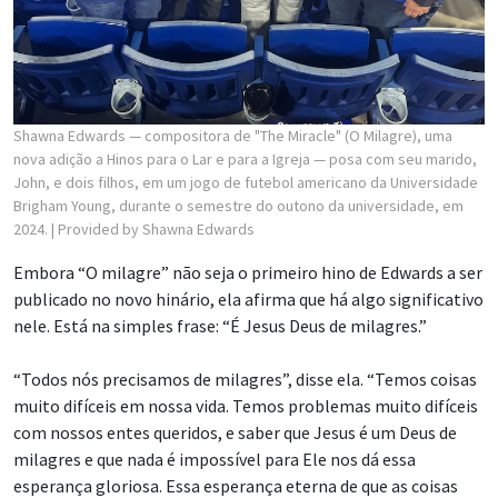
Shawna Edwards — compositora de "The Miracle" (O Milagre), uma
nova adição a Hinos para o Lar e para a Igreja — posa com seu marido,
John, e dois filhos, em um jogo de futebol americano da Universidade
Brigham Young, durante o semestre do outono da universidade, em
2024.
| Provided by Shawna Edwards
Embora “O milagre” não seja o primeiro hino de Edwards a ser
publicado no novo hinário, ela afirma que há algo significativo
nele. Está na simples frase: “É Jesus Deus de milagres.”
“Todos nós precisamos de milagres”, disse ela. “Temos coisas
muito difíceis em nossa vida. Temos problemas muito difíceis
com nossos entes queridos, e saber que Jesus é um Deus de
milagres e que nada é impossível para Ele nos dá essa
esperança gloriosa. Essa esperança eterna de que as coisas