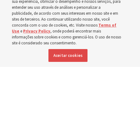
sua experiência, otimizar o desempenho e nossos serviços, para
reunirem na Alemanha
entender seu uso através de análises e personalizar a
publicidade, de acordo com seus interesses em nosso site e em
sites de terceiros. Ao continuar utilizando nosso site, você
concorda com o uso de cookies, etc. Visite nossos
Terms of
Jovens Adultos de 3 estacas, vizinhos e amigos da Igreja
Use
e
Privacy Policy
, onde poderá encontrar mais
frequentam aulas e eventos no novo edifício
informações sobre cookies e como gerenciá-los. O uso de nosso
site é considerado seu consentimento.
4 agosto 2026, 6:01 p.m. MDT
Compartilhar
Aceitar cookies
Inglês
|
Espanhol
|
Francês
DISPONÍVEL EM: