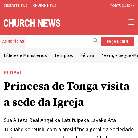
DESERET NEWS
|
CHURCH NEWS
PORTUGUÊS
FAÇA LOGIN
AS NOTÍCIAS
Líderes e Ministérios
Templos
Fé viva
"Vem, e Segue-M
GLOBAL
Princesa de Tonga visita
a sede da Igreja
Sua Alteza Real Angelika Latufuipeka Lavaka Ata
Tukuaho se reuniu com a presidência geral da Sociedade