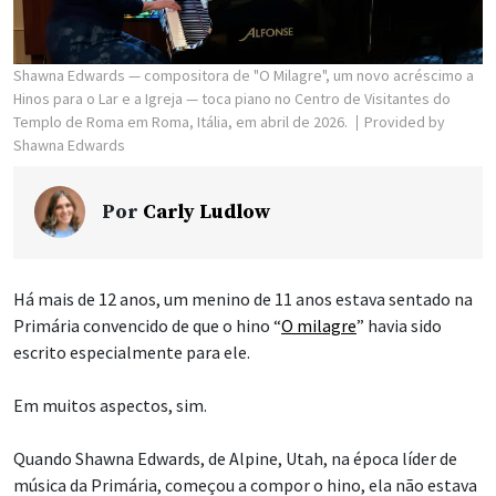
Shawna Edwards — compositora de "O Milagre", um novo acréscimo a
Hinos para o Lar e a Igreja — toca piano no Centro de Visitantes do
Templo de Roma em Roma, Itália, em abril de 2026.
Provided by
Shawna Edwards
Por
Carly Ludlow
Há mais de 12 anos, um menino de 11 anos estava sentado na
Primária convencido de que o hino “
O milagre
” havia sido
escrito especialmente para ele.
Em muitos aspectos, sim.
Quando Shawna Edwards, de Alpine, Utah, na época líder de
música da Primária, começou a compor o hino, ela não estava