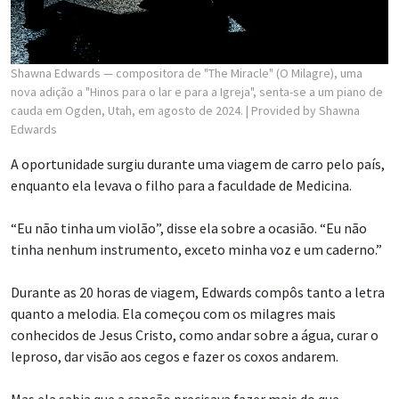
Shawna Edwards — compositora de "The Miracle" (O Milagre), uma
nova adição a "Hinos para o lar e para a Igreja", senta-se a um piano de
cauda em Ogden, Utah, em agosto de 2024.
| Provided by Shawna
Edwards
A oportunidade surgiu durante uma viagem de carro pelo país,
enquanto ela levava o filho para a faculdade de Medicina.
“Eu não tinha um violão”, disse ela sobre a ocasião. “Eu não
tinha nenhum instrumento, exceto minha voz e um caderno.”
Durante as 20 horas de viagem, Edwards compôs tanto a letra
quanto a melodia. Ela começou com os milagres mais
conhecidos de Jesus Cristo, como andar sobre a água, curar o
leproso, dar visão aos cegos e fazer os coxos andarem.