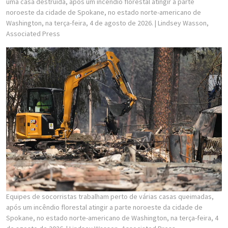
uma casa destruída, após um incêndio florestal atingir a parte
noroeste da cidade de Spokane, no estado norte-americano de
Washington, na terça-feira, 4 de agosto de 2026.
| Lindsey Wasson,
Associated Press
Equipes de socorristas trabalham perto de várias casas queimadas,
após um incêndio florestal atingir a parte noroeste da cidade de
Spokane, no estado norte-americano de Washington, na terça-feira, 4