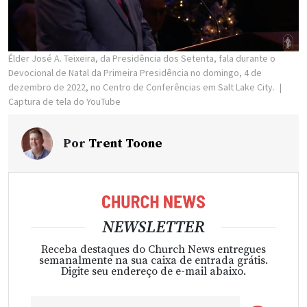
Élder José A. Teixeira, da Presidência dos Setenta, fala durante o
Devocional de Natal da Primeira Presidência no domingo, 4 de
dezembro de 2022, no Centro de Conferências em Salt Lake City.
Captura de tela do YouTube
Por
Trent Toone
NEWSLETTER
Receba destaques do Church News entregues
semanalmente na sua caixa de entrada grátis.
Digite seu endereço de e-mail abaixo.