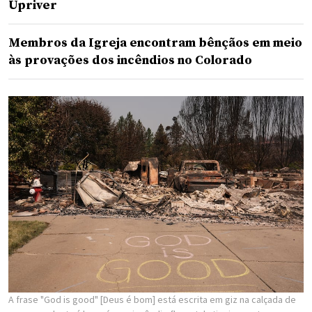
Upriver
Membros da Igreja encontram bênçãos em meio
às provações dos incêndios no Colorado
A frase "God is good" [Deus é bom] está escrita em giz na calçada de