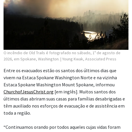
O incêndio de Old Trails é fotografado no sábado, 1º de agosto de
2026, em Spokane, Washington.
| Young Kwak, Associated Press
Entre os evacuados estão os santos dos últimos dias que
vivem na Estaca Spokane Washington Norte e na vizinha
Estaca Spokane Washington Mount Spokane, informou
ChurchofJesusChrist.org
[em inglês]. Muitos santos dos
últimos dias abriram suas casas para famílias desabrigadas e
têm auxiliado nos esforços de evacuação e de assistência em
toda a região.
“Continuamos orando por todos aqueles cujas vidas foram