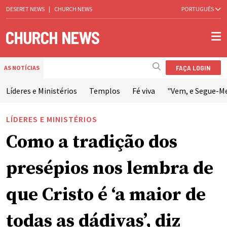
DESERET NEWS
|
CHURCH NEWS
PORTUGUÊS
FAÇA LOGIN
AS NOTÍCIAS
Líderes e Ministérios
Templos
Fé viva
"Vem, e Segue-M
LÍDERES E MINISTÉRIOS
Como a tradição dos
presépios nos lembra de
que Cristo é ‘a maior de
todas as dádivas’, diz