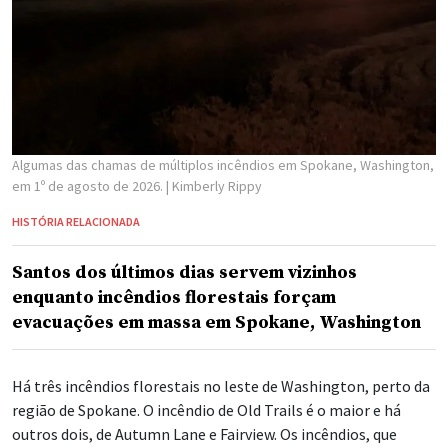
Algumas das chamas de múltiplos incêndios em Spokane, Washington,
em 1º de agosto de 2026.
| Kimberly Rippy
HISTÓRIA RELACIONADA
Santos dos últimos dias servem vizinhos
enquanto incêndios florestais forçam
evacuações em massa em Spokane, Washington
Há três incêndios florestais no leste de Washington, perto da
região de Spokane. O incêndio de Old Trails é o maior e há
outros dois, de Autumn Lane e Fairview. Os incêndios, que