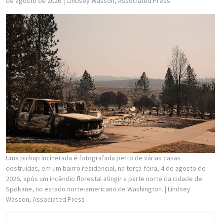
de agosto de 2026.
| Lindsey Wasson, Associated Press
Uma pickup incinerada é fotografada perto de várias casas
destruídas, em um bairro residencial, na terça-feira, 4 de agosto de
2026, após um incêndio florestal atingir a parte norte da cidade de
Spokane, no estado norte-americano de Washington.
| Lindsey
Wasson, Associated Press