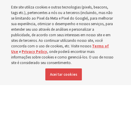
Este site utiliza cookies e outras tecnologias (pixels, beacons,
tags etc.), pertencentes a nós ou a terceiros (incluindo, mas não
A dedicação do Templo Cody Wyoming em outubro será
se limitando ao Pixel da Meta e Pixel do Google), para melhorar
a primeira realizada por Élder Clark G. Gilbert
sua experiência, otimizar o desempenho e nossos serviços, para
entender seu uso através de análises e personalizar a
publicidade, de acordo com seus interesses em nosso site e em
7 agosto 2026, 2:40 p.m. MDT
Compartilhar
sites de terceiros. Ao continuar utilizando nosso site, você
concorda com o uso de cookies, etc. Visite nossos
Terms of
Use
e
Privacy Policy
, onde poderá encontrar mais
informações sobre cookies e como gerenciá-los. O uso de nosso
site é considerado seu consentimento.
Inglês
|
Espanhol
DISPONÍVEL EM:
Aceitar cookies