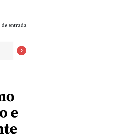
 de entrada
mo
o e
nte