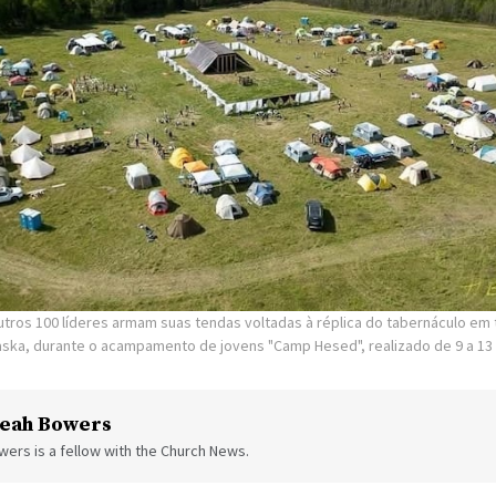
utros 100 líderes armam suas tendas voltadas à réplica do tabernáculo em 
laska, durante o acampamento de jovens "Camp Hesed", realizado de 9 a 13
eah Bowers
ers is a fellow with the Church News.