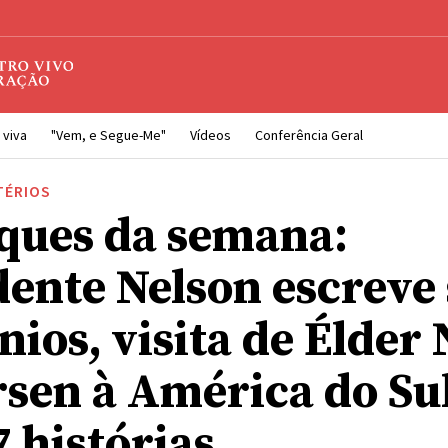
 viva
"Vem, e Segue-Me"
Vídeos
Conferência Geral
TÉRIOS
ques da semana:
dente Nelson escreve
ios, visita de Élder N
sen à América do Sul
 histórias