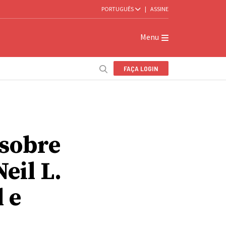
PORTUGUÊS
|
ASSINE
Menu
FAÇA LOGIN
 sobre
eil L.
 e