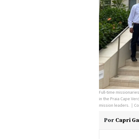
Full-time missionarie
in the Praia Cape Ve
mission leaders.
Co
Por
Capri Ga