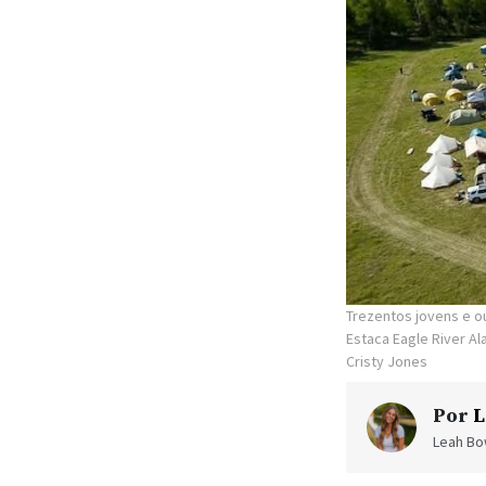
Trezentos jovens e o
Estaca Eagle River A
Cristy Jones
Por
L
Leah Bow