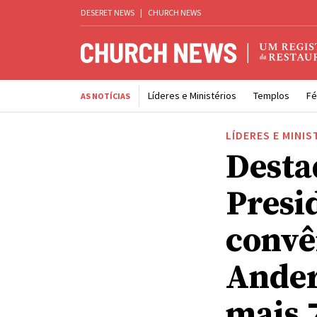
DESERET NEWS
|
CHURCH NEWS
Líderes e Ministérios
Templos
Fé
AS NOTÍCIAS
LÍDERES E MINIS
Desta
Presi
convên
Ander
mais 7