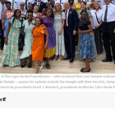
s of the Cape Verde Praia Mission — who received their own temple ordinan
rde Temple — pause for a photo outside the temple with their escorts, tem
rtesia do presidente David J. Wunderli, presidente da Missão Cabo Verde P
rff