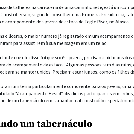
ixa de talheres na carroceria de uma caminhonete, está um comp
 Christofferson, segundo conselheiro na Primeira Presidência, fal
o acampamento dos jovens da estaca de Eagle River, no Alasca.
ns e líderes, o maior número já registrado em um acampamento d
euniram para assistirem à sua mensagem em um telão.
tante que ele disse foi que vocês, jovens, precisam cuidar uns dos 
tora do acampamento da estaca. “Algumas pessoas têm dias ruins, 
ecisam se manter unidos. Precisam estar juntos, como os filhos de 
l foram um tema particularmente comovente para os jovens, uma v
tulado “Acampamento Hesed”, dividiu os participantes em tribos
o de um tabernáculo em tamanho real construído especialmente 
indo um tabernáculo