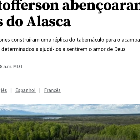
tofferson abençoara
s do Alasca
Jones construíram uma réplica do tabernáculo para o acam
, determinados a ajudá-los a sentirem o amor de Deus
28 a.m. MDT
glês
|
Espanhol
|
Francês