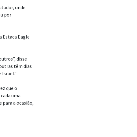
utador, onde
ou por
a Estaca Eagle
outros”, disse
outras têm dias
Israel.”
ez que o
, cada uma
para a ocasião,