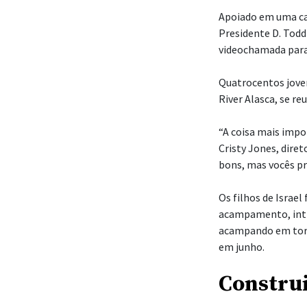
Apoiado em uma ca
Presidente D. Todd
videochamada para 
Quatrocentos jove
River Alasca, se r
“A coisa mais impor
Cristy Jones, dire
bons, mas vocês pr
Os filhos de Israe
acampamento, inti
acampando em torn
em junho.
Constru