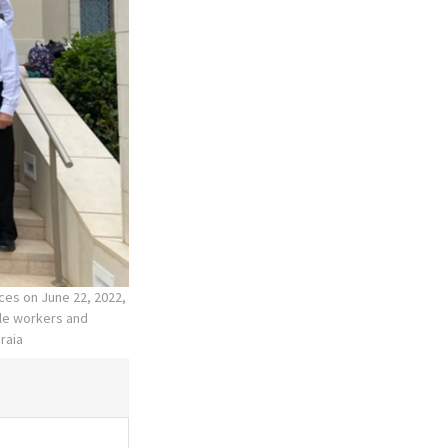
ces on June 22, 2022,
ple workers and
raia