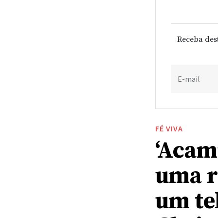
Receba des
E-mail
FÉ VIVA
‘Acam
uma r
um te