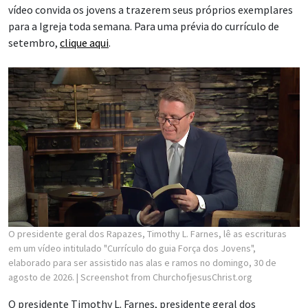
vídeo convida os jovens a trazerem seus próprios exemplares
para a Igreja toda semana. Para uma prévia do currículo de
setembro,
clique aqui
.
O presidente geral dos Rapazes, Timothy L. Farnes, lê as escrituras
em um vídeo intitulado "Currículo do guia Força dos Jovens",
elaborado para ser assistido nas alas e ramos no domingo, 30 de
agosto de 2026.
| Screenshot from ChurchofjesusChrist.org
O presidente Timothy L. Farnes, presidente geral dos