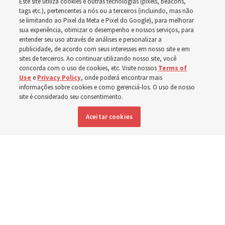
Este site utiliza cookies e outras tecnologias (pixels, beacons,
tags etc.), pertencentes a nós ou a terceiros (incluindo, mas não
A Igreja fez doações em Punjab, Paquistão, após as
se limitando ao Pixel da Meta e Pixel do Google), para melhorar
inundações causadas pelas monções em 2025, e
sua experiência, otimizar o desempenho e nossos serviços, para
entender seu uso através de análises e personalizar a
novamente para apoiar pessoas com deficiência em
publicidade, de acordo com seus interesses em nosso site e em
sites de terceiros. Ao continuar utilizando nosso site, você
2026
concorda com o uso de cookies, etc. Visite nossos
Terms of
Use
e
Privacy Policy
, onde poderá encontrar mais
informações sobre cookies e como gerenciá-los. O uso de nosso
8 agosto 2026, 3:15 p.m. MDT
Compartilhar
site é considerado seu consentimento.
Aceitar cookies
Inglês
|
Francês
DISPONÍVEL EM: