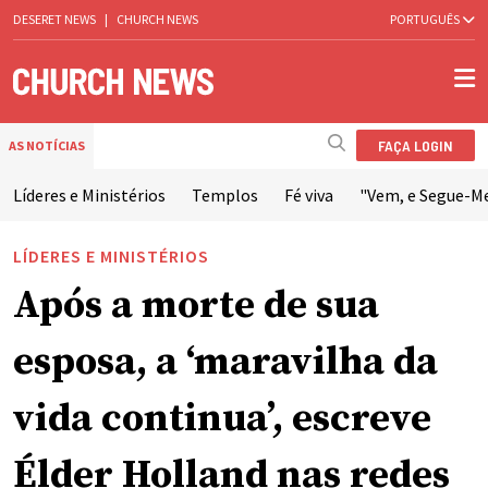
DESERET NEWS
|
CHURCH NEWS
PORTUGUÊS
FAÇA LOGIN
AS NOTÍCIAS
Líderes e Ministérios
Templos
Fé viva
"Vem, e Segue-M
LÍDERES E MINISTÉRIOS
Após a morte de sua
esposa, a ‘maravilha da
vida continua’, escreve
Élder Holland nas redes