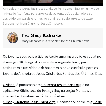
A Presidente Geral das Moças Emily Belle Freeman fala em um vídeo
intitulado "Currículo Para a Força da Juventude", designado a ser
assistido em wards e ramos no domingo, 30 de agosto de 2026.
Screenshot from ChurchofJesusChrist.org
Por
Mary Richards
Mary Richards is a reporter for the Church News
Os jovens, seus pais e líderes terão uma instrução especial no
domingo, 30 de agosto, durante a segunda hora, para
assistirem a um vídeo e debaterem o novo currículo para os
jovens de A Igreja de Jesus Cristo dos Santos dos Últimos Dias.
O vídeo
já publicado em
ChurchofJesusChrist.org
e no
aplicativo Biblioteca do Evangelho, na seção
Manuais e
chamados
, também está disponível em
Sunday.ChurchofJesusChrist.org
, juntamente com um
guia de