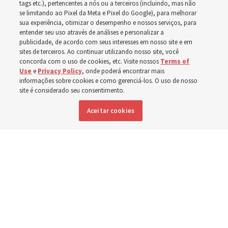
no Novo Testamento
tags etc.), pertencentes a nós ou a terceiros (incluindo, mas não
se limitando ao Pixel da Meta e Pixel do Google), para melhorar
sua experiência, otimizar o desempenho e nossos serviços, para
entender seu uso através de análises e personalizar a
Em preparação para o estudo do ‘Vem, e Segue-Me’ do
publicidade, de acordo com seus interesses em nosso site e em
próximo ano, Donny Anderson, um professor do
sites de terceiros. Ao continuar utilizando nosso site, você
concorda com o uso de cookies, etc. Visite nossos
Terms of
Instituto, discute o Novo Testamento
Use
e
Privacy Policy
, onde poderá encontrar mais
informações sobre cookies e como gerenciá-los. O uso de nosso
site é considerado seu consentimento.
6 agosto 2026, 7:55 p.m. MDT
Compartilhar
Aceitar cookies
Inglês
|
Espanhol
DISPONÍVEL EM: