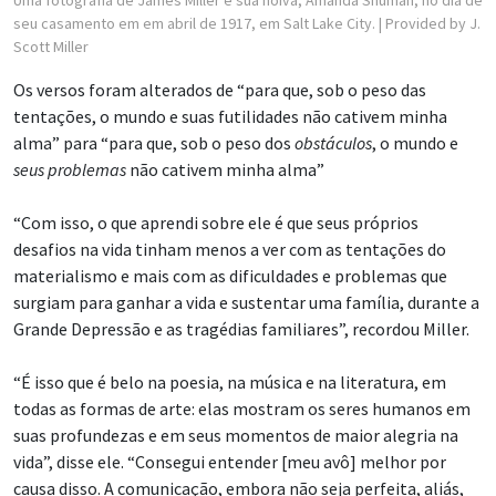
Uma fotografia de James Miller e sua noiva, Amanda Shuman, no dia de
seu casamento em em abril de 1917, em Salt Lake City.
| Provided by J.
Scott Miller
Os versos foram alterados de “para que, sob o peso das
tentações, o mundo e suas futilidades não cativem minha
alma” para “para que, sob o peso dos
obstáculos
, o mundo e
seus problemas
não cativem minha alma”
“Com isso, o que aprendi sobre ele é que seus próprios
desafios na vida tinham menos a ver com as tentações do
materialismo e mais com as dificuldades e problemas que
surgiam para ganhar a vida e sustentar uma família, durante a
Grande Depressão e as tragédias familiares”, recordou Miller.
“É isso que é belo na poesia, na música e na literatura, em
todas as formas de arte: elas mostram os seres humanos em
suas profundezas e em seus momentos de maior alegria na
vida”, disse ele. “Consegui entender [meu avô] melhor por
causa disso. A comunicação, embora não seja perfeita, aliás,