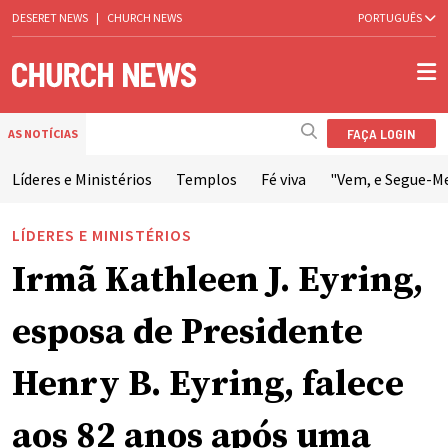
DESERET NEWS
|
CHURCH NEWS
PORTUGUÊS
FAÇA LOGIN
AS NOTÍCIAS
Líderes e Ministérios
Templos
Fé viva
"Vem, e Segue-M
LÍDERES E MINISTÉRIOS
Irmã Kathleen J. Eyring,
esposa de Presidente
Henry B. Eyring, falece
aos 82 anos após uma