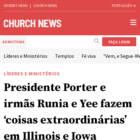
DESERET NEWS
|
CHURCH NEWS
PORTUGUÊS
FAÇA LOGIN
AS NOTÍCIAS
Líderes e Ministérios
Templos
Fé viva
"Vem, e Segue-M
LÍDERES E MINISTÉRIOS
Presidente Porter e
irmãs Runia e Yee fazem
‘coisas extraordinárias’
em Illinois e Iowa