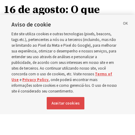
16 de agosto: O que
líderes da Igreja
Aviso de cookie
Este site utiliza cookies e outras tecnologias (pixels, beacons,
disseram sobre Jó 1-3,
tags etc.), pertencentes a nós ou a terceiros (incluindo, mas não
se limitando ao Pixel da Meta e Pixel do Google), para melhorar
sua experiência, otimizar o desempenho e nossos serviços, para
12-14, 19, 21-24, 38-40,
entender seu uso através de análises e personalizar a
publicidade, de acordo com seus interesses em nosso site e em
sites de terceiros. Ao continuar utilizando nosso site, você
42?
concorda com o uso de cookies, etc. Visite nossos
Terms of
Use
e
Privacy Policy
, onde poderá encontrar mais
informações sobre cookies e como gerenciá-los. O uso de nosso
O guia de estudo desta semana inclui a história das
site é considerado seu consentimento.
provações de Jó
Aceitar cookies
9 agosto 2026, 5:15 p.m. MDT
Compartilhar