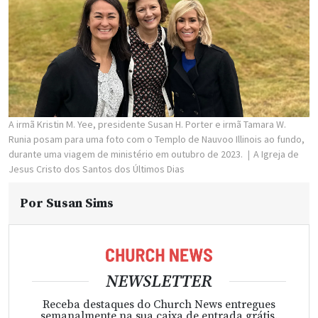
A irmã Kristin M. Yee, presidente Susan H. Porter e irmã Tamara W.
Runia posam para uma foto com o Templo de Nauvoo Illinois ao fundo,
durante uma viagem de ministério em outubro de 2023.
A Igreja de
Jesus Cristo dos Santos dos Últimos Dias
Por
Susan Sims
NEWSLETTER
Receba destaques do Church News entregues
semanalmente na sua caixa de entrada grátis.