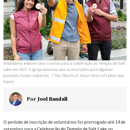
Voluntários exibem seus crachás para a Celebração do Templo de Salt
Lake em 2027. A Igreja anunciou que as inscrições para algumas
posições foram reabertas.
The Church of Jesus Christ of Latter-day
Saints
Por
Joel Randall
O período de inscrição de voluntários foi prorrogado até 14 de
setembro para a
Celebração do Templo de Salt Lake
no