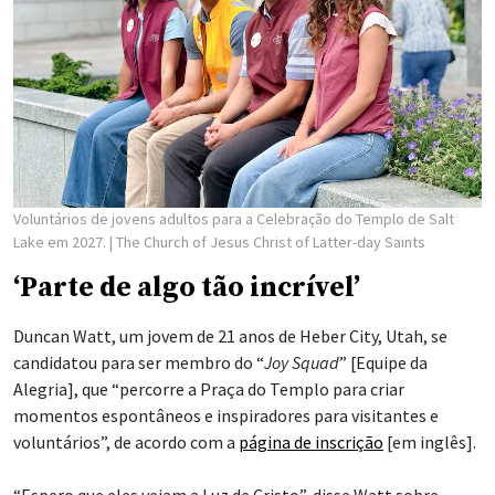
Voluntários de jovens adultos para a Celebração do Templo de Salt
Lake em 2027.
| The Church of Jesus Christ of Latter-day Saints
‘Parte de algo tão incrível’
Duncan Watt, um jovem de 21 anos de Heber City, Utah, se
candidatou para ser membro do “
Joy Squad
” [Equipe da
Alegria], que “percorre a Praça do Templo para criar
momentos espontâneos e inspiradores para visitantes e
voluntários”, de acordo com a
página de inscrição
[em inglês].
“Espero que eles vejam a Luz de Cristo”, disse Watt sobre