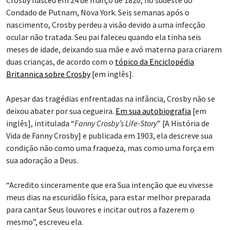
Condado de Putnam, Nova York. Seis semanas após o
nascimento, Crosby perdeu a visão devido a uma infecção
ocular não tratada. Seu pai faleceu quando ela tinha seis
meses de idade, deixando sua mãe e avó materna para criarem
duas crianças, de acordo com o
tópico da Enciclopédia
Britannica sobre Crosby
[em inglês].
Apesar das tragédias enfrentadas na infância, Crosby não se
deixou abater por sua cegueira.
Em sua autobiografia
[em
inglês], intitulada “
Fanny Crosby’s Life-Story
” [A História de
Vida de Fanny Crosby] e publicada em 1903, ela descreve sua
condição não como uma fraqueza, mas como uma força em
sua adoração a Deus.
“Acredito sinceramente que era Sua intenção que eu vivesse
meus dias na escuridão física, para estar melhor preparada
para cantar Seus louvores e incitar outros a fazerem o
mesmo”, escreveu ela.