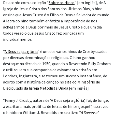
De acordo com a coleção “
Sobre os Hinos
” [em inglês], de A
Igreja de Jesus Cristo dos Santos dos Últimos Dias, o hino
ensina que Jesus Cristo é o Filho de Deus e Salvador do mundo.
A letra do hino também enfatiza a importância de nos
achegarmos a Deus por meio de Jesus Cristo e que um dia
todos verão o que Jesus Cristo fez por cada um
individualmente.
“
A Deus seja a glória
” é um dos vários hinos de Crosby usados
por diversas denominações religiosas. O hino ganhou
destaque na década de 1950, quando o Reverendo Billy Graham
o utilizou em sua campanha de avivamento cristão em
Londres, Inglaterra, e se tornou um sucesso instantâneo, de
acordo com a história da canção no
site do Ministério de
Discipulado da Igreja Metodista Unida
[em inglês].
“Fanny J. Crosby, autora de ‘A Deus seja a glória’, foi, de longe,
a escritora mais prolífica de letras de hinos gospel”, escreveu
o hinólogo William J. Reynolds em seu livro
“
A Survey of