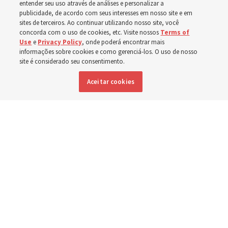
em setembro
entender seu uso através de análises e personalizar a
publicidade, de acordo com seus interesses em nosso site e em
sites de terceiros. Ao continuar utilizando nosso site, você
concorda com o uso de cookies, etc. Visite nossos
Terms of
Preparem-se para se reunirem nos dias 30 de agosto e 6
Use
e
Privacy Policy
, onde poderá encontrar mais
de setembro para discutirem a implementação do novo
informações sobre cookies e como gerenciá-los. O uso de nosso
site é considerado seu consentimento.
formato
Aceitar cookies
3 agosto 2026, 12:25 p.m. MDT
Compartilhar
Inglês
|
Espanhol
|
Francês
DISPONÍVEL EM: