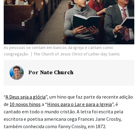
As pessoas se sentam em bancos da igreja e cantam como
congregação.
The Church of Jesus Christ of Latter-day Saints
Por
Nate Church
“
A Deus seja a glória
”, um hino que faz parte da recente adição
de
10 novos hinos
a “
Hinos para o Lar e para a Igreja
”, é
cantado em todo o mundo cristão. A letra foi escrita pela
escritora e poetisa americana cega Frances Jane Crosby,
também conhecida como Fanny Crosby, em 1872.