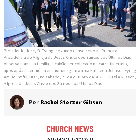
Presidente Henry B. Eyring, segundo conselheiro na Primeira
Presidência de A Igreja de Jesus Cristo dos Santos dos Últimos Dias,
observa com sua família, o caixão ser colocado no carro funerário,
após após a cerimônia em homenagem à irmã Kathleen Johnson Eyring
em Bountiful, Utah, no sábado, 21 de outubro de 2023.
Leslie Nilsson,
A Igreja de Jesus Cristo dos Santos dos Últimos Dias
Por
Rachel Sterzer Gibson