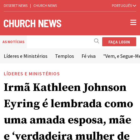
DESERET NEWS
|
CHURCH NEWS
PORTUGUÊS
FAÇA LOGIN
AS NOTÍCIAS
Líderes e Ministérios
Templos
Fé viva
"Vem, e Segue-M
LÍDERES E MINISTÉRIOS
Irmã Kathleen Johnson
Eyring é lembrada como
uma amada esposa, mãe
e ‘verdadeira mulher de