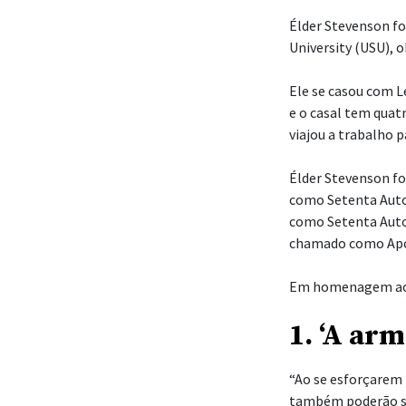
Élder Stevenson fo
University (USU),
Ele se casou com L
e o casal tem quatr
viajou a trabalho 
Élder Stevenson fo
como Setenta Auto
como Setenta Autor
chamado como Apóst
Em homenagem ao an
1. ‘A ar
“Ao se esforçarem
também poderão se