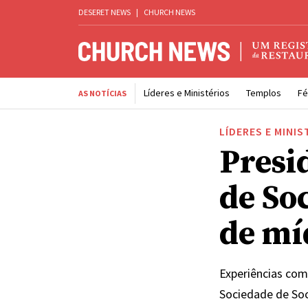
DESERET NEWS
|
CHURCH NEWS
Líderes e Ministérios
Templos
Fé
AS NOTÍCIAS
LÍDERES E MINIS
Presi
de So
de mí
Experiências com
Sociedade de So