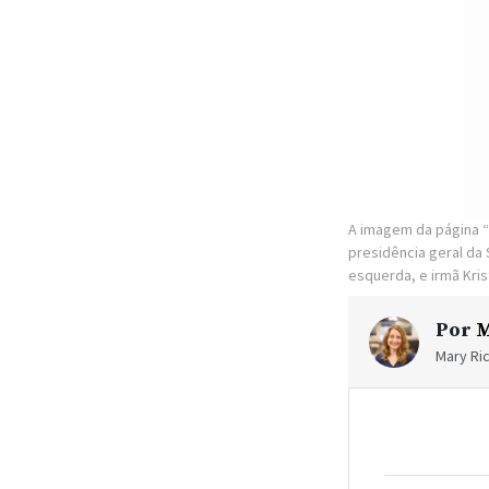
A imagem da página “
presidência geral da 
esquerda, e irmã Krist
Por
M
Mary Ric