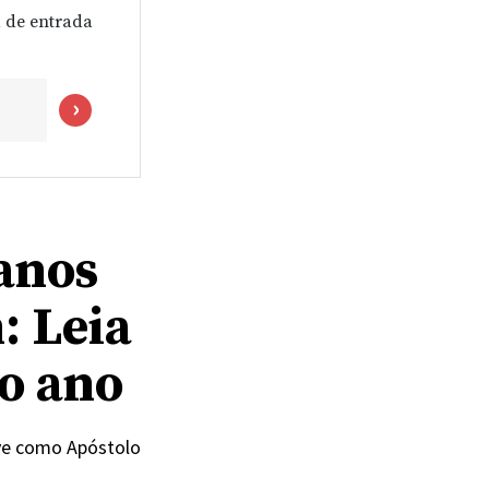
 de entrada
 anos
: Leia
mo ano
rve como Apóstolo