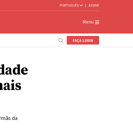
PORTUGUÊS
|
ASSINE
Menu
FAÇA LOGIN
edade
nais
irmãs da