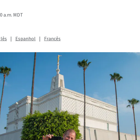
20 a.m. MDT
glês
|
Espanhol
|
Francês