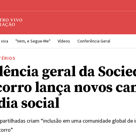
 viva
"Vem, e Segue-Me"
Vídeos
Conferência Geral
TÉRIOS
dência geral da Soci
corro lança novos ca
dia social
partilhadas criam “inclusão em uma comunidade global de 
corro”