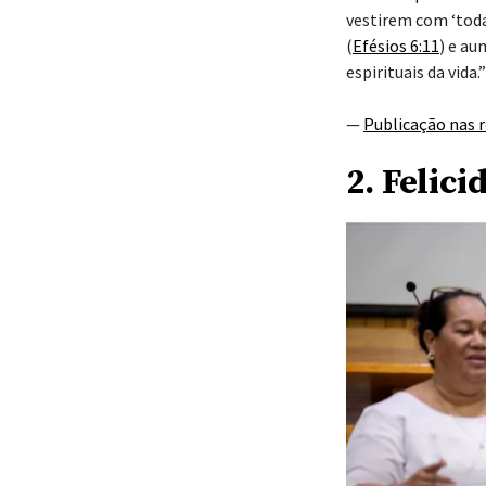
vestirem com ‘toda
(
Efésios 6:11
) e au
espirituais da vida.”
—
Publicação nas r
2. Felici