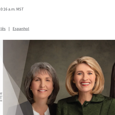
10:16 a.m. MST
glês
|
Espanhol