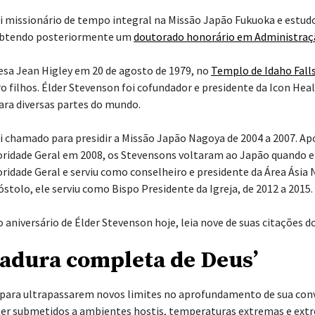
i missionário de tempo integral na Missão Japão Fukuoka e estud
 obtendo posteriormente um
doutorado honorário em Administraç
esa Jean Higley em 20 de agosto de 1979, no
Templo de Idaho Fall
o filhos. Élder Stevenson foi cofundador e presidente da Icon Healt
para diversas partes do mundo.
i chamado para presidir a Missão Japão Nagoya de 2004 a 2007. A
ridade Geral em 2008, os Stevensons voltaram ao Japão quando e
idade Geral e serviu como conselheiro e presidente da Área Ásia N
olo, ele serviu como Bispo Presidente da Igreja, de 2012 a 2015.
iversário de Élder Stevenson hoje, leia nove de suas citações d
madura completa de Deus’
 para ultrapassarem novos limites no aprofundamento de sua con
r submetidos a ambientes hostis, temperaturas extremas e extr