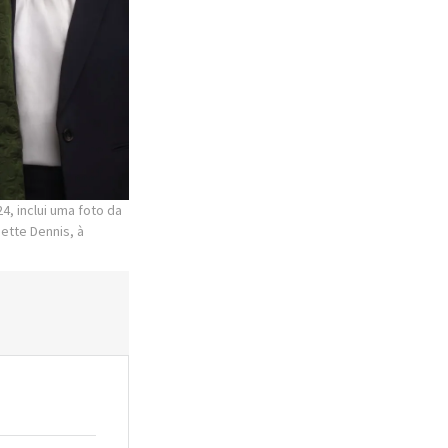
, inclui uma foto da
ette Dennis, à