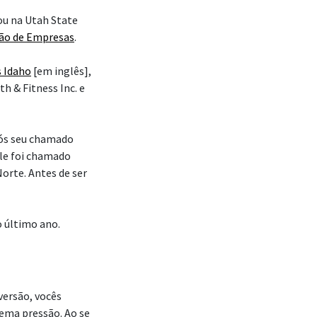
ou na Utah State
ão de Empresas
.
s Idaho
[em inglês],
h & Fitness Inc. e
pós seu chamado
le foi chamado
orte. Antes de ser
o último ano.
versão, vocês
ema pressão. Ao se