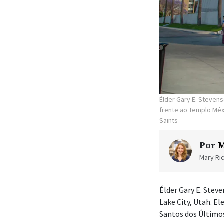
Élder Gary E. Steven
frente ao Templo Méx
Saints
Por
M
Mary Ric
Élder Gary E. Steve
Lake City, Utah. E
Santos dos Últimos