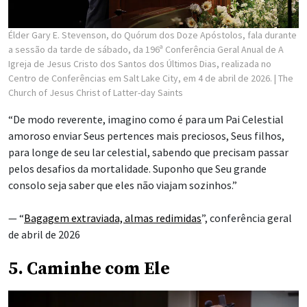
Élder Gary E. Stevenson, do Quórum dos Doze Apóstolos, fala durante
a sessão da tarde de sábado, da 196ª Conferência Geral Anual de A
Igreja de Jesus Cristo dos Santos dos Últimos Dias, realizada no
Centro de Conferências em Salt Lake City, em 4 de abril de 2026.
| The
Church of Jesus Christ of Latter-day Saints
“De modo reverente, imagino como é para um Pai Celestial
amoroso enviar Seus pertences mais preciosos, Seus filhos,
para longe de seu lar celestial, sabendo que precisam passar
pelos desafios da mortalidade. Suponho que Seu grande
consolo seja saber que eles não viajam sozinhos.”
— “
Bagagem extraviada, almas redimidas
”, conferência geral
de abril de 2026
5. Caminhe com Ele