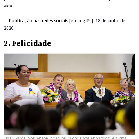
vida.”
—
Publicação nas redes sociais
[em inglês], 18 de junho de
2026
2. Felicidade
Élder Gary E. Stevenson, do Quórum dos Doze Apóstolos, e a irmã