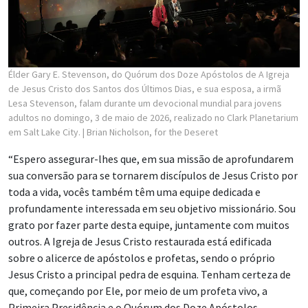
Élder Gary E. Stevenson, do Quórum dos Doze Apóstolos de A Igreja
de Jesus Cristo dos Santos dos Últimos Dias, e sua esposa, a irmã
Lesa Stevenson, falam durante um devocional mundial para jovens
adultos no domingo, 3 de maio de 2026, realizado no Clark Planetarium
em Salt Lake City.
| Brian Nicholson, for the Deseret
“Espero assegurar-lhes que, em sua missão de aprofundarem
sua conversão para se tornarem discípulos de Jesus Cristo por
toda a vida, vocês também têm uma equipe dedicada e
profundamente interessada em seu objetivo missionário. Sou
grato por fazer parte desta equipe, juntamente com muitos
outros. A Igreja de Jesus Cristo restaurada está edificada
sobre o alicerce de apóstolos e profetas, sendo o próprio
Jesus Cristo a principal pedra de esquina. Tenham certeza de
que, começando por Ele, por meio de um profeta vivo, a
Primeira Presidência e o Quórum dos Doze Apóstolos,