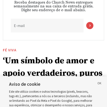
Receba destaques do Church News entregues
semanalmente na sua caixa de entrada grátis.
Digite seu endereço de e-mail abaixo.
E-mail
FÉ VIVA
‘Um símbolo de amor e
apoio verdadeiros, puros
e humanos’: Como a
Aviso de cookie
Este site utiliza cookies e outras tecnologias (pixels, beacons,
Igreja está apoiando
tags etc.), pertencentes a nós ou a terceiros (incluindo, mas não
se limitando ao Pixel da Meta e Pixel do Google), para melhorar
sua experiência, otimizar o desempenho e nossos serviços, para