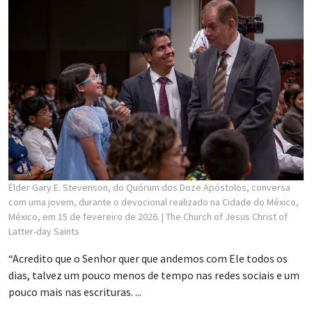
Élder Gary E. Stevenson, do Quórum dos Doze Apóstolos, conversa
com uma jovem, durante o devocional realizado na Cidade do México,
México, em 15 de fevereiro de 2026.
| The Church of Jesus Christ of
Latter-day Saints
“Acredito que o Senhor quer que andemos com Ele todos os
dias, talvez um pouco menos de tempo nas redes sociais e um
pouco mais nas escrituras. ...