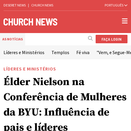
DESERET NEWS
|
CHURCH NEWS
PORTUGUÊS
FAÇA LOGIN
AS NOTÍCIAS
Líderes e Ministérios
Templos
Fé viva
"Vem, e Segue-M
LÍDERES E MINISTÉRIOS
Élder Nielson na
Conferência de Mulheres
da BYU: Influência de
pais e líderes