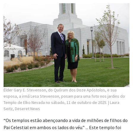
Élder Gary E. Stevenson, do Quórum dos Doze Apóstolos, e sua
esposa, a irmã Lesa Stevenson, posam para uma foto nos jardins do
Templo de Elko Nevada no sábado, 11 de outubro de 2025.
| Laura
Seitz, Deseret News
“Os templos estão abençoando a vida de milhões de filhos do
Pai Celestial em ambos os lados do véu.” ... Este templo foi