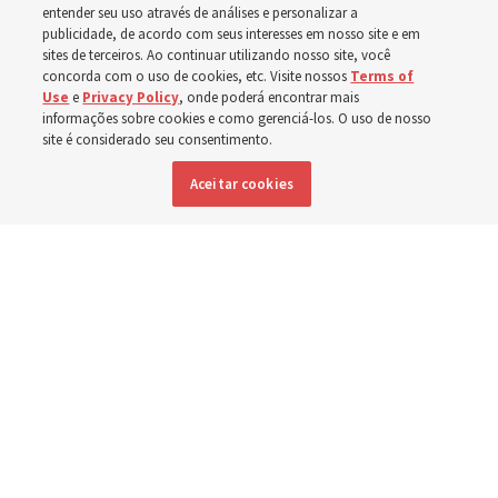
crianças, bebês e mães
entender seu uso através de análises e personalizar a
publicidade, de acordo com seus interesses em nosso site e em
sites de terceiros. Ao continuar utilizando nosso site, você
em toda a Ásia
concorda com o uso de cookies, etc. Visite nossos
Terms of
Use
e
Privacy Policy
, onde poderá encontrar mais
informações sobre cookies e como gerenciá-los. O uso de nosso
Nos últimos meses, a Igreja doou equipamentos, fundos
site é considerado seu consentimento.
e um novo edifício para melhorar o atendimento
Aceitar cookies
materno-infantil, da Mongólia à Tailândia
5 agosto 2026, 6:01 p.m. MDT
Compartilhar
Inglês
|
Espanhol
DISPONÍVEL EM: