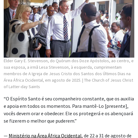
Élder Gary E. Stevenson, do Quórum dos Doze Apóstolos, ao centro, e
sua esposa, a irmã Lesa Stevenson, à esquerda, cumprimentam
membros de A Igreja de Jesus Cristo dos Santos dos Últimos Dias na
Área África Ocidental, em agosto de 2025.
| The Church of Jesus Christ
of Latter-day Saints
“O Espírito Santo é seu companheiro constante, que os auxilia
e apoia em todos os momentos. Para mantê-Lo [presente],
vocês devem orar e obedecer. Ele os protegerá e os abençoará
se fizerem o melhor que puderem.”
—
Ministério na Área África Ocidental
, de 22 a 31 de agosto de