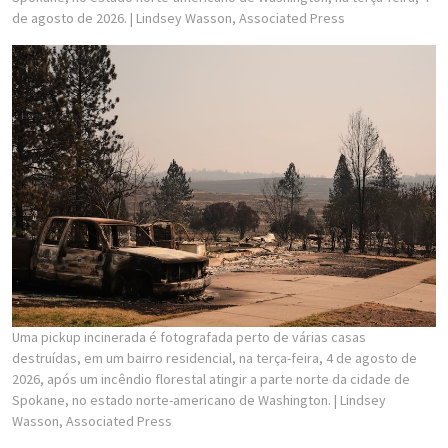
de agosto de 2026.
| Lindsey Wasson, Associated Press
Uma pickup incinerada é fotografada perto de várias casas
destruídas, em um bairro residencial, na terça-feira, 4 de agosto de
2026, após um incêndio florestal atingir a parte norte da cidade de
Spokane, no estado norte-americano de Washington.
| Lindsey
Wasson, Associated Press