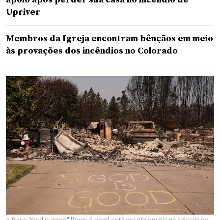
Upriver
Membros da Igreja encontram bênçãos em meio
às provações dos incêndios no Colorado
A frase "God is good" [Deus é bom] está escrita em giz na calçada de