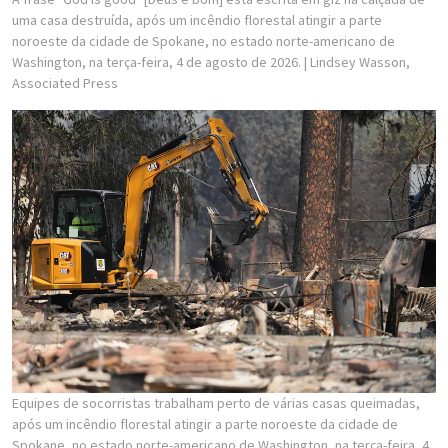
uma casa destruída, após um incêndio florestal atingir a parte
noroeste da cidade de Spokane, no estado norte-americano de
Washington, na terça-feira, 4 de agosto de 2026.
| Lindsey Wasson,
Associated Press
Equipes de socorristas trabalham perto de várias casas queimadas,
após um incêndio florestal atingir a parte noroeste da cidade de
Spokane, no estado norte-americano de Washington, na terça-feira, 4