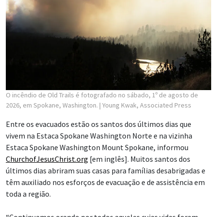
O incêndio de Old Trails é fotografado no sábado, 1º de agosto de
2026, em Spokane, Washington.
| Young Kwak, Associated Press
Entre os evacuados estão os santos dos últimos dias que
vivem na Estaca Spokane Washington Norte e na vizinha
Estaca Spokane Washington Mount Spokane, informou
ChurchofJesusChrist.org
[em inglês]. Muitos santos dos
últimos dias abriram suas casas para famílias desabrigadas e
têm auxiliado nos esforços de evacuação e de assistência em
toda a região.
“Continuamos orando por todos aqueles cujas vidas foram