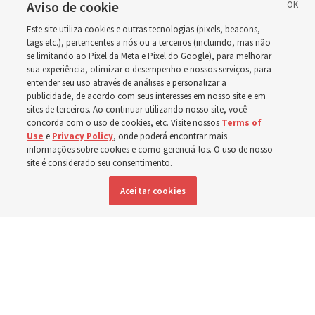
em Wyoming
Aviso de cookie
Este site utiliza cookies e outras tecnologias (pixels, beacons,
tags etc.), pertencentes a nós ou a terceiros (incluindo, mas não
A dedicação do Templo Cody Wyoming em outubro será
se limitando ao Pixel da Meta e Pixel do Google), para melhorar
a primeira realizada por Élder Clark G. Gilbert
sua experiência, otimizar o desempenho e nossos serviços, para
entender seu uso através de análises e personalizar a
publicidade, de acordo com seus interesses em nosso site e em
7 agosto 2026, 2:40 p.m. MDT
Compartilhar
sites de terceiros. Ao continuar utilizando nosso site, você
concorda com o uso de cookies, etc. Visite nossos
Terms of
Use
e
Privacy Policy
, onde poderá encontrar mais
informações sobre cookies e como gerenciá-los. O uso de nosso
site é considerado seu consentimento.
Inglês
|
Espanhol
DISPONÍVEL EM:
Aceitar cookies