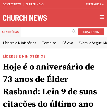
DESERET NEWS
|
CHURCH NEWS
PORTUGUÊS
FAÇA LOGIN
AS NOTÍCIAS
Líderes e Ministérios
Templos
Fé viva
"Vem, e Segue-M
LÍDERES E MINISTÉRIOS
Hoje é o aniversário de
73 anos de Élder
Rasband: Leia 9 de suas
citações do último ano