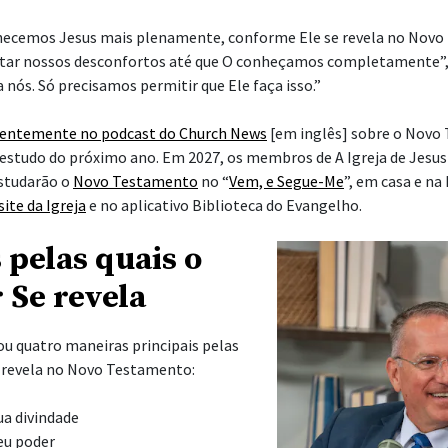
hecemos Jesus mais plenamente, conforme Ele se revela no Nov
tar nossos desconfortos até que O conheçamos completamente”, 
a nós. Só precisamos permitir que Ele faça isso.”
centemente no podcast do Church News
[em inglês] sobre o Novo
estudo do próximo ano. Em 2027, os membros de A Igreja de Jesus
estudarão o
Novo Testamento
no “
Vem, e Segue-Me
”, em casa e na
site da Igreja
e no aplicativo Biblioteca do Evangelho.
 pelas quais o
 Se revela
ou quatro maneiras principais pelas
e revela no Novo Testamento:
ua divindade
eu poder