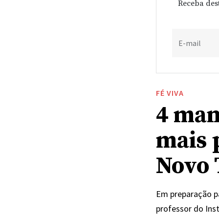
Receba des
E-mail
FÉ VIVA
4 man
mais 
Novo 
Em preparação p
professor do Ins