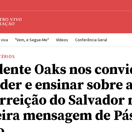
 viva
"Vem, e Segue-Me"
Vídeos
Conferência Geral
TÉRIOS
dente Oaks nos convi
der e ensinar sobre 
rreição do Salvador 
ira mensagem de Pá
o