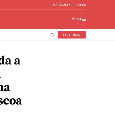
PORTUGUÊS
|
ASSINE
Menu
FAÇA LOGIN
da a
a
na
scoa