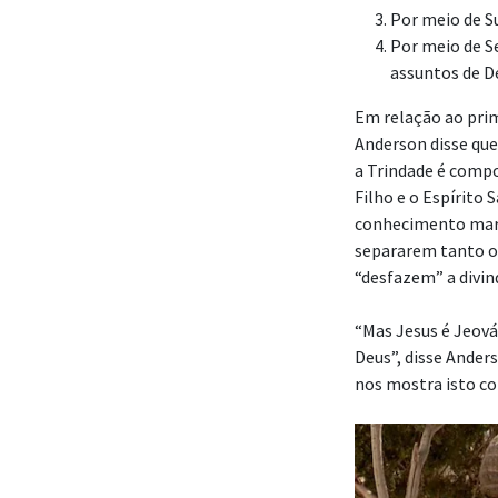
Por meio de S
Por meio de S
assuntos de D
Em relação ao prim
Anderson disse que
a Trindade é compos
Filho e o Espírito
conhecimento marav
separarem tanto os
“desfazem” a divin
“Mas Jesus é Jeová.
Deus”, disse Ander
nos mostra isto c