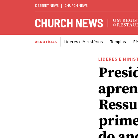
DESERET NEWS
|
CHURCH NEWS
Líderes e Ministérios
Templos
Fé
AS NOTÍCIAS
LÍDERES E MINIS
Presi
apren
Ressu
prime
do an