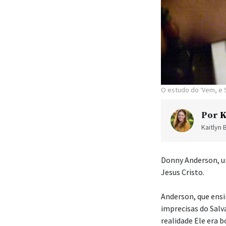
O estudo do ‘Vem, e
Por
K
Kaitlyn 
Donny Anderson, u
Jesus Cristo.
Anderson, que ens
imprecisas do Salv
realidade Ele era 