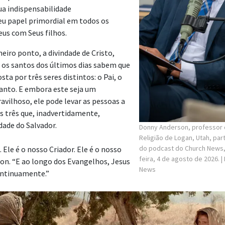
ua indispensabilidade
eu papel primordial em todos os
eus com Seus filhos.
eiro ponto, a divindade de Cristo,
 os santos dos últimos dias sabem que
ta por três seres distintos: o Pai, o
 Santo. E embora este seja um
ilhoso, ele pode levar as pessoas a
 três que, inadvertidamente,
dade do Salvador.
Donny Anderson, professor d
Religião de Logan, Utah, par
do podcast do Church News, 
 Ele é o nosso Criador. Ele é o nosso
feira, 4 de agosto de 2026.
|
son. “E ao longo dos Evangelhos, Jesus
News
ontinuamente.”