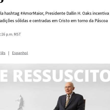
 hashtag #AmorMaior, Presidente Dallin H. Oaks incentiva
adições sólidas e centradas em Cristo em torno da Páscoa
2:16 p.m. MST
glês
|
Espanhol