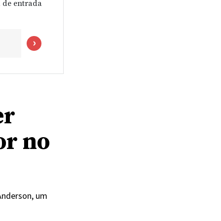
 de entrada
er
or no
Anderson, um