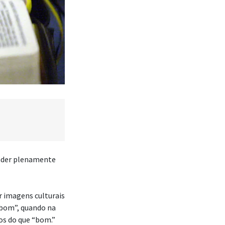
ender plenamente
ir imagens culturais
“bom”, quando na
os do que “bom.”