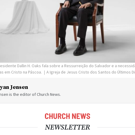
esidente Dallin H. Oaks fala sobre a Ressurreição do Salvador e a necess
das em Cristo na Páscoa.
A Igreja de Jesus Cristo dos Santos do Últimos D
yan Jensen
sen is the editor of Church News.
NEWSLETTER