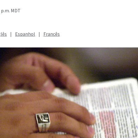
5 p.m. MDT
glês
|
Espanhol
|
Francês