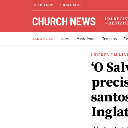
DESERET NEWS
|
CHURCH NEWS
Líderes e Ministérios
Templos
Fé
AS NOTÍCIAS
LÍDERES E MINIS
‘O Sa
preci
santo
Ingla