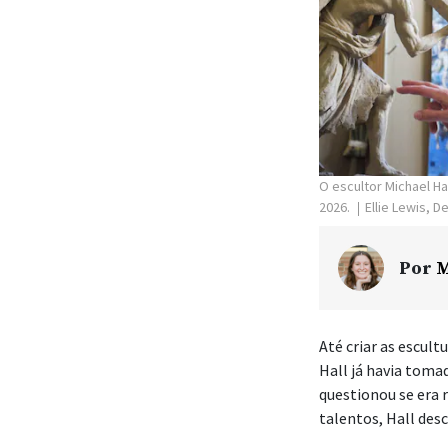
O escultor Michael Ha
2026.
Ellie Lewis, 
Por
M
Até criar as escult
Hall já havia toma
questionou se era 
talentos, Hall des