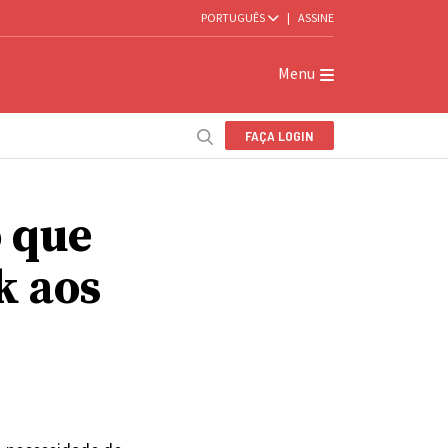
PORTUGUÊS
|
ASSINE
Menu
FAÇA LOGIN
o que
k aos