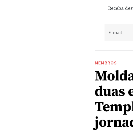
Receba des
E-mail
MEMBROS
Molda
duas 
Templ
jornad