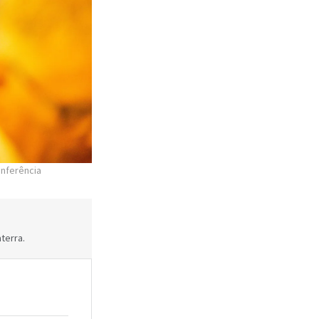
onferência
terra.