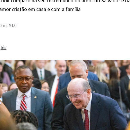
 Cook compartilha seu testemunho do amor do Salvador e d
mor cristão em casa e com a família
 p.m. MDT
glês