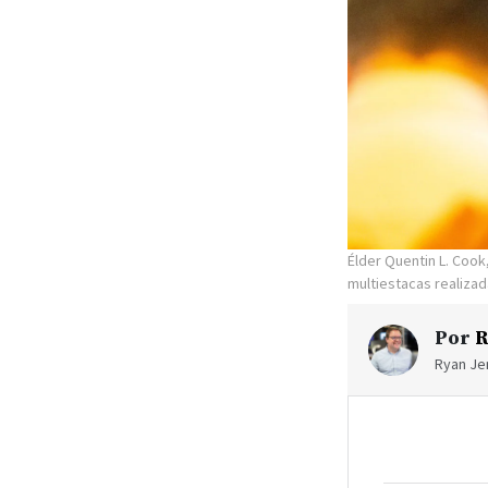
Élder Quentin L. Coo
multiestacas realiza
Por
R
Ryan Jen