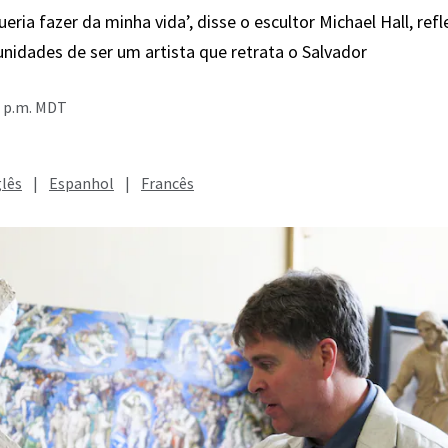
ueria fazer da minha vida’, disse o escultor Michael Hall, ref
unidades de ser um artista que retrata o Salvador
4 p.m. MDT
glês
|
Espanhol
|
Francês