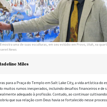
ll mostra uma de suas esculturas, em seu estúdio em Provo, Utah, na quart
Deseret News
adeline Miles
uras para a Praça do Templo em Salt Lake City, a vida artística do 
do muitos rumos inesperados, incluindo desafios financeiros e de s
realmente adequado à profissão. Contudo, ao continuar cultivando
cobriu que sua relação com Deus havia se fortalecido nesse process