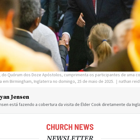
k, do Quórum dos Doze Apóstolos, cumprimenta os participantes de uma c
da em Birmingham, Inglaterra no domingo, 25 de maio de 2025.
nathan reid
yan Jensen
sen está fazendo a cobertura da visita de Élder Cook diretamente da Ingla
NEWSLETTER