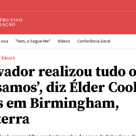
 viva
"Vem, e Segue-Me"
Vídeos
Conferência Geral
TÉRIOS
lvador realizou tudo 
samos’, diz Élder Coo
s em Birmingham,
terra