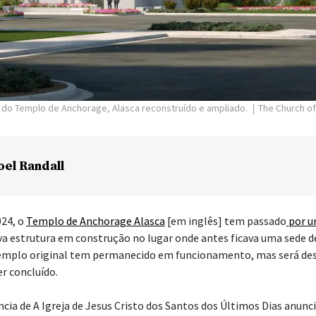
or do Templo de Anchorage, Alasca reconstruído e ampliado.
The Church of
oel Randall
024, o
Templo de Anchorage Alasca
[em inglês] tem passado
por u
a estrutura em construção no lugar onde antes ficava uma sede d
templo original tem permanecido em funcionamento, mas será de
r concluído.
cia de A Igreja de Jesus Cristo dos Santos dos Últimos Dias anunci