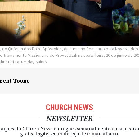
en, do Quórum dos Doze Apóstolos, discursa no Seminário para Novos Líder
e Treinamento Missionário de Provo, Utah na sexta-feira, 20 de junho de 20
hrist of Latter-day Saints
rent Toone
NEWSLETTER
taques do Church News entregues semanalmente na sua caixa
grátis. Digite seu endereço de e-mail abaixo.