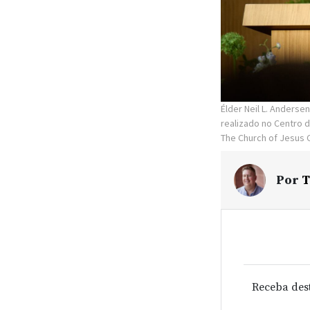
Élder Neil L. Anders
realizado no Centro d
The Church of Jesus C
Por
T
Receba des