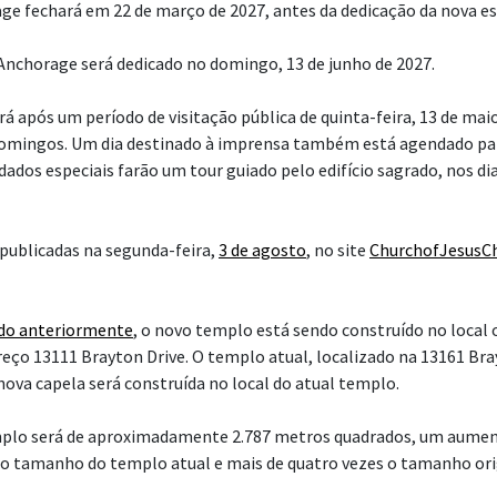
e fechará em 22 de março de 2027, antes da dedicação da nova es
nchorage será dedicado no domingo, 13 de junho de 2027.
á após um período de visitação pública de quinta-feira, 13 de maio
domingos. Um dia destinado à imprensa também está agendado par
dados especiais farão um tour guiado pelo edifício sagrado, nos di
publicadas na segunda-feira,
3 de agosto
, no site
ChurchofJesusCh
do anteriormente
, o novo templo está sendo construído no local 
reço 13111 Brayton Drive. O templo atual, localizado na 13161 Bra
nova capela será construída no local do atual templo.
mplo será de aproximadamente 2.787 metros quadrados, um aumen
o tamanho do templo atual e mais de quatro vezes o tamanho orig