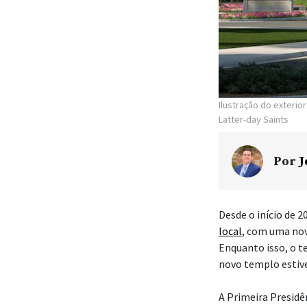
Ilustração do exteri
Latter-day Saints
Por
J
Desde o início de 2
local
, com uma nov
Enquanto isso, o 
novo templo estive
A Primeira Presidên