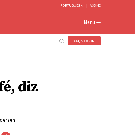
PORTUGUÊS
|
ASSINE
Menu
FAÇA LOGIN
é, diz
ndersen