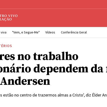
 viva
"Vem, e Segue-Me"
Vídeos
Conferência Geral
TÉRIOS
res no trabalho
onário dependem da f
 Andersen
es estão no centro de trazermos almas a Cristo’, diz Élder A