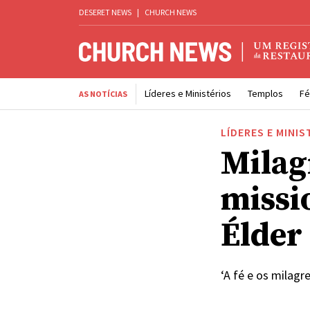
DESERET NEWS
|
CHURCH NEWS
Líderes e Ministérios
Templos
Fé
AS NOTÍCIAS
LÍDERES E MINIS
Milag
missi
Élder
‘A fé e os milagr