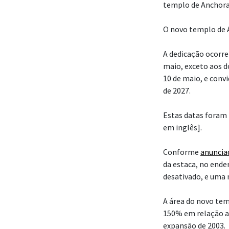
templo de Anchorag
O novo templo de A
A dedicação ocorrer
maio, exceto aos 
10 de maio, e convi
de 2027.
Estas datas foram 
em inglês].
Conforme
anuncia
da estaca, no ende
desativado, e uma 
A área do novo te
150% em relação a
expansão de 2003.