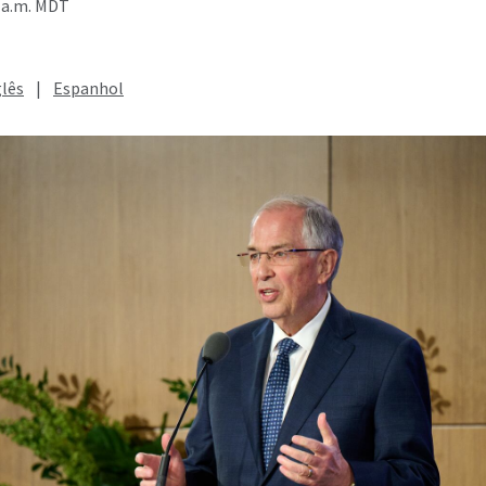
6 a.m. MDT
glês
|
Espanhol