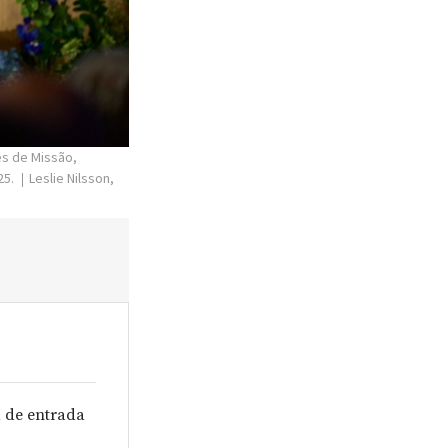
es de Missão,
25.
Leslie Nilsson,
 de entrada