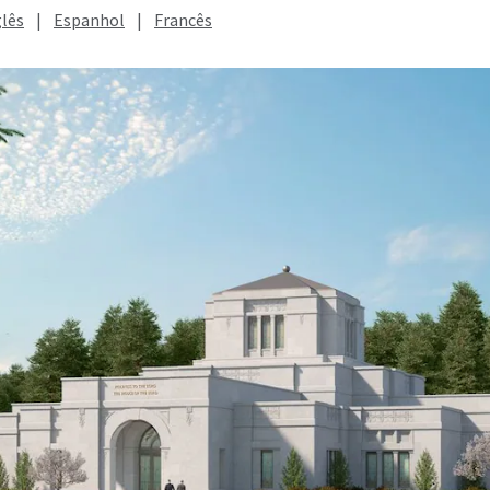
glês
|
Espanhol
|
Francês