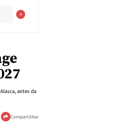
age
027
Alasca, antes da
Compartilhar