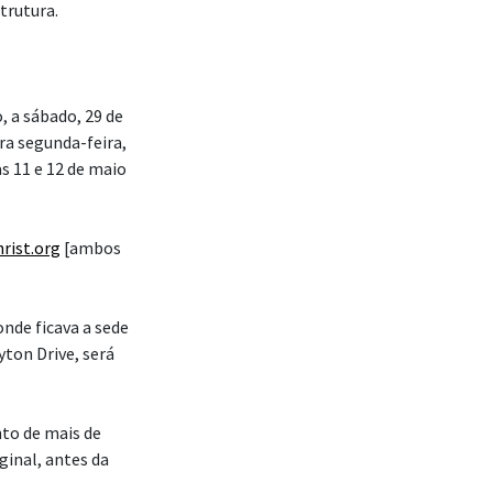
trutura.
, a sábado, 29 de
a segunda-feira,
as 11 e 12 de maio
rist.org
[ambos
onde ficava a sede
yton Drive, será
to de mais de
inal, antes da