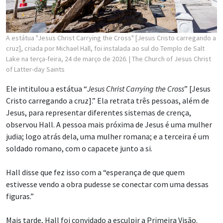
A estátua "Jesus Christ Carrying the Cross" [Jesus Cristo carregando a
cruz], criada por Michael Hall, foi instalada ao sul do Templo de Salt
Lake na terça-feira, 24 de março de 2026.
| The Church of Jesus Christ
of Latter-day Saints
Ele intitulou a estátua “
Jesus Christ Carrying the Cross
” [Jesus
Cristo carregando a cruz].” Ela retrata três pessoas, além de
Jesus, para representar diferentes sistemas de crença,
observou Hall. A pessoa mais próxima de Jesus é uma mulher
judia; logo atrás dela, uma mulher romana; e a terceira é um
soldado romano, com o capacete junto a si.
Hall disse que fez isso com a “esperança de que quem
estivesse vendo a obra pudesse se conectar com uma dessas
figuras.”
Mais tarde, Hall foi convidado a esculpir a Primeira Visão.