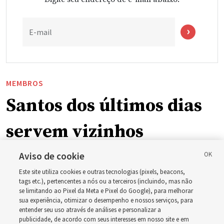
E-mail
MEMBROS
Santos dos últimos dias
servem vizinhos
enquanto incêndios
Aviso de cookie
Este site utiliza cookies e outras tecnologias (pixels, beacons,
florestais forçam
tags etc.), pertencentes a nós ou a terceiros (incluindo, mas não
se limitando ao Pixel da Meta e Pixel do Google), para melhorar
sua experiência, otimizar o desempenho e nossos serviços, para
evacuações em massa
entender seu uso através de análises e personalizar a
publicidade, de acordo com seus interesses em nosso site e em