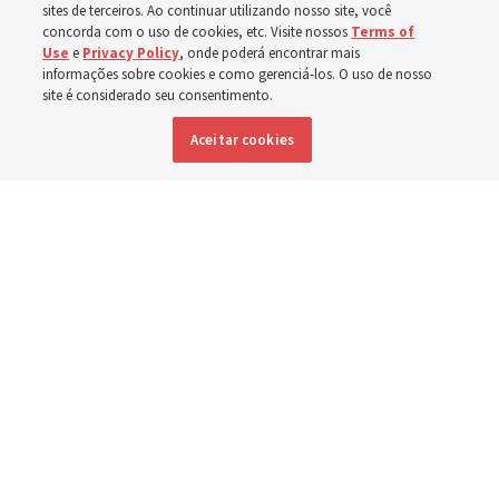
em Spokane,
sites de terceiros. Ao continuar utilizando nosso site, você
concorda com o uso de cookies, etc. Visite nossos
Terms of
Use
e
Privacy Policy
, onde poderá encontrar mais
Washington
informações sobre cookies e como gerenciá-los. O uso de nosso
site é considerado seu consentimento.
Aceitar cookies
Membros da Igreja estão entre os evacuados; capelas
são abertas para oferecerem abrigo
3 agosto 2026, 6:16 p.m. MDT
Compartilhar
Inglês
|
Espanhol
|
Francês
DISPONÍVEL EM: