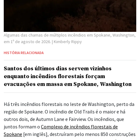
Algumas das chamas de múltiplos incêndios em Spokane, Washington,
em 1º de agosto de 2026.
| Kimberly Rippy
HISTÓRIA RELACIONADA
Santos dos últimos dias servem vizinhos
enquanto incêndios florestais forçam
evacuações em massa em Spokane, Washington
Há três incêndios florestais no leste de Washington, perto da
região de Spokane. O incêndio de Old Trails é o maior e há
outros dois, de Autumn Lane e Fairview. Os incêndios, que
juntos formam o
Complexo de incêndios florestais de
Spokane
[em inglês], destruíram pelo menos 850 construções