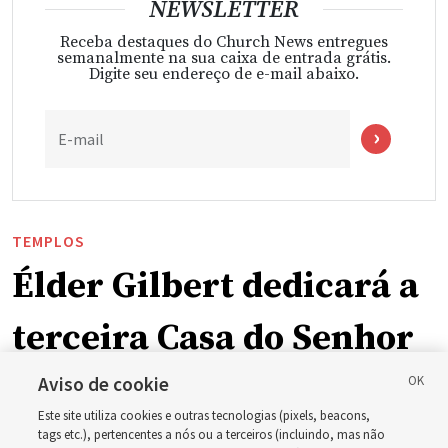
NEWSLETTER
Receba destaques do Church News entregues
semanalmente na sua caixa de entrada grátis.
Digite seu endereço de e-mail abaixo.
E-mail
TEMPLOS
Élder Gilbert dedicará a
terceira Casa do Senhor
em Wyoming
Aviso de cookie
Este site utiliza cookies e outras tecnologias (pixels, beacons,
tags etc.), pertencentes a nós ou a terceiros (incluindo, mas não
A dedicação do Templo Cody Wyoming em outubro será