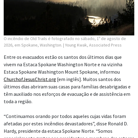
O incêndio de Old Trails é fotografado no sábado, 1º de agosto de
2026, em Spokane, Washington.
| Young Kwak, Associated Press
Entre os evacuados estão os santos dos últimos dias que
vivem na Estaca Spokane Washington Norte e na vizinha
Estaca Spokane Washington Mount Spokane, informou
ChurchofJesusChrist.org
[em inglês]. Muitos santos dos
últimos dias abriram suas casas para famílias desabrigadas e
têm auxiliado nos esforços de evacuação e de assistência em
toda a região.
“Continuamos orando por todos aqueles cujas vidas foram
afetadas por estes incêndios devastadores”, disse Ronald D.
Hardy, presidente da estaca Spokane Norte. “Somos