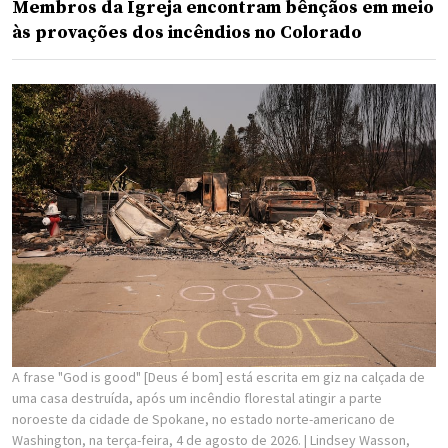
Membros da Igreja encontram bênçãos em meio
às provações dos incêndios no Colorado
A frase "God is good" [Deus é bom] está escrita em giz na calçada de
uma casa destruída, após um incêndio florestal atingir a parte
noroeste da cidade de Spokane, no estado norte-americano de
Washington, na terça-feira, 4 de agosto de 2026.
| Lindsey Wasson,