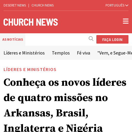
DESERET NEWS
|
CHURCH NEWS
PORTUGUÊS
FAÇA LOGIN
AS NOTÍCIAS
Líderes e Ministérios
Templos
Fé viva
"Vem, e Segue-M
LÍDERES E MINISTÉRIOS
Conheça os novos líderes
de quatro missões no
Arkansas, Brasil,
Inglaterra e Nigéria