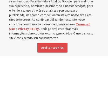
se limitando ao Pixel da Meta e Pixel do Google), para melhorar
sua experiência, otimizar o desempenho e nossos serviços, para
a primeira realizada por Élder Clark G. Gilbert
entender seu uso através de análises e personalizar a
publicidade, de acordo com seus interesses em nosso site e em
sites de terceiros. Ao continuar utilizando nosso site, você
7 agosto 2026, 2:40 p.m. MDT
Compartilhar
concorda com o uso de cookies, etc. Visite nossos
Terms of
Use
e
Privacy Policy
, onde poderá encontrar mais
informações sobre cookies e como gerenciá-los. O uso de nosso
site é considerado seu consentimento.
Inglês
|
Espanhol
DISPONÍVEL EM:
Aceitar cookies