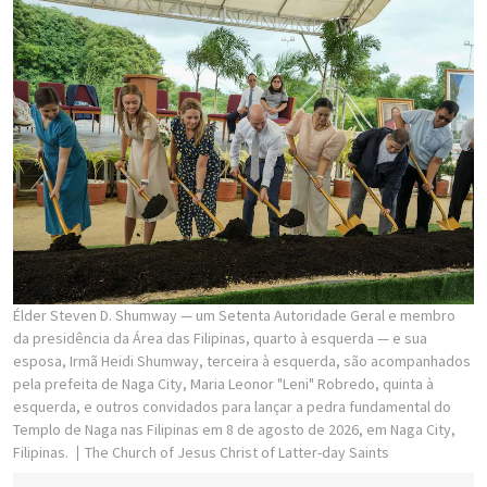
Élder Steven D. Shumway — um Setenta Autoridade Geral e membro
da presidência da Área das Filipinas, quarto à esquerda — e sua
esposa, Irmã Heidi Shumway, terceira à esquerda, são acompanhados
pela prefeita de Naga City, Maria Leonor "Leni" Robredo, quinta à
esquerda, e outros convidados para lançar a pedra fundamental do
Templo de Naga nas Filipinas em 8 de agosto de 2026, em Naga City,
Filipinas.
The Church of Jesus Christ of Latter-day Saints