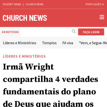
DESERET NEWS
|
CHURCH NEWS
PORTUGUÊS
FAÇA LOGIN
AS NOTÍCIAS
Líderes e Ministérios
Templos
Fé viva
"Vem, e Segue-M
LÍDERES E MINISTÉRIOS
Irmã Wright
compartilha 4 verdades
fundamentais do plano
de Deus que ajudam os