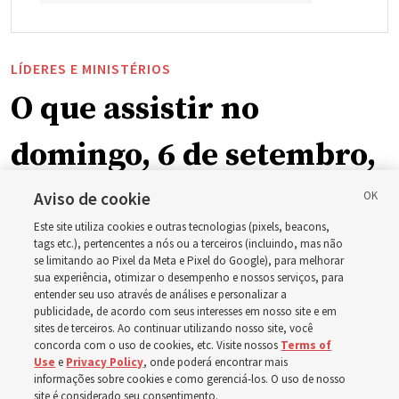
LÍDERES E MINISTÉRIOS
O que assistir no
domingo, 6 de setembro,
como ala ou ramo, em
Aviso de cookie
Este site utiliza cookies e outras tecnologias (pixels, beacons,
relação à nova
tags etc.), pertencentes a nós ou a terceiros (incluindo, mas não
se limitando ao Pixel da Meta e Pixel do Google), para melhorar
sua experiência, otimizar o desempenho e nossos serviços, para
programação dominical
entender seu uso através de análises e personalizar a
publicidade, de acordo com seus interesses em nosso site e em
sites de terceiros. Ao continuar utilizando nosso site, você
Os vídeos incluem instruções de Élder Bednar, Élder
concorda com o uso de cookies, etc. Visite nossos
Terms of
Use
e
Privacy Policy
, onde poderá encontrar mais
Kearon e de outros líderes da Igreja
informações sobre cookies e como gerenciá-los. O uso de nosso
site é considerado seu consentimento.