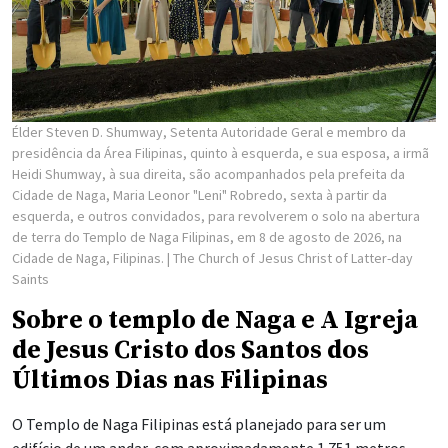
Élder Steven D. Shumway, Setenta Autoridade Geral e membro da
presidência da Área Filipinas, quinto à esquerda, e sua esposa, a irmã
Heidi Shumway, à sua direita, são acompanhados pela prefeita da
Cidade de Naga, Maria Leonor "Leni" Robredo, sexta à partir da
esquerda, e outros convidados, para revolverem o solo na abertura
de terra do Templo de Naga Filipinas, em 8 de agosto de 2026, na
Cidade de Naga, Filipinas.
| The Church of Jesus Christ of Latter-day
Saints
Sobre o templo de Naga e A Igreja
de Jesus Cristo dos Santos dos
Últimos Dias nas Filipinas
O Templo de Naga Filipinas está planejado para ser um
edifício de um andar, com aproximadamente 1.751 metros