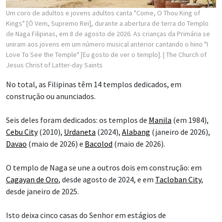
Um coro de adultos e jovens adultos canta "Come, O Thou King of
Kings" [Ó Vem, Supremo Rei], durante a abertura de terra do Templo
de Naga Filipinas, em 8 de agosto de 2026. As crianças da Primária se
uniram aos jovens em um número musical anterior cantando o hino "I
Love To See the Temple" [Eu gosto de ver o templo].
| The Church of
Jesus Christ of Latter-day Saints
No total, as Filipinas têm 14 templos dedicados, em
construção ou anunciados.
Seis deles foram dedicados: os templos de
Manila
(em 1984),
Cebu City
(2010),
Urdaneta
(2024),
Alabang
(janeiro de 2026),
Davao
(maio de 2026) e
Bacolod
(maio de 2026).
O templo de Naga se une a outros dois em construção: em
Cagayan de Oro
, desde agosto de 2024, e em
Tacloban City
,
desde janeiro de 2025.
Isto deixa cinco casas do Senhor em estágios de