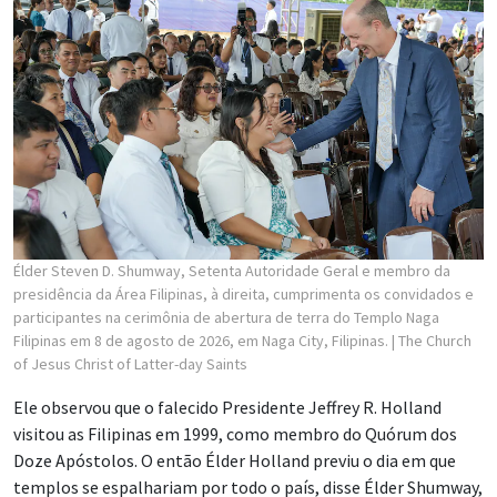
Élder Steven D. Shumway, Setenta Autoridade Geral e membro da
presidência da Área Filipinas, à direita, cumprimenta os convidados e
participantes na cerimônia de abertura de terra do Templo Naga
Filipinas em 8 de agosto de 2026, em Naga City, Filipinas.
| The Church
of Jesus Christ of Latter-day Saints
Ele observou que o falecido Presidente Jeffrey R. Holland
visitou as Filipinas em 1999, como membro do Quórum dos
Doze Apóstolos. O então Élder Holland previu o dia em que
templos se espalhariam por todo o país, disse Élder Shumway,