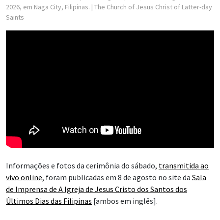
2026, em Naga City, Filipinas.
| The Church of Jesus Christ of Latter-day
Saints
Informações e fotos da cerimônia do sábado,
transmitida ao
vivo online
, foram publicadas em 8 de agosto no site da
Sala
de Imprensa de A Igreja de Jesus Cristo dos Santos dos
Últimos Dias das Filipinas
[ambos em inglês].