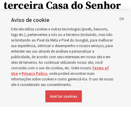
terceira Casa do Senhor
em Wyoming
Aviso de cookie
Este site utiliza cookies e outras tecnologias (pixels, beacons,
tags etc.), pertencentes a nós ou a terceiros (incluindo, mas não
A dedicação do Templo Cody Wyoming em outubro será
se limitando ao Pixel da Meta e Pixel do Google), para melhorar
a primeira realizada por Élder Clark G. Gilbert
sua experiência, otimizar o desempenho e nossos serviços, para
entender seu uso através de análises e personalizar a
publicidade, de acordo com seus interesses em nosso site e em
7 agosto 2026, 2:40 p.m. MDT
Compartilhar
sites de terceiros. Ao continuar utilizando nosso site, você
concorda com o uso de cookies, etc. Visite nossos
Terms of
Use
e
Privacy Policy
, onde poderá encontrar mais
informações sobre cookies e como gerenciá-los. O uso de nosso
site é considerado seu consentimento.
Inglês
DISPONÍVEL EM:
Aceitar cookies