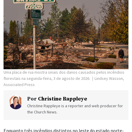
Uma placa de rua mostra sinais dos danos causados pelos incêndios
florestais na segunda-feira, 3 de agosto de 2026.
Lindsey Wasson,
Associated Press
Por
Christine Rappleye
Christine Rappleye is a reporter and web producer for
the Church News.
Enquanto três incêndios distintos no leste do estado norte-