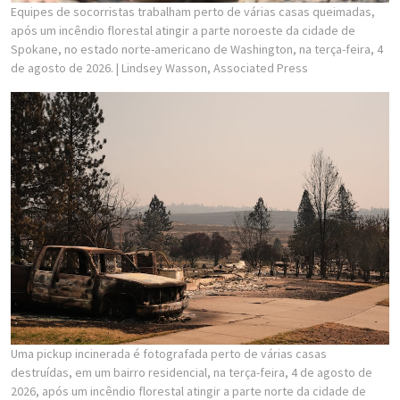
Equipes de socorristas trabalham perto de várias casas queimadas,
após um incêndio florestal atingir a parte noroeste da cidade de
Spokane, no estado norte-americano de Washington, na terça-feira, 4
de agosto de 2026.
| Lindsey Wasson, Associated Press
Uma pickup incinerada é fotografada perto de várias casas
destruídas, em um bairro residencial, na terça-feira, 4 de agosto de
2026, após um incêndio florestal atingir a parte norte da cidade de