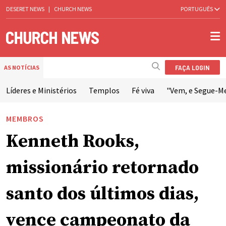
DESERET NEWS
|
CHURCH NEWS
PORTUGUÊS
FAÇA LOGIN
AS NOTÍCIAS
Líderes e Ministérios
Templos
Fé viva
"Vem, e Segue-M
MEMBROS
Kenneth Rooks,
missionário retornado
santo dos últimos dias,
vence campeonato da