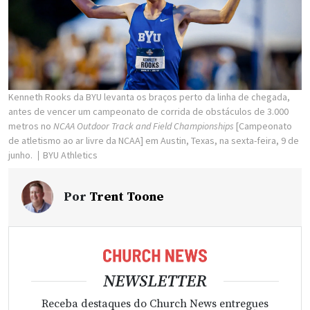
Kenneth Rooks da BYU levanta os braços perto da linha de chegada,
antes de vencer um campeonato de corrida de obstáculos de 3.000
metros no
NCAA Outdoor Track and Field Championships
[Campeonato
de atletismo ao ar livre da NCAA] em Austin, Texas, na sexta-feira, 9 de
junho.
BYU Athletics
Por
Trent Toone
NEWSLETTER
Receba destaques do Church News entregues