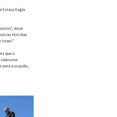
a Estaca Eagle
outros”, disse
outras têm dias
Israel.”
ez que o
, cada uma
para a ocasião,