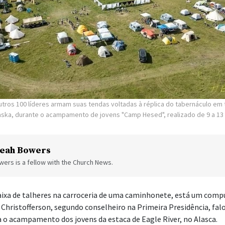
utros 100 líderes armam suas tendas voltadas à réplica do tabernáculo em 
laska, durante o acampamento de jovens "Camp Hesed", realizado de 9 a 13
eah Bowers
ers is a fellow with the Church News.
ixa de talheres na carroceria de uma caminhonete, está um comp
 Christofferson, segundo conselheiro na Primeira Presidência, fal
o acampamento dos jovens da estaca de Eagle River, no Alasca.