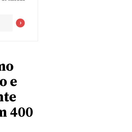
mo
o e
nte
m 400