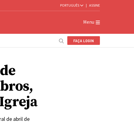
PORTUGUÊS
|
ASSINE
Menu
FAÇA LOGIN
 de
bros,
Igreja
al de abril de