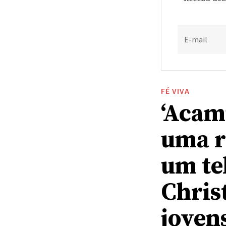
E-mail
FÉ VIVA
‘Acam
uma r
um te
Chris
joven