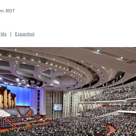
p.m. MDT
glês
|
Espanhol