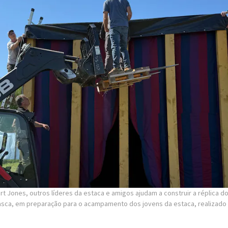
t Jones, outros líderes da estaca e amigos ajudam a construir a réplica d
lasca, em preparação para o acampamento dos jovens da estaca, realizado 