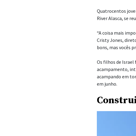
Quatrocentos jove
River Alasca, se r
“A coisa mais impor
Cristy Jones, dire
bons, mas vocês pr
Os filhos de Israe
acampamento, inti
acampando em torn
em junho.
Constru