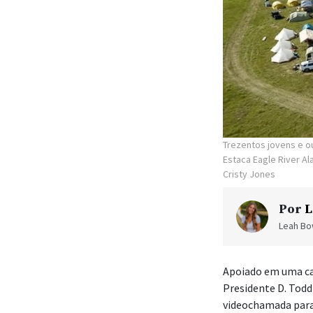
Trezentos jovens e o
Estaca Eagle River A
Cristy Jones
Por
L
Leah Bow
Apoiado em uma ca
Presidente D. Todd
videochamada para 