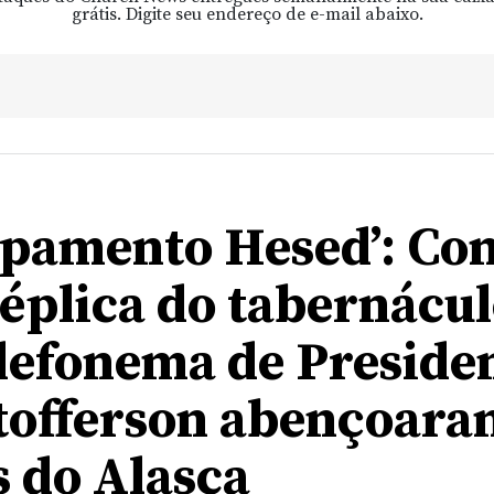
grátis. Digite seu endereço de e-mail abaixo.
pamento Hesed’: Co
éplica do tabernácul
lefonema de Preside
tofferson abençoara
s do Alasca