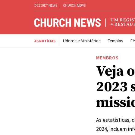
DESERET NEWS
|
CHURCH NEWS
Líderes e Ministérios
Templos
Fé
AS NOTÍCIAS
MEMBROS
Veja o
2023 
missi
As estatísticas,
2024, incluem in