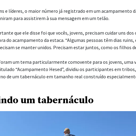
ns e líderes, o maior número já registrado em um acampamento d
euniram para assistirem à sua mensagem em um telão.
tante que ele disse foi que vocês, jovens, precisam cuidar uns dos 
tora do acampamento da estaca. “Algumas pessoas têm dias ruins, 
ecisam se manter unidos. Precisam estar juntos, como os filhos de 
l foram um tema particularmente comovente para os jovens, uma v
tulado “Acampamento Hesed”, dividiu os participantes em tribos
o de um tabernáculo em tamanho real construído especialmente 
indo um tabernáculo