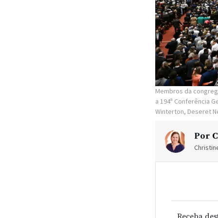
Membros da congregaç
a 194ª Conferência Ge
Winterton, Deseret 
Por
C
Christi
Receba des