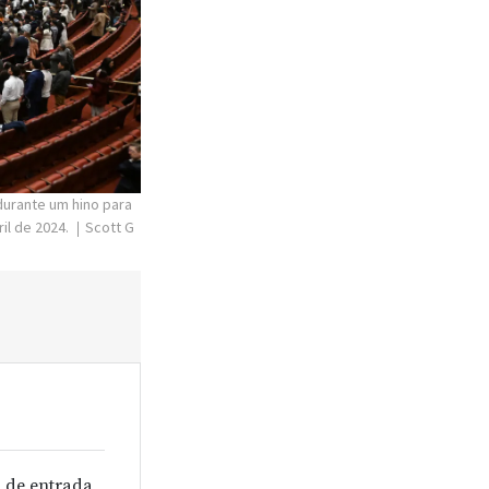
urante um hino para
il de 2024.
Scott G
 de entrada