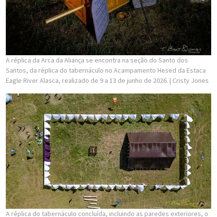
A réplica da Arca da Aliança se encontra na seção do Santo dos
Santos, da réplica do tabernáculo no Acampamento Hesed da Estaca
Eagle River Alasca, realizado de 9 a 13 de junho de 2026.
| Cristy Jones
A réplica do tabernáculo concluída, incluindo as paredes exteriores, o