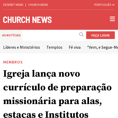
DESERET NEWS
|
CHURCH NEWS
PORTUGUÊS
FAÇA LOGIN
AS NOTÍCIAS
Líderes e Ministérios
Templos
Fé viva
"Vem, e Segue-M
MEMBROS
Igreja lança novo
currículo de preparação
missionária para alas,
estacas e Institutos