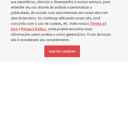
sua experiência, otimizar o desempenho e nossos serviços, para
entender seu uso através de análises e personalizar a
2 agosto 2026, 1:00 p.m. MDT
Compartilhar
publicidade, de acordo com seus interesses em nosso site e em
sites de terceiros. Ao continuar utilizando nosso site, você
concorda com o uso de cookies, etc. Visite nossos
Terms of
Use
e
Privacy Policy
, onde poderá encontrar mais
informações sobre cookies e como gerenciá-los. O uso de nosso
Inglês
|
Espanhol
|
Francês
DISPONÍVEL EM:
site é considerado seu consentimento.
Aceitar cookies