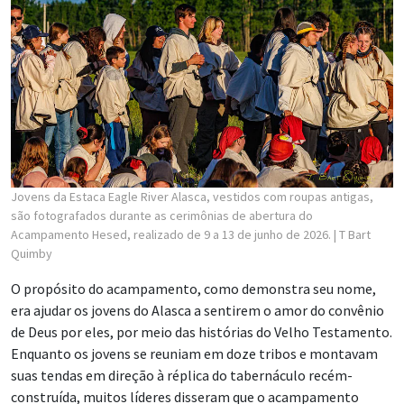
Jovens da Estaca Eagle River Alasca, vestidos com roupas antigas,
são fotografados durante as cerimônias de abertura do
Acampamento Hesed, realizado de 9 a 13 de junho de 2026.
| T Bart
Quimby
O propósito do acampamento, como demonstra seu nome,
era ajudar os jovens do Alasca a sentirem o amor do convênio
de Deus por eles, por meio das histórias do Velho Testamento.
Enquanto os jovens se reuniam em doze tribos e montavam
suas tendas em direção à réplica do tabernáculo recém-
construída, muitos líderes disseram que o acampamento