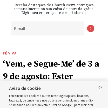
Receba destaques do Church News entregues
semanalmente na sua caixa de entrada grátis.
Digite seu endereço de e-mail abaixo.
E-mail
FÉ VIVA
‘Vem, e Segue-Me’ de 3 a
9 de agosto: Ester
Aviso de cookie
O guia de estudo desta semana inclui a história da
Este site utiliza cookies e outras tecnologias (pixels, beacons,
rainha Ester, que arriscou a própria vida para salvar seu
tags etc.), pertencentes a nós ou a terceiros (incluindo, mas não
povo
se limitando ao Pixel da Meta e Pixel do Google), para melhorar