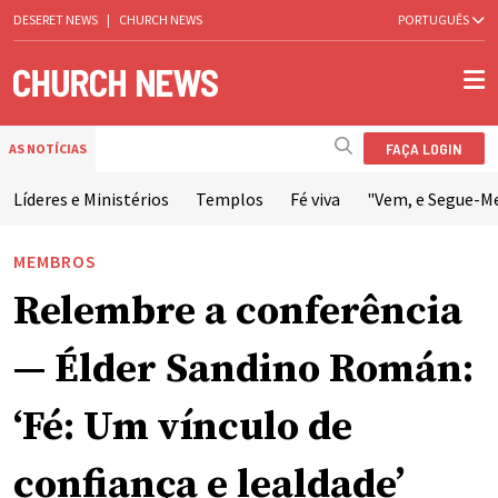
DESERET NEWS
|
CHURCH NEWS
PORTUGUÊS
FAÇA LOGIN
AS NOTÍCIAS
Líderes e Ministérios
Templos
Fé viva
"Vem, e Segue-M
MEMBROS
Relembre a conferência
— Élder Sandino Román:
‘Fé: Um vínculo de
confiança e lealdade’