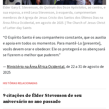
Élder Gary E. Stevenson, do Quórum dos Doze Apóstolos, ao centro, e
sua esposa, a irmã Lesa Stevenson, à esquerda, cumprimentam
membros de A Igreja de Jesus Cristo dos Santos dos Últimos Dias na
Área África Ocidental, em agosto de 2025.
| The Church of Jesus Christ
of Latter-day Saints
“O Espírito Santo é seu companheiro constante, que os auxilia
e apoia em todos os momentos. Para mantê-Lo [presente],
vocês devem orar e obedecer. Ele os protegerá e os abençoará
se fizerem o melhor que puderem.”
—
Ministério na Área África Ocidental
, de 22 a 31 de agosto de
2025
HISTÓRIAS RELACIONADAS
9 citações de Élder Stevenson de seu
aniversário no ano passado