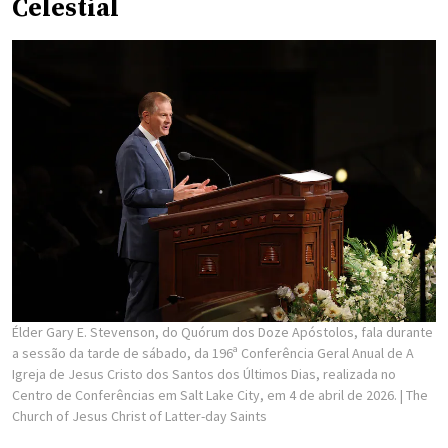
Celestial
Élder Gary E. Stevenson, do Quórum dos Doze Apóstolos, fala durante
a sessão da tarde de sábado, da 196ª Conferência Geral Anual de A
Igreja de Jesus Cristo dos Santos dos Últimos Dias, realizada no
Centro de Conferências em Salt Lake City, em 4 de abril de 2026.
| The
Church of Jesus Christ of Latter-day Saints