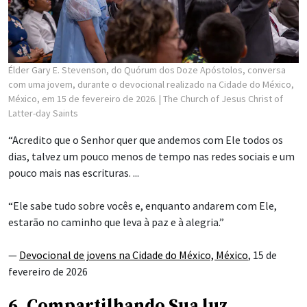
Élder Gary E. Stevenson, do Quórum dos Doze Apóstolos, conversa
com uma jovem, durante o devocional realizado na Cidade do México,
México, em 15 de fevereiro de 2026.
| The Church of Jesus Christ of
Latter-day Saints
“Acredito que o Senhor quer que andemos com Ele todos os
dias, talvez um pouco menos de tempo nas redes sociais e um
pouco mais nas escrituras. ...
“Ele sabe tudo sobre vocês e, enquanto andarem com Ele,
estarão no caminho que leva à paz e à alegria.”
—
Devocional de jovens na Cidade do México, México
, 15 de
fevereiro de 2026
6. Compartilhando Sua luz