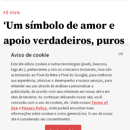
FÉ VIVA
‘Um símbolo de amor e
apoio verdadeiros, puros
e humanos’: Como a
Aviso de cookie
Este site utiliza cookies e outras tecnologias (pixels, beacons,
Igreja está apoiando
tags etc.), pertencentes a nós ou a terceiros (incluindo, mas não
se limitando ao Pixel da Meta e Pixel do Google), para melhorar
sua experiência, otimizar o desempenho e nossos serviços, para
crianças, bebês e mães
entender seu uso através de análises e personalizar a
publicidade, de acordo com seus interesses em nosso site e em
em toda a Ásia
sites de terceiros. Ao continuar utilizando nosso site, você
concorda com o uso de cookies, etc. Visite nossos
Terms of
Use
e
Privacy Policy
, onde poderá encontrar mais
informações sobre cookies e como gerenciá-los. O uso de nosso
Nos últimos meses, a Igreja doou equipamentos, fundos
site é considerado seu consentimento.
e um novo edifício para melhorar o atendimento