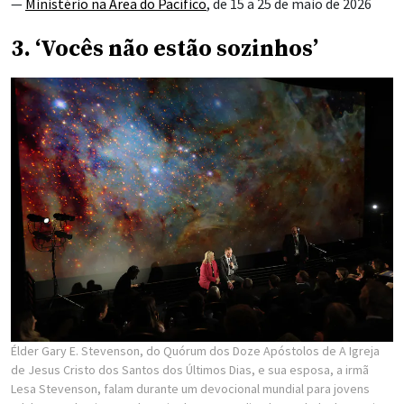
—
Ministério na Área do Pacífico
, de 15 a 25 de maio de 2026
3. ‘Vocês não estão sozinhos’
Élder Gary E. Stevenson, do Quórum dos Doze Apóstolos de A Igreja
de Jesus Cristo dos Santos dos Últimos Dias, e sua esposa, a irmã
Lesa Stevenson, falam durante um devocional mundial para jovens