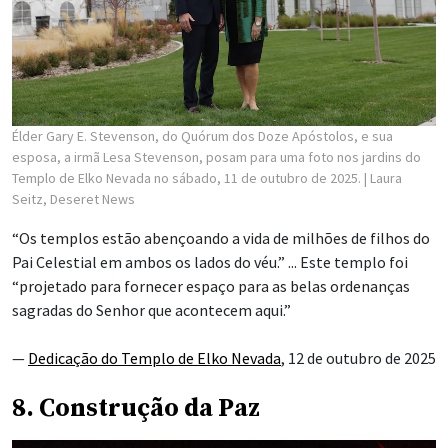
Élder Gary E. Stevenson, do Quórum dos Doze Apóstolos, e sua
esposa, a irmã Lesa Stevenson, posam para uma foto nos jardins do
Templo de Elko Nevada no sábado, 11 de outubro de 2025.
| Laura
Seitz, Deseret News
“Os templos estão abençoando a vida de milhões de filhos do
Pai Celestial em ambos os lados do véu.” ... Este templo foi
“projetado para fornecer espaço para as belas ordenanças
sagradas do Senhor que acontecem aqui.”
—
Dedicação do Templo de Elko Nevada
, 12 de outubro de 2025
8. Construção da Paz