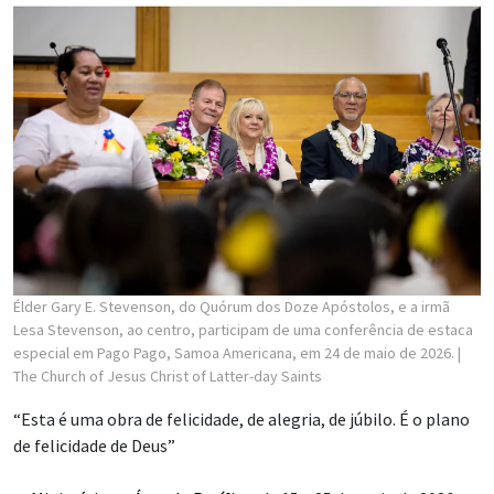
Élder Gary E. Stevenson, do Quórum dos Doze Apóstolos, e a irmã
Lesa Stevenson, ao centro, participam de uma conferência de estaca
especial em Pago Pago, Samoa Americana, em 24 de maio de 2026.
|
The Church of Jesus Christ of Latter-day Saints
“Esta é uma obra de felicidade, de alegria, de júbilo. É o plano
de felicidade de Deus”