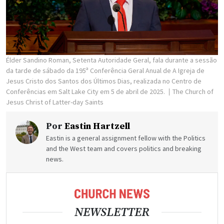
Élder Sandino Roman, Setenta Autoridade Geral, fala durante a sessão
da tarde de sábado da 195ª Conferência Geral Anual de A Igreja de
Jesus Cristo dos Santos dos Últimos Dias, realizada no Centro de
Conferências em Salt Lake City em 5 de abril de 2025.
The Church of
Jesus Christ of Latter-day Saints
Por
Eastin Hartzell
Eastin is a general assignment fellow with the Politics
and the West team and covers politics and breaking
news.
NEWSLETTER