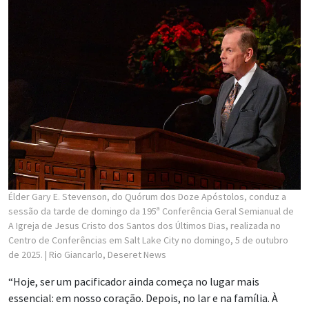
Élder Gary E. Stevenson, do Quórum dos Doze Apóstolos, conduz a
sessão da tarde de domingo da 195ª Conferência Geral Semianual de
A Igreja de Jesus Cristo dos Santos dos Últimos Dias, realizada no
Centro de Conferências em Salt Lake City no domingo, 5 de outubro
de 2025.
| Rio Giancarlo, Deseret News
“Hoje, ser um pacificador ainda começa no lugar mais
essencial: em nosso coração. Depois, no lar e na família. À