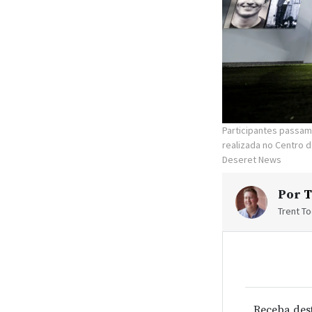
Participantes passam
realizada no Centro 
Deseret News
Por
T
Trent To
Receba des