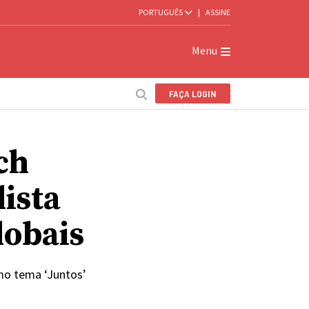
PORTUGUÊS
|
ASSINE
Menu
FAÇA LOGIN
ch
ista
lobais
omo tema ‘Juntos’