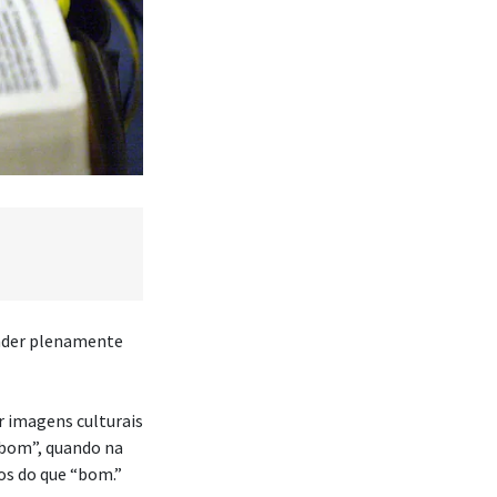
ender plenamente
ir imagens culturais
“bom”, quando na
os do que “bom.”