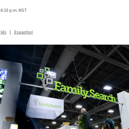
 6:10 p.m. MST
glês
|
Espanhol