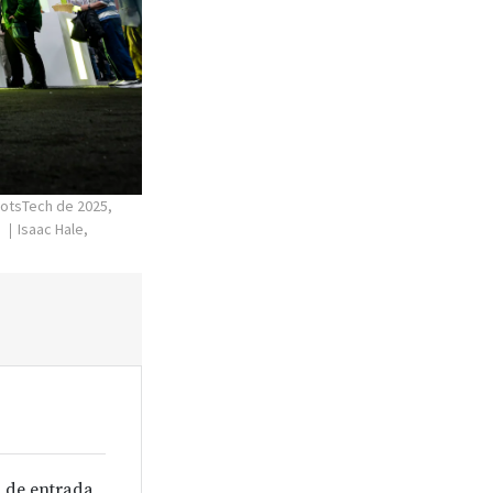
ootsTech de 2025,
.
Isaac Hale,
 de entrada