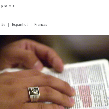
5 p.m. MDT
glês
|
Espanhol
|
Francês