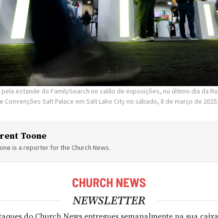
 pela estande do FamilySearch no salão de exposições, no último dia da R
de Convenções Salt Palace em Salt Lake City no sábado, 8 de março de 2025
rent Toone
one is a reporter for the Church News.
NEWSLETTER
taques do Church News entregues semanalmente na sua caixa