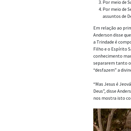
Por meio de S
Por meio de S
assuntos de D
Em relação ao prim
Anderson disse que
a Trindade é compos
Filho e o Espírito
conhecimento marav
separarem tanto os
“desfazem” a divin
“Mas Jesus é Jeová.
Deus”, disse Ander
nos mostra isto c