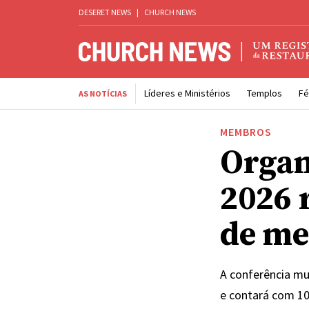
DESERET NEWS
|
CHURCH NEWS
Líderes e Ministérios
Templos
Fé
AS NOTÍCIAS
MEMBROS
Organ
2026 
de me
A conferência mu
e contará com 10