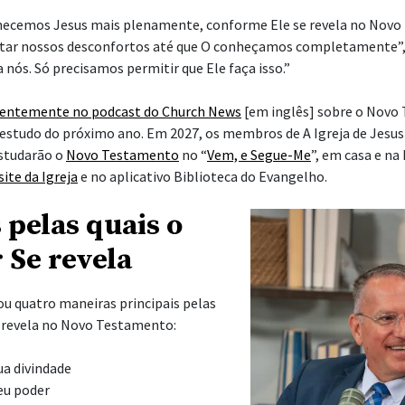
hecemos Jesus mais plenamente, conforme Ele se revela no Nov
tar nossos desconfortos até que O conheçamos completamente”, 
a nós. Só precisamos permitir que Ele faça isso.”
centemente no podcast do Church News
[em inglês] sobre o Novo
estudo do próximo ano. Em 2027, os membros de A Igreja de Jesus
estudarão o
Novo Testamento
no “
Vem, e Segue-Me
”, em casa e na
site da Igreja
e no aplicativo Biblioteca do Evangelho.
 pelas quais o
 Se revela
ou quatro maneiras principais pelas
e revela no Novo Testamento:
ua divindade
eu poder