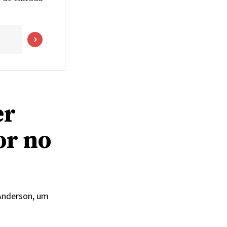
er
or no
Anderson, um