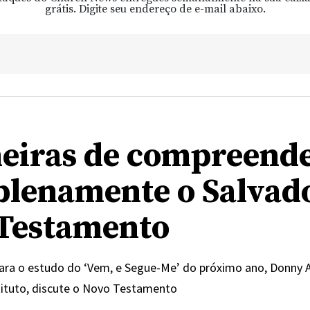
grátis. Digite seu endereço de e-mail abaixo.
eiras de compreend
plenamente o Salvad
Testamento
ara o estudo do ‘Vem, e Segue-Me’ do próximo ano, Donny 
tituto, discute o Novo Testamento