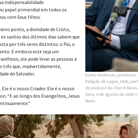
ua indispensabilidade
eu papel primordial em todos os
eus com Seus filhos.
eiro ponto, a divindade de Cristo,
 os santos dos últimos dias sabem que
ta por três seres distintos: o Pai, o
 Santo. E embora este seja um
ilhoso, ele pode levar as pessoas a
 três que, inadvertidamente,
dade do Salvador.
Donny Anderson, professor d
Religião de Logan, Utah, par
do podcast do Church News, 
 Ele é o nosso Criador. Ele é o nosso
feira, 4 de agosto de 2026.
|
son. “E ao longo dos Evangelhos, Jesus
News
ontinuamente.”