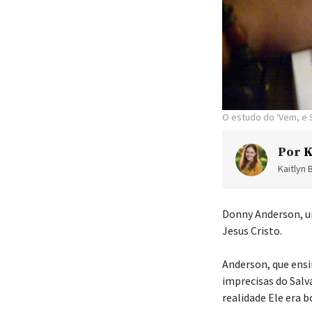
O estudo do ‘Vem, e
Por
K
Kaitlyn 
Donny Anderson, u
Jesus Cristo.
Anderson, que ens
imprecisas do Salv
realidade Ele era 