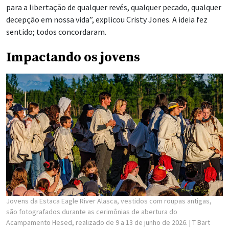
para a libertação de qualquer revés, qualquer pecado, qualquer
decepção em nossa vida”, explicou Cristy Jones. A ideia fez
sentido; todos concordaram.
Impactando os jovens
Jovens da Estaca Eagle River Alasca, vestidos com roupas antigas,
são fotografados durante as cerimônias de abertura do
Acampamento Hesed, realizado de 9 a 13 de junho de 2026.
| T Bart