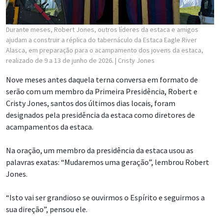
Durante meses, Robert Jones, outros líderes da estaca e amigos
ajudam a construir a réplica do tabernáculo da Estaca Eagle River
Alasca, em preparação para o acampamento dos jovens da estaca,
realizado de 9 a 13 de junho de 2026.
| Cristy Jones
Nove meses antes daquela terna conversa em formato de
serão com um membro da Primeira Presidência, Robert e
Cristy Jones, santos dos últimos dias locais, foram
designados pela presidência da estaca como diretores de
acampamentos da estaca.
Na oração, um membro da presidência da estaca usou as
palavras exatas: “Mudaremos uma geração”, lembrou Robert
Jones.
“Isto vai ser grandioso se ouvirmos o Espírito e seguirmos a
sua direção”, pensou ele.