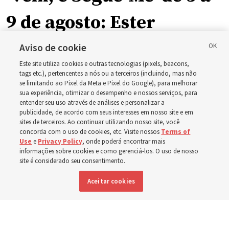
9 de agosto: Ester
Aviso de cookie
O guia de estudo desta semana inclui a história da
Este site utiliza cookies e outras tecnologias (pixels, beacons,
rainha Ester, que arriscou a própria vida para salvar seu
tags etc.), pertencentes a nós ou a terceiros (incluindo, mas não
povo
se limitando ao Pixel da Meta e Pixel do Google), para melhorar
sua experiência, otimizar o desempenho e nossos serviços, para
entender seu uso através de análises e personalizar a
2 agosto 2026, 1:00 p.m. MDT
Compartilhar
publicidade, de acordo com seus interesses em nosso site e em
sites de terceiros. Ao continuar utilizando nosso site, você
concorda com o uso de cookies, etc. Visite nossos
Terms of
Use
e
Privacy Policy
, onde poderá encontrar mais
informações sobre cookies e como gerenciá-los. O uso de nosso
Inglês
|
Espanhol
|
Francês
DISPONÍVEL EM:
site é considerado seu consentimento.
Aceitar cookies