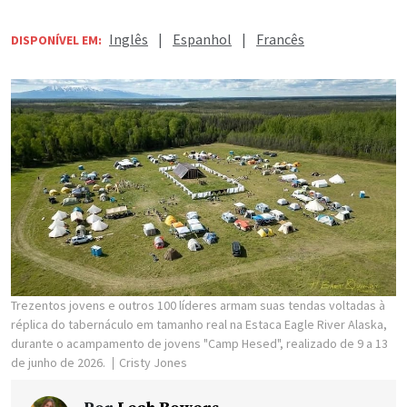
Inglês
|
Espanhol
|
Francês
DISPONÍVEL EM:
Trezentos jovens e outros 100 líderes armam suas tendas voltadas à
réplica do tabernáculo em tamanho real na Estaca Eagle River Alaska,
durante o acampamento de jovens "Camp Hesed", realizado de 9 a 13
de junho de 2026.
Cristy Jones