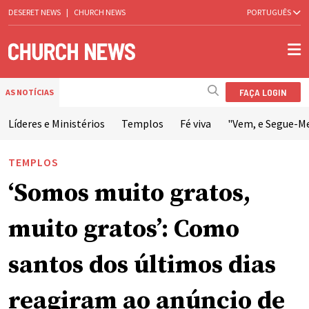
DESERET NEWS
|
CHURCH NEWS
PORTUGUÊS
FAÇA LOGIN
AS NOTÍCIAS
Líderes e Ministérios
Templos
Fé viva
"Vem, e Segue-M
TEMPLOS
‘Somos muito gratos,
muito gratos’: Como
santos dos últimos dias
reagiram ao anúncio de