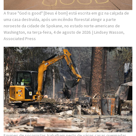
A frase "God is good" [Deus é bom] está escrita em giz na calçada de
uma casa destruída, após um incêndio florestal atingir a parte
noroeste da cidade de Spokane, no estado norte-americano de
Washington, na terça-feira, 4 de agosto de 2026.
| Lindsey Wasson,
Associated Press
Equipes de socorristas trabalham perto de várias casas queimadas,