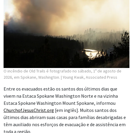
O incêndio de Old Trails é fotografado no sábado, 1º de agosto de
2026, em Spokane, Washington.
| Young Kwak, Associated Press
Entre os evacuados estão os santos dos últimos dias que
vivem na Estaca Spokane Washington Norte e na vizinha
Estaca Spokane Washington Mount Spokane, informou
ChurchofJesusChrist.org
[em inglês]. Muitos santos dos
últimos dias abriram suas casas para famílias desabrigadas e
têm auxiliado nos esforços de evacuação e de assistência em
toda a região.