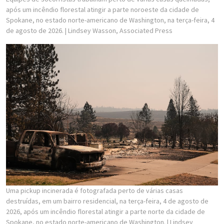
após um incêndio florestal atingir a parte noroeste da cidade de
Spokane, no estado norte-americano de Washington, na terça-feira, 4
de agosto de 2026.
| Lindsey Wasson, Associated Press
Uma pickup incinerada é fotografada perto de várias casas
destruídas, em um bairro residencial, na terça-feira, 4 de agosto de
2026, após um incêndio florestal atingir a parte norte da cidade de
Spokane, no estado norte-americano de Washington.
| Lindsey