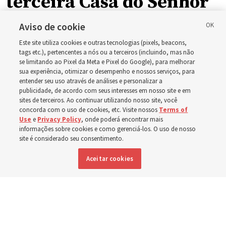
terceira Casa do Senhor
em Wyoming
Aviso de cookie
Este site utiliza cookies e outras tecnologias (pixels, beacons,
tags etc.), pertencentes a nós ou a terceiros (incluindo, mas não
A dedicação do Templo Cody Wyoming em outubro será
se limitando ao Pixel da Meta e Pixel do Google), para melhorar
a primeira realizada por Élder Clark G. Gilbert
sua experiência, otimizar o desempenho e nossos serviços, para
entender seu uso através de análises e personalizar a
publicidade, de acordo com seus interesses em nosso site e em
7 agosto 2026, 2:40 p.m. MDT
Compartilhar
sites de terceiros. Ao continuar utilizando nosso site, você
concorda com o uso de cookies, etc. Visite nossos
Terms of
Use
e
Privacy Policy
, onde poderá encontrar mais
informações sobre cookies e como gerenciá-los. O uso de nosso
site é considerado seu consentimento.
Inglês
|
Espanhol
DISPONÍVEL EM:
Aceitar cookies