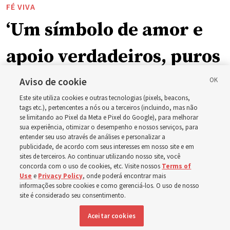
FÉ VIVA
‘Um símbolo de amor e
apoio verdadeiros, puros
e humanos’: Como a
Aviso de cookie
Este site utiliza cookies e outras tecnologias (pixels, beacons,
Igreja está apoiando
tags etc.), pertencentes a nós ou a terceiros (incluindo, mas não
se limitando ao Pixel da Meta e Pixel do Google), para melhorar
sua experiência, otimizar o desempenho e nossos serviços, para
crianças, bebês e mães
entender seu uso através de análises e personalizar a
publicidade, de acordo com seus interesses em nosso site e em
sites de terceiros. Ao continuar utilizando nosso site, você
em toda a Ásia
concorda com o uso de cookies, etc. Visite nossos
Terms of
Use
e
Privacy Policy
, onde poderá encontrar mais
informações sobre cookies e como gerenciá-los. O uso de nosso
Nos últimos meses, a Igreja doou equipamentos, fundos
site é considerado seu consentimento.
e um novo edifício para melhorar o atendimento
Aceitar cookies
materno-infantil, da Mongólia à Tailândia