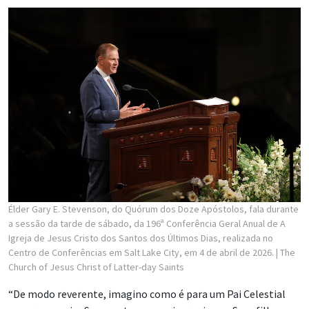
Élder Gary E. Stevenson, do Quórum dos Doze Apóstolos, fala durante
a sessão da tarde de sábado, da 196ª Conferência Geral Anual de A
Igreja de Jesus Cristo dos Santos dos Últimos Dias, realizada no
Centro de Conferências em Salt Lake City, em 4 de abril de 2026.
| The
Church of Jesus Christ of Latter-day Saints
“De modo reverente, imagino como é para um Pai Celestial