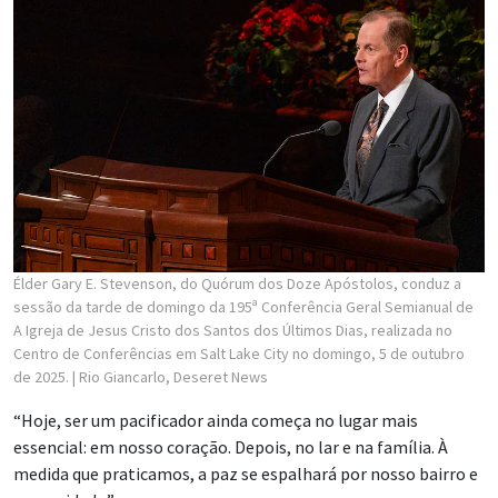
Élder Gary E. Stevenson, do Quórum dos Doze Apóstolos, conduz a
sessão da tarde de domingo da 195ª Conferência Geral Semianual de
A Igreja de Jesus Cristo dos Santos dos Últimos Dias, realizada no
Centro de Conferências em Salt Lake City no domingo, 5 de outubro
de 2025.
| Rio Giancarlo, Deseret News
“Hoje, ser um pacificador ainda começa no lugar mais
essencial: em nosso coração. Depois, no lar e na família. À
medida que praticamos, a paz se espalhará por nosso bairro e