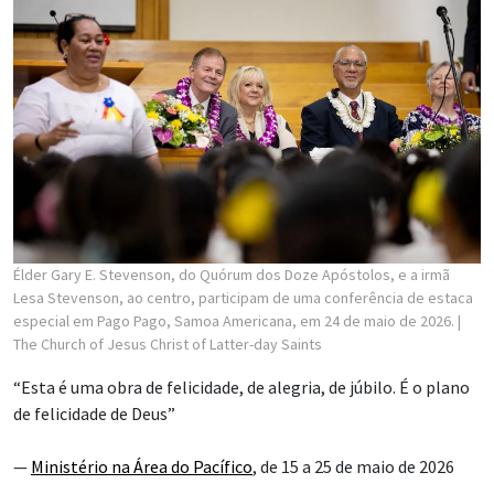
Élder Gary E. Stevenson, do Quórum dos Doze Apóstolos, e a irmã
Lesa Stevenson, ao centro, participam de uma conferência de estaca
especial em Pago Pago, Samoa Americana, em 24 de maio de 2026.
|
The Church of Jesus Christ of Latter-day Saints
“Esta é uma obra de felicidade, de alegria, de júbilo. É o plano
de felicidade de Deus”
—
Ministério na Área do Pacífico
, de 15 a 25 de maio de 2026