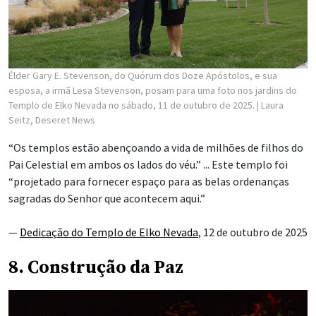
Élder Gary E. Stevenson, do Quórum dos Doze Apóstolos, e sua
esposa, a irmã Lesa Stevenson, posam para uma foto nos jardins do
Templo de Elko Nevada no sábado, 11 de outubro de 2025.
| Laura
Seitz, Deseret News
“Os templos estão abençoando a vida de milhões de filhos do
Pai Celestial em ambos os lados do véu.” ... Este templo foi
“projetado para fornecer espaço para as belas ordenanças
sagradas do Senhor que acontecem aqui.”
—
Dedicação do Templo de Elko Nevada
, 12 de outubro de 2025
8. Construção da Paz