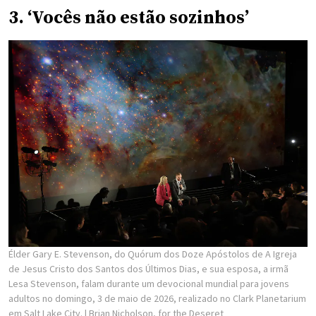
3. ‘Vocês não estão sozinhos’
Élder Gary E. Stevenson, do Quórum dos Doze Apóstolos de A Igreja
de Jesus Cristo dos Santos dos Últimos Dias, e sua esposa, a irmã
Lesa Stevenson, falam durante um devocional mundial para jovens
adultos no domingo, 3 de maio de 2026, realizado no Clark Planetarium
em Salt Lake City.
| Brian Nicholson, for the Deseret