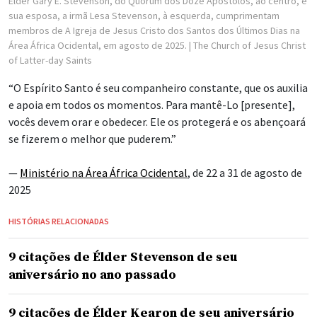
Élder Gary E. Stevenson, do Quórum dos Doze Apóstolos, ao centro, e
sua esposa, a irmã Lesa Stevenson, à esquerda, cumprimentam
membros de A Igreja de Jesus Cristo dos Santos dos Últimos Dias na
Área África Ocidental, em agosto de 2025.
| The Church of Jesus Christ
of Latter-day Saints
“O Espírito Santo é seu companheiro constante, que os auxilia
e apoia em todos os momentos. Para mantê-Lo [presente],
vocês devem orar e obedecer. Ele os protegerá e os abençoará
se fizerem o melhor que puderem.”
—
Ministério na Área África Ocidental
, de 22 a 31 de agosto de
2025
HISTÓRIAS RELACIONADAS
9 citações de Élder Stevenson de seu
aniversário no ano passado
9 citações de Élder Kearon de seu aniversário