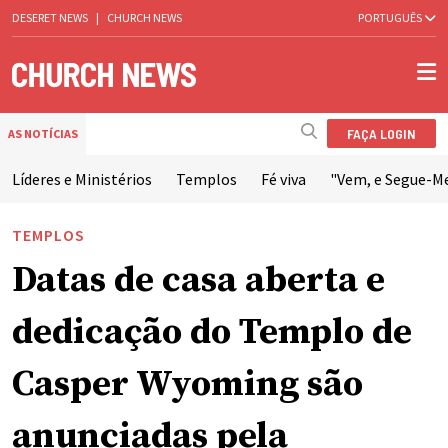
DESERET NEWS
|
CHURCH NEWS
PORTUGUÊS
FAÇA LOGIN
AS NOTÍCIAS
Líderes e Ministérios
Templos
Fé viva
"Vem, e Segue-M
TEMPLOS
Datas de casa aberta e
dedicação do Templo de
Casper Wyoming são
anunciadas pela