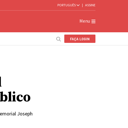
PORTUGUÊS
|
ASSINE
Menu
FAÇA LOGIN
l
blico
Memorial Joseph