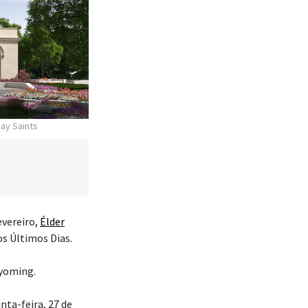
day Saints
vereiro,
Élder
os Últimos Dias.
Wyoming.
nta-feira, 27 de