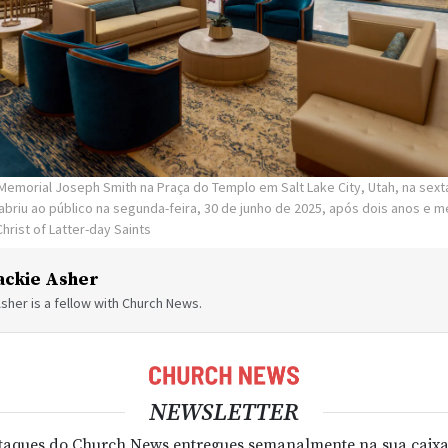
Memorial Joseph Smith na Praça do Templo em Salt Lake City, Utah, na sexta
eabriu ao público na segunda-feira, 30 de junho de 2025, após dois anos e 
hrist of Latter-day Saints
ackie Asher
sher is a fellow with Church News.
NEWSLETTER
taques do Church News entregues semanalmente na sua caixa