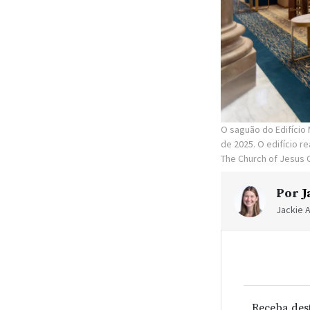
O saguão do Edifício 
de 2025. O edifício r
The Church of Jesus C
Por
J
Jackie A
Receba des