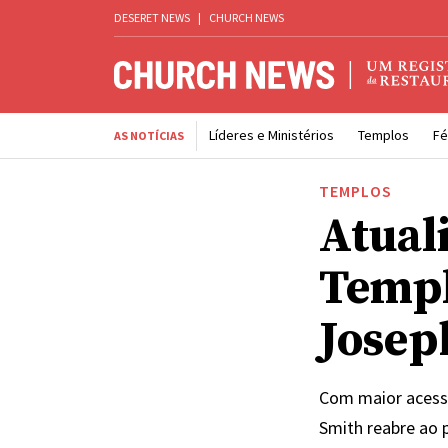
DESERET NEWS
|
CHURCH NEWS
Líderes e Ministérios
Templos
Fé
AS NOTÍCIAS
TEMPLOS
Atual
Templ
Josep
Com maior acessi
Smith reabre ao 