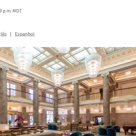
09 p.m. MDT
glês
|
Espanhol