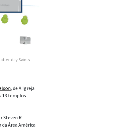
Latter-day Saints
elson
, de A Igreja
os 13 templos
r Steven R.
a da Área América