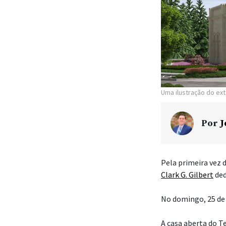
Uma ilustração do ex
Por
J
Pela primeira vez
Clark G. Gilbert
ded
No domingo, 25 de 
A casa aberta do T