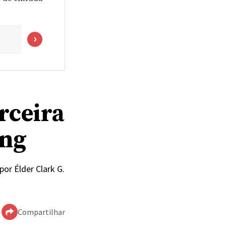
rceira
ing
or Élder Clark G.
Compartilhar