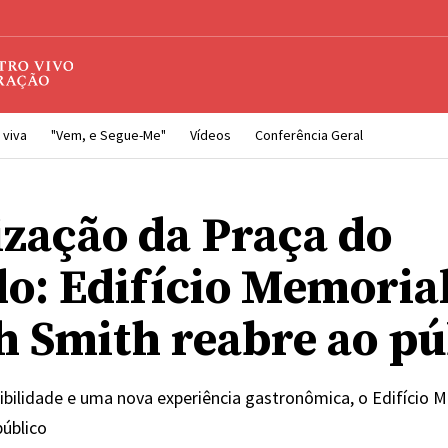
 viva
"Vem, e Segue-Me"
Vídeos
Conferência Geral
ização da Praça do
o: Edifício Memoria
h Smith reabre ao pú
bilidade e uma nova experiência gastronômica, o Edifício 
público