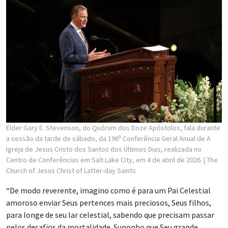
Élder Gary E. Stevenson, do Quórum dos Doze Apóstolos, fala durante
a sessão da tarde de sábado, da 196ª Conferência Geral Anual de A
Igreja de Jesus Cristo dos Santos dos Últimos Dias, realizada no
Centro de Conferências em Salt Lake City, em 4 de abril de 2026.
| The
Church of Jesus Christ of Latter-day Saints
“De modo reverente, imagino como é para um Pai Celestial
amoroso enviar Seus pertences mais preciosos, Seus filhos,
para longe de seu lar celestial, sabendo que precisam passar
pelos desafios da mortalidade. Suponho que Seu grande