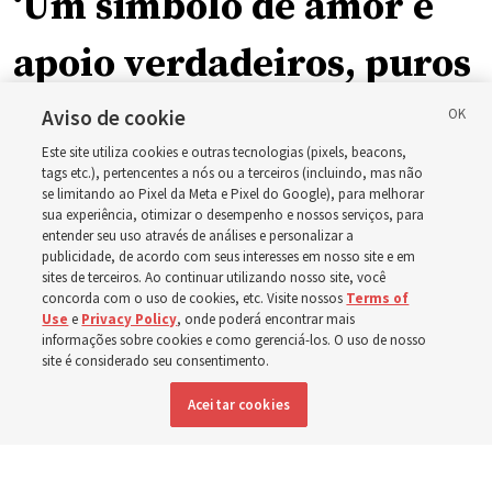
‘Um símbolo de amor e
apoio verdadeiros, puros
e humanos’: Como a
Aviso de cookie
Este site utiliza cookies e outras tecnologias (pixels, beacons,
Igreja está apoiando
tags etc.), pertencentes a nós ou a terceiros (incluindo, mas não
se limitando ao Pixel da Meta e Pixel do Google), para melhorar
sua experiência, otimizar o desempenho e nossos serviços, para
crianças, bebês e mães
entender seu uso através de análises e personalizar a
publicidade, de acordo com seus interesses em nosso site e em
em toda a Ásia
sites de terceiros. Ao continuar utilizando nosso site, você
concorda com o uso de cookies, etc. Visite nossos
Terms of
Use
e
Privacy Policy
, onde poderá encontrar mais
informações sobre cookies e como gerenciá-los. O uso de nosso
Nos últimos meses, a Igreja doou equipamentos, fundos
site é considerado seu consentimento.
e um novo edifício para melhorar o atendimento
Aceitar cookies
materno-infantil, da Mongólia à Tailândia
5 agosto 2026, 6:01 p.m. MDT
Compartilhar