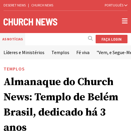
DESERET NEWS
|
CHURCH NEWS
PORTUGUÊS
FAÇA LOGIN
AS NOTÍCIAS
Líderes e Ministérios
Templos
Fé viva
"Vem, e Segue-M
TEMPLOS
Almanaque do Church
News: Templo de Belém
Brasil, dedicado há 3
anos