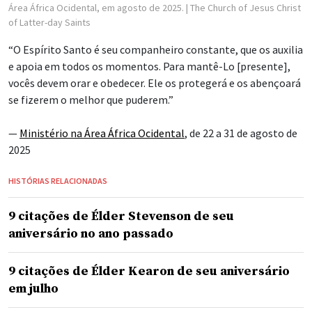
Área África Ocidental, em agosto de 2025.
| The Church of Jesus Christ
of Latter-day Saints
“O Espírito Santo é seu companheiro constante, que os auxilia
e apoia em todos os momentos. Para mantê-Lo [presente],
vocês devem orar e obedecer. Ele os protegerá e os abençoará
se fizerem o melhor que puderem.”
—
Ministério na Área África Ocidental
, de 22 a 31 de agosto de
2025
HISTÓRIAS RELACIONADAS
9 citações de Élder Stevenson de seu
aniversário no ano passado
9 citações de Élder Kearon de seu aniversário
em julho