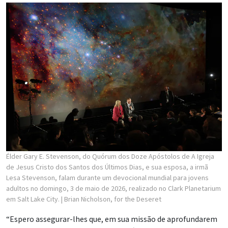
Élder Gary E. Stevenson, do Quórum dos Doze Apóstolos de A Igreja
de Jesus Cristo dos Santos dos Últimos Dias, e sua esposa, a irmã
Lesa Stevenson, falam durante um devocional mundial para jovens
adultos no domingo, 3 de maio de 2026, realizado no Clark Planetarium
em Salt Lake City.
| Brian Nicholson, for the Deseret
“Espero assegurar-lhes que, em sua missão de aprofundarem