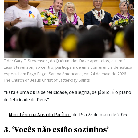
Élder Gary E. Stevenson, do Quórum dos Doze Apóstolos, e a irmã
Lesa Stevenson, ao centro, participam de uma conferência de estaca
especial em Pago Pago, Samoa Americana, em 24 de maio de 2026.
|
The Church of Jesus Christ of Latter-day Saints
“Esta é uma obra de felicidade, de alegria, de júbilo. É o plano
de felicidade de Deus”
—
Ministério na Área do Pacífico
, de 15 a 25 de maio de 2026
3. ‘Vocês não estão sozinhos’