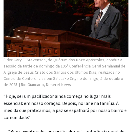
Élder Gary E. Stevenson, do Quórum dos Doze Apóstolos, conduz a
sessão da tarde de domingo da 195ª Conferência Geral Semianual de
A Igreja de Jesus Cristo dos Santos dos Últimos Dias, realizada no
Centro de Conferências em Salt Lake City no domingo, 5 de outubro
de 2025.
| Rio Giancarlo, Deseret News
“Hoje, ser um pacificador ainda começa no lugar mais
essencial: em nosso coração. Depois, no lar e na família. À
medida que praticamos, a paz se espalhará por nosso bairro e
comunidade.”
— “
Bem-aventurados os pacificadores
,” conferência geral de