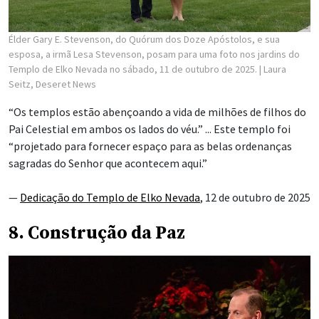
Élder Gary E. Stevenson, do Quórum dos Doze Apóstolos, e sua
esposa, a irmã Lesa Stevenson, posam para uma foto nos jardins do
Templo de Elko Nevada no sábado, 11 de outubro de 2025.
| Laura
Seitz, Deseret News
“Os templos estão abençoando a vida de milhões de filhos do
Pai Celestial em ambos os lados do véu.” ... Este templo foi
“projetado para fornecer espaço para as belas ordenanças
sagradas do Senhor que acontecem aqui.”
—
Dedicação do Templo de Elko Nevada
, 12 de outubro de 2025
8. Construção da Paz