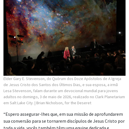
Élder Gary E. Stevenson, do Quórum dos Doze Apóstolos de A Igreja
de Jesus Cristo dos Santos dos Últimos Dias, e sua esposa, a irmã
Lesa Stevenson, falam durante um devocional mundial para jovens
adultos no domingo, 3 de maio de 2026, realizado no Clark Planetarium
em Salt Lake City.
| Brian Nicholson, for the Deseret
“Espero assegurar-lhes que, em sua missão de aprofundarem
sua conversão para se tornarem discípulos de Jesus Cristo por
toda a vida, vocês também têm uma equipe dedicada e