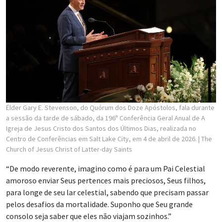
Élder Gary E. Stevenson, do Quórum dos Doze Apóstolos, fala durante
a sessão da tarde de sábado, da 196ª Conferência Geral Anual de A
Igreja de Jesus Cristo dos Santos dos Últimos Dias, realizada no
Centro de Conferências em Salt Lake City, em 4 de abril de 2026.
| The
Church of Jesus Christ of Latter-day Saints
“De modo reverente, imagino como é para um Pai Celestial
amoroso enviar Seus pertences mais preciosos, Seus filhos,
para longe de seu lar celestial, sabendo que precisam passar
pelos desafios da mortalidade. Suponho que Seu grande
consolo seja saber que eles não viajam sozinhos.”