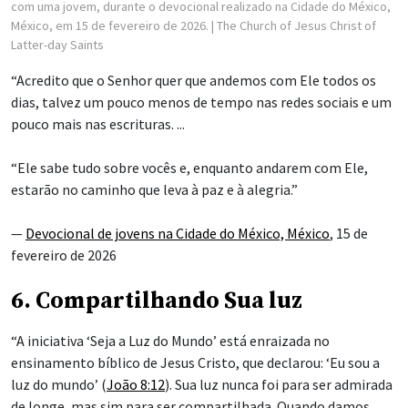
com uma jovem, durante o devocional realizado na Cidade do México,
México, em 15 de fevereiro de 2026.
| The Church of Jesus Christ of
Latter-day Saints
“Acredito que o Senhor quer que andemos com Ele todos os
dias, talvez um pouco menos de tempo nas redes sociais e um
pouco mais nas escrituras. ...
“Ele sabe tudo sobre vocês e, enquanto andarem com Ele,
estarão no caminho que leva à paz e à alegria.”
—
Devocional de jovens na Cidade do México, México
, 15 de
fevereiro de 2026
6. Compartilhando Sua luz
“A iniciativa ‘Seja a Luz do Mundo’ está enraizada no
ensinamento bíblico de Jesus Cristo, que declarou: ‘Eu sou a
luz do mundo’ (
João 8:12
). Sua luz nunca foi para ser admirada
de longe, mas sim para ser compartilhada. Quando damos,