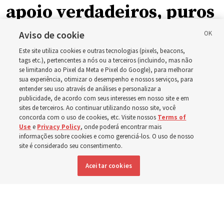
apoio verdadeiros, puros
e humanos’: Como a
Aviso de cookie
Este site utiliza cookies e outras tecnologias (pixels, beacons,
Igreja está apoiando
tags etc.), pertencentes a nós ou a terceiros (incluindo, mas não
se limitando ao Pixel da Meta e Pixel do Google), para melhorar
sua experiência, otimizar o desempenho e nossos serviços, para
crianças, bebês e mães
entender seu uso através de análises e personalizar a
publicidade, de acordo com seus interesses em nosso site e em
sites de terceiros. Ao continuar utilizando nosso site, você
em toda a Ásia
concorda com o uso de cookies, etc. Visite nossos
Terms of
Use
e
Privacy Policy
, onde poderá encontrar mais
informações sobre cookies e como gerenciá-los. O uso de nosso
Nos últimos meses, a Igreja doou equipamentos, fundos
site é considerado seu consentimento.
e um novo edifício para melhorar o atendimento
Aceitar cookies
materno-infantil, da Mongólia à Tailândia
5 agosto 2026, 6:01 p.m. MDT
Compartilhar