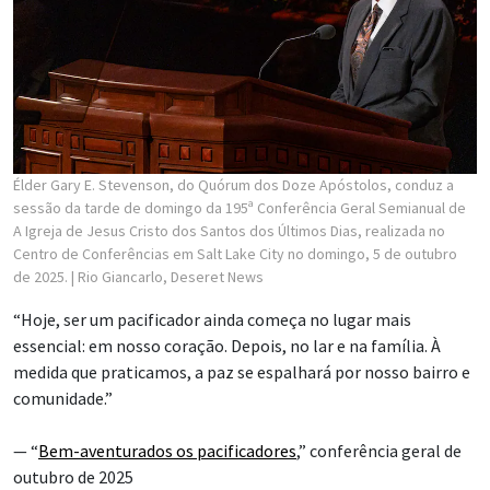
Élder Gary E. Stevenson, do Quórum dos Doze Apóstolos, conduz a
sessão da tarde de domingo da 195ª Conferência Geral Semianual de
A Igreja de Jesus Cristo dos Santos dos Últimos Dias, realizada no
Centro de Conferências em Salt Lake City no domingo, 5 de outubro
de 2025.
| Rio Giancarlo, Deseret News
“Hoje, ser um pacificador ainda começa no lugar mais
essencial: em nosso coração. Depois, no lar e na família. À
medida que praticamos, a paz se espalhará por nosso bairro e
comunidade.”
— “
Bem-aventurados os pacificadores
,” conferência geral de
outubro de 2025