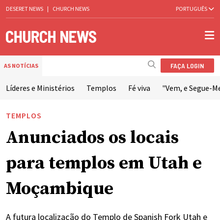
DESERET NEWS
|
CHURCH NEWS
PORTUGUÊS
FAÇA LOGIN
AS NOTÍCIAS
Líderes e Ministérios
Templos
Fé viva
"Vem, e Segue-M
TEMPLOS
Anunciados os locais
para templos em Utah e
Moçambique
A futura localização do Templo de Spanish Fork Utah e