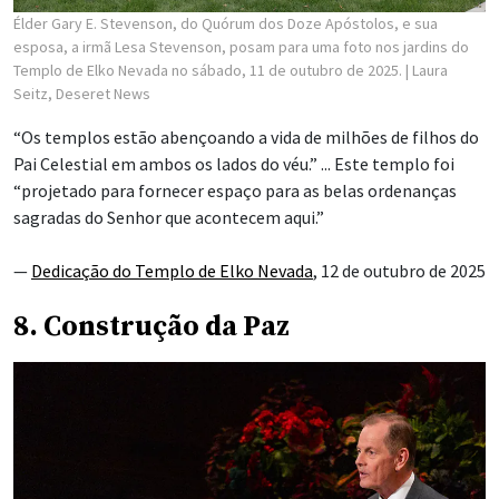
Élder Gary E. Stevenson, do Quórum dos Doze Apóstolos, e sua
esposa, a irmã Lesa Stevenson, posam para uma foto nos jardins do
Templo de Elko Nevada no sábado, 11 de outubro de 2025.
| Laura
Seitz, Deseret News
“Os templos estão abençoando a vida de milhões de filhos do
Pai Celestial em ambos os lados do véu.” ... Este templo foi
“projetado para fornecer espaço para as belas ordenanças
sagradas do Senhor que acontecem aqui.”
—
Dedicação do Templo de Elko Nevada
, 12 de outubro de 2025
8. Construção da Paz