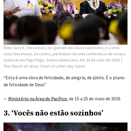
Élder Gary E. Stevenson, do Quórum dos Doze Apóstolos, e a irmã
Lesa Stevenson, ao centro, participam de uma conferência de estaca
especial em Pago Pago, Samoa Americana, em 24 de maio de 2026.
|
The Church of Jesus Christ of Latter-day Saints
“Esta é uma obra de felicidade, de alegria, de júbilo. É o plano
de felicidade de Deus”
—
Ministério na Área do Pacífico
, de 15 a 25 de maio de 2026
3. ‘Vocês não estão sozinhos’