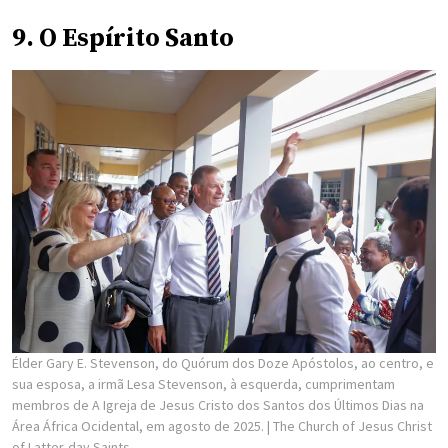
9. O Espírito Santo
Élder Gary E. Stevenson, do Quórum dos Doze Apóstolos, ao centro, e
sua esposa, a irmã Lesa Stevenson, à esquerda, cumprimentam
membros de A Igreja de Jesus Cristo dos Santos dos Últimos Dias na
Área África Ocidental, em agosto de 2025.
| The Church of Jesus Christ
of Latter-day Saints