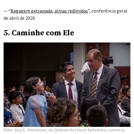
— “
Bagagem extraviada, almas redimidas
”, conferência geral
de abril de 2026
5. Caminhe com Ele
Élder Gary E. Stevenson, do Quórum dos Doze Apóstolos, conversa