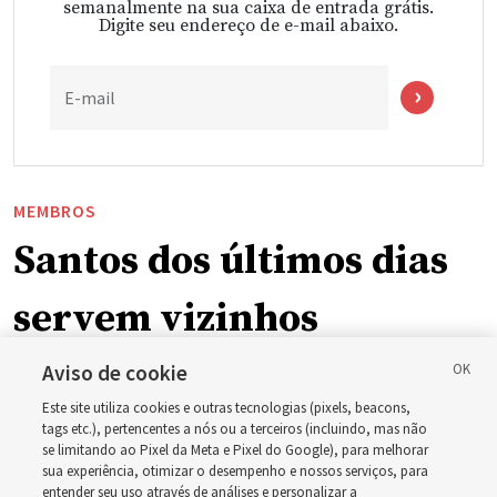
semanalmente na sua caixa de entrada grátis.
Digite seu endereço de e-mail abaixo.
E-mail
MEMBROS
Santos dos últimos dias
servem vizinhos
enquanto incêndios
Aviso de cookie
Este site utiliza cookies e outras tecnologias (pixels, beacons,
florestais forçam
tags etc.), pertencentes a nós ou a terceiros (incluindo, mas não
se limitando ao Pixel da Meta e Pixel do Google), para melhorar
sua experiência, otimizar o desempenho e nossos serviços, para
evacuações em massa
entender seu uso através de análises e personalizar a