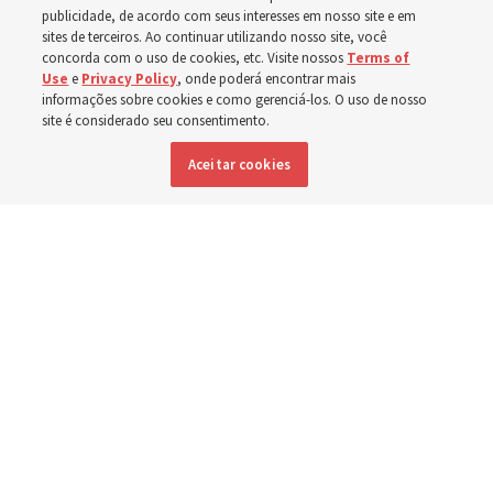
publicidade, de acordo com seus interesses em nosso site e em
sites de terceiros. Ao continuar utilizando nosso site, você
em Spokane,
concorda com o uso de cookies, etc. Visite nossos
Terms of
Use
e
Privacy Policy
, onde poderá encontrar mais
Washington
informações sobre cookies e como gerenciá-los. O uso de nosso
site é considerado seu consentimento.
Aceitar cookies
Membros da Igreja estão entre os evacuados; capelas
são abertas para oferecerem abrigo
3 agosto 2026, 6:16 p.m. MDT
Compartilhar
Inglês
|
Espanhol
|
Francês
DISPONÍVEL EM: