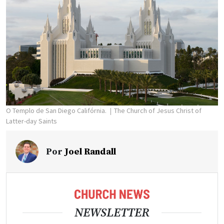
O Templo de San Diego Califórnia.
The Church of Jesus Christ of
Latter-day Saints
Por
Joel Randall
NEWSLETTER