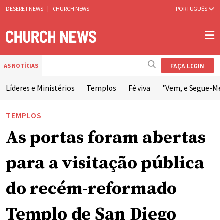
DESERET NEWS
|
CHURCH NEWS
PORTUGUÊS
FAÇA LOGIN
AS NOTÍCIAS
Líderes e Ministérios
Templos
Fé viva
"Vem, e Segue-M
TEMPLOS
As portas foram abertas
para a visitação pública
do recém-reformado
Templo de San Diego