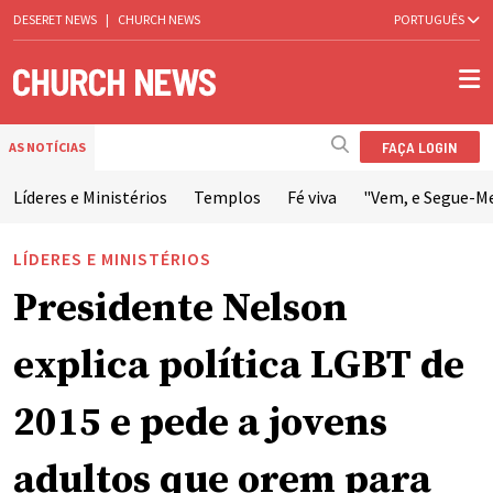
DESERET NEWS
|
CHURCH NEWS
PORTUGUÊS
FAÇA LOGIN
AS NOTÍCIAS
Líderes e Ministérios
Templos
Fé viva
"Vem, e Segue-M
LÍDERES E MINISTÉRIOS
Presidente Nelson
explica política LGBT de
2015 e pede a jovens
adultos que orem para