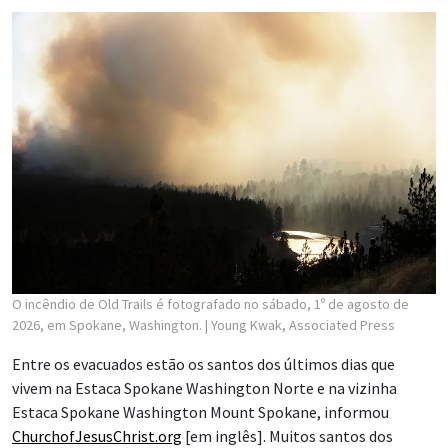
O incêndio de Old Trails é fotografado no sábado, 1º de agosto de
2026, em Spokane, Washington.
| Young Kwak, Associated Press
Entre os evacuados estão os santos dos últimos dias que
vivem na Estaca Spokane Washington Norte e na vizinha
Estaca Spokane Washington Mount Spokane, informou
ChurchofJesusChrist.org
[em inglês]. Muitos santos dos