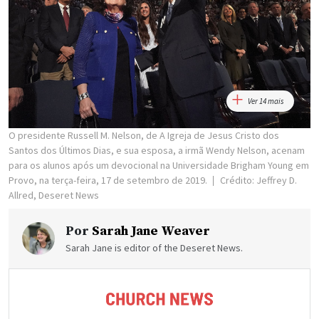
Ver 14 mais
O presidente Russell M. Nelson, de A Igreja de Jesus Cristo dos
Santos dos Últimos Dias, e sua esposa, a irmã Wendy Nelson, acenam
para os alunos após um devocional na Universidade Brigham Young em
Provo, na terça-feira, 17 de setembro de 2019.
Crédito: Jeffrey D.
Allred, Deseret News
Por
Sarah Jane Weaver
Sarah Jane is editor of the Deseret News.