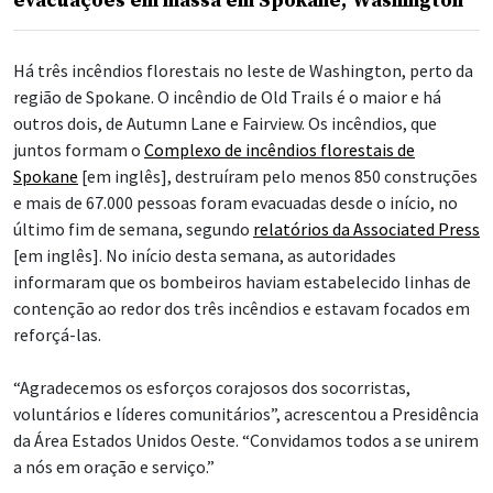
evacuações em massa em Spokane, Washington
Há três incêndios florestais no leste de Washington, perto da
região de Spokane. O incêndio de Old Trails é o maior e há
outros dois, de Autumn Lane e Fairview. Os incêndios, que
juntos formam o
Complexo de incêndios florestais de
Spokane
[em inglês], destruíram pelo menos 850 construções
e mais de 67.000 pessoas foram evacuadas desde o início, no
último fim de semana, segundo
relatórios da Associated Press
[em inglês]. No início desta semana, as autoridades
informaram que os bombeiros haviam estabelecido linhas de
contenção ao redor dos três incêndios e estavam focados em
reforçá-las.
“Agradecemos os esforços corajosos dos socorristas,
voluntários e líderes comunitários”, acrescentou a Presidência
da Área Estados Unidos Oeste. “Convidamos todos a se unirem
a nós em oração e serviço.”