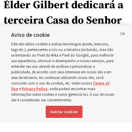
Élder Gilbert dedicará a
terceira Casa do Senhor
em Wyoming
Aviso de cookie
Este site utiliza cookies e outras tecnologias (pixels, beacons,
tags etc.), pertencentes a nós ou a terceiros (incluindo, mas não
A dedicação do Templo Cody Wyoming em outubro será
se limitando ao Pixel da Meta e Pixel do Google), para melhorar
a primeira realizada por Élder Clark G. Gilbert
sua experiência, otimizar o desempenho e nossos serviços, para
entender seu uso através de análises e personalizar a
publicidade, de acordo com seus interesses em nosso site e em
7 agosto 2026, 2:40 p.m. MDT
Compartilhar
sites de terceiros. Ao continuar utilizando nosso site, você
concorda com o uso de cookies, etc. Visite nossos
Terms of
Use
e
Privacy Policy
, onde poderá encontrar mais
informações sobre cookies e como gerenciá-los. O uso de nosso
site é considerado seu consentimento.
Inglês
|
Espanhol
DISPONÍVEL EM:
Aceitar cookies