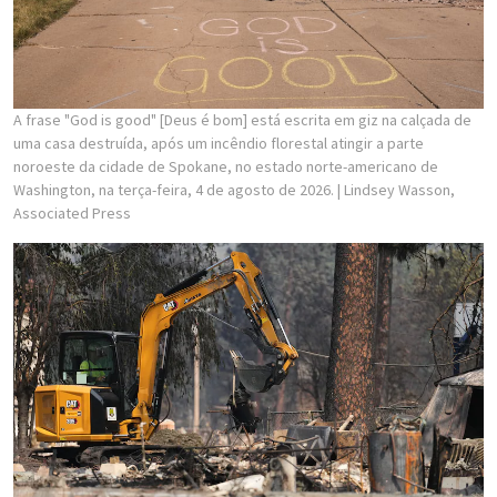
A frase "God is good" [Deus é bom] está escrita em giz na calçada de
uma casa destruída, após um incêndio florestal atingir a parte
noroeste da cidade de Spokane, no estado norte-americano de
Washington, na terça-feira, 4 de agosto de 2026.
| Lindsey Wasson,
Associated Press