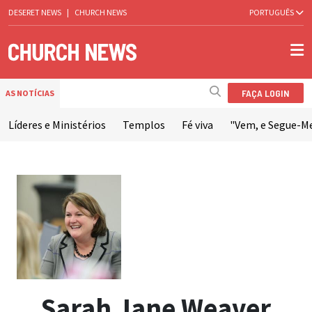
DESERET NEWS
|
CHURCH NEWS
PORTUGUÊS
FAÇA LOGIN
AS NOTÍCIAS
Líderes e Ministérios
Templos
Fé viva
"Vem, e Segue-M
Sarah Jane Weaver