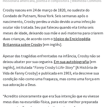
missionária americana, poetisa e compositora.
| Wikimedia Commons
Crosby nasceu em 24 de março de 1820, no sudeste do
Condado de Putnam, Nova York. Seis semanas após o
nascimento, Crosby perdeu a visão devido a uma infecção
ocular não tratada. Seu pai faleceu quando ela tinha seis
meses de idade, deixando sua mãe e avó materna para criarem
duas crianças, de acordo com o
tópico da Enciclopédia
Britannica sobre Crosby
[em inglês].
Apesar das tragédias enfrentadas na infância, Crosby não se
deixou abater por sua cegueira.
Em sua autobiografia
[em
inglês], intitulada “
Fanny Crosby’s Life-Story
” [A História de
Vida de Fanny Crosby] e publicada em 1903, ela descreve sua
condição não como uma fraqueza, mas como uma força em
sua adoração a Deus.
“Acredito sinceramente que era Sua intenção que eu vivesse
meus dias na escuridão física, para estar melhor preparada