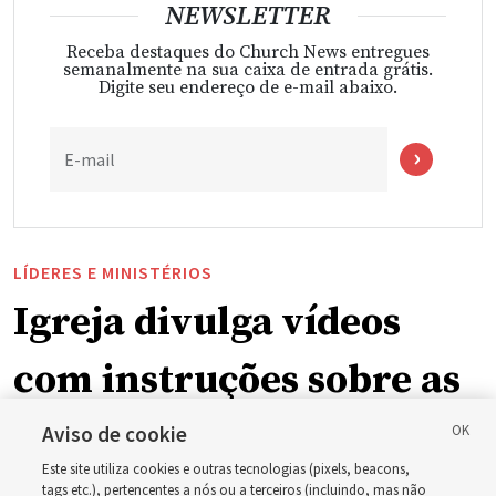
NEWSLETTER
Receba destaques do Church News entregues
semanalmente na sua caixa de entrada grátis.
Digite seu endereço de e-mail abaixo.
E-mail
LÍDERES E MINISTÉRIOS
Igreja divulga vídeos
com instruções sobre as
mudanças na
Aviso de cookie
Este site utiliza cookies e outras tecnologias (pixels, beacons,
programação dominical
tags etc.), pertencentes a nós ou a terceiros (incluindo, mas não