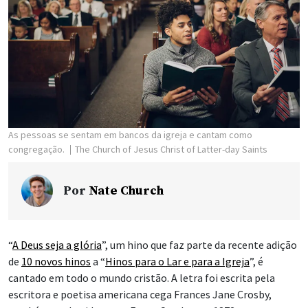
As pessoas se sentam em bancos da igreja e cantam como
congregação.
The Church of Jesus Christ of Latter-day Saints
Por
Nate Church
“
A Deus seja a glória
”, um hino que faz parte da recente adição
de
10 novos hinos
a “
Hinos para o Lar e para a Igreja
”, é
cantado em todo o mundo cristão. A letra foi escrita pela
escritora e poetisa americana cega Frances Jane Crosby,