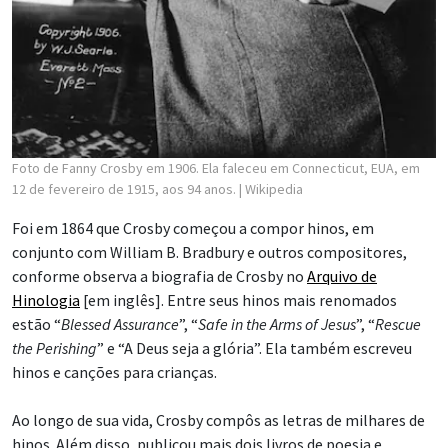
Foto de Fanny Crosby em 1906. Ela faleceu em Connecticut, EUA, em
12 de fevereiro de 1915, aos 94 anos.
| Wikipedia
Foi em 1864 que Crosby começou a compor hinos, em
conjunto com William B. Bradbury e outros compositores,
conforme observa a biografia de Crosby no
Arquivo de
Hinologia
[em inglês]. Entre seus hinos mais renomados
estão “
Blessed Assurance
”, “
Safe in the Arms of Jesus
”, “
Rescue
the Perishing
” e “A Deus seja a glória”. Ela também escreveu
hinos e canções para crianças.
Ao longo de sua vida, Crosby compôs as letras de milhares de
hinos. Além disso, publicou mais dois livros de poesia e