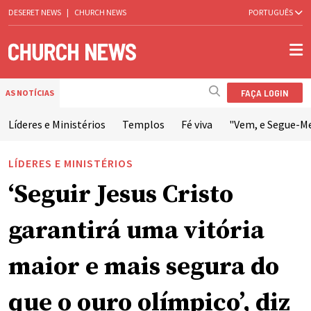
DESERET NEWS
|
CHURCH NEWS
PORTUGUÊS
FAÇA LOGIN
AS NOTÍCIAS
Líderes e Ministérios
Templos
Fé viva
"Vem, e Segue-M
LÍDERES E MINISTÉRIOS
‘Seguir Jesus Cristo
garantirá uma vitória
maior e mais segura do
que o ouro olímpico’, diz