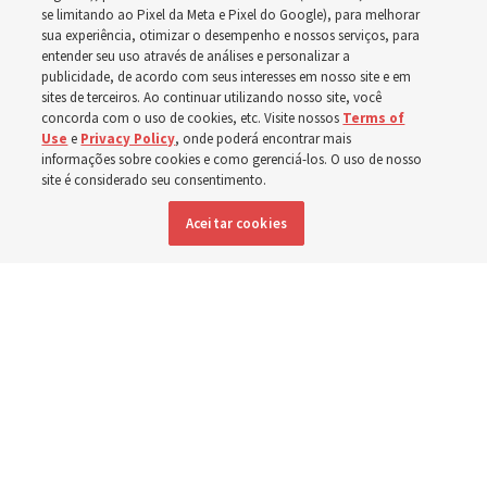
se limitando ao Pixel da Meta e Pixel do Google), para melhorar
sua experiência, otimizar o desempenho e nossos serviços, para
em setembro
entender seu uso através de análises e personalizar a
publicidade, de acordo com seus interesses em nosso site e em
sites de terceiros. Ao continuar utilizando nosso site, você
Preparem-se para se reunirem nos dias 30 de agosto e 6
concorda com o uso de cookies, etc. Visite nossos
Terms of
Use
e
Privacy Policy
, onde poderá encontrar mais
de setembro para discutirem a implementação do novo
informações sobre cookies e como gerenciá-los. O uso de nosso
site é considerado seu consentimento.
formato
Aceitar cookies
3 agosto 2026, 12:25 p.m. MDT
Compartilhar
Inglês
|
Espanhol
|
Francês
DISPONÍVEL EM: