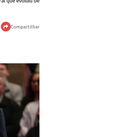
al que evoluiu de
Compartilhar