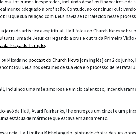
do muitos rumos inesperados, incluindo desafios financeiros e de s
realmente adequado à profissão. Contudo, ao continuar cultivando
cobriu que sua relação com Deus havia se fortalecido nesse process
a jornada artística e espiritual, Hall falou ao Church News sobre 
culturas
, uma de Jesus carregando a cruz e outra da Primeira Visão
vada Praça do Templo
.
 publicada no
podcast do Church News
[em inglês] em 2 de junho, 
encontrou Deus nos detalhes de sua vida e o processo de retratar 
all, incluindo uma mãe amorosa e um tio talentoso, incentivaram 
io-avô de Hall, Avard Fairbanks, lhe entregou um cinzel e um pince
ir uma estátua de mármore que estava em andamento.
lescência, Hall imitou Michelangelo, pintando cópias de suas obra