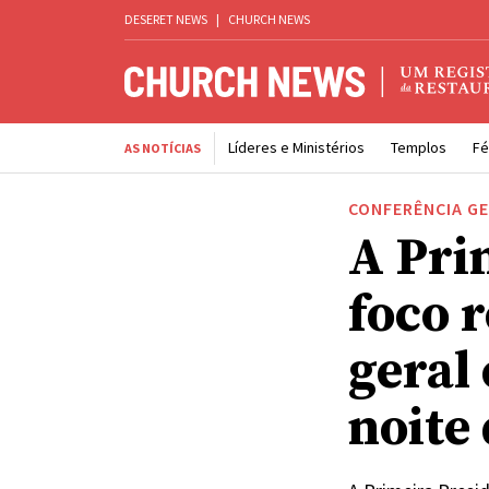
DESERET NEWS
|
CHURCH NEWS
Líderes e Ministérios
Templos
Fé
AS NOTÍCIAS
CONFERÊNCIA G
A Pri
foco 
geral
noite