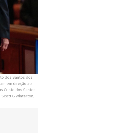
isto dos Santos dos
nham em direção ao
us Cristo dos Santos
Scott G Winterton,