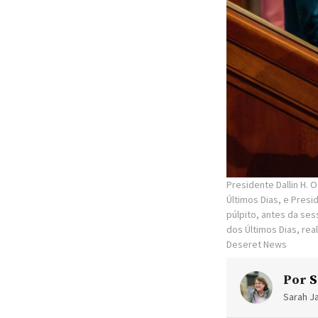
Presidente Dallin H. 
Últimos Dias, e Pres
púlpito, antes da ses
dos Últimos Dias, rea
Deseret News
Por
S
Sarah Ja