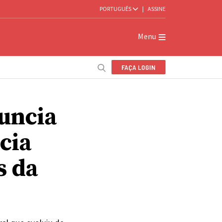
PORTUGUÊS
|
ASSINE
Menu
FAÇA LOGIN
uncia
cia
s da