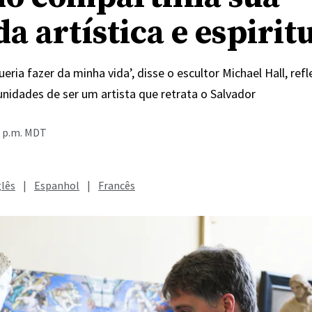
a artística e espirit
ueria fazer da minha vida’, disse o escultor Michael Hall, ref
unidades de ser um artista que retrata o Salvador
4 p.m. MDT
glês
|
Espanhol
|
Francês