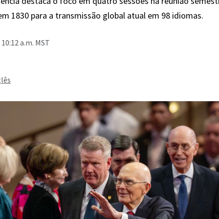
dência destaca o foco em quatro sessões na reunião semestr
 em 1830 para a transmissão global atual em 98 idiomas.
 10:12 a.m. MST
glês