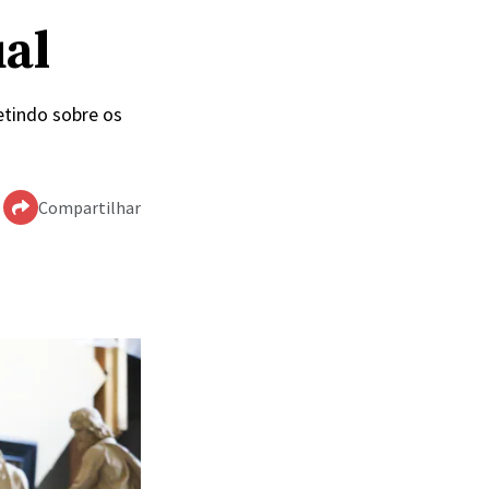
ual
letindo sobre os
Compartilhar