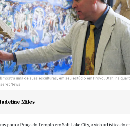
ll mostra uma de suas esculturas, em seu estúdio em Provo, Utah, na quart
Deseret News
adeline Miles
uras para a Praça do Templo em Salt Lake City, a vida artística do 