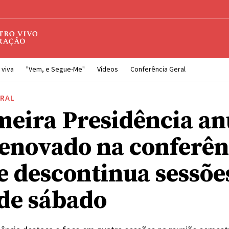
 viva
"Vem, e Segue-Me"
Vídeos
Conferência Geral
ERAL
meira Presidência an
renovado na conferên
 e descontinua sessõe
 de sábado