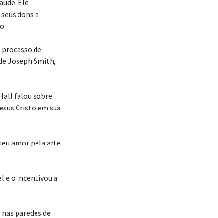
aúde. Ele
 seus dons e
o.
o processo de
 de Joseph Smith,
Hall falou sobre
Jesus Cristo em sua
seu amor pela arte
l e o incentivou a
s nas paredes de