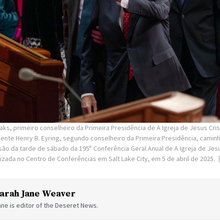
Oaks, primeiro conselheiro da Primeira Presidência de A Igreja de Jesus Cr
idente Henry B. Eyring, segundo conselheiro da Primeira Presidência, cami
são da tarde de sábado da 195ª Conferência Geral Anual de A Igreja de Jes
lizada no Centro de Conferências em Salt Lake City, em 5 de abril de 2025.
arah Jane Weaver
ne is editor of the Deseret News.