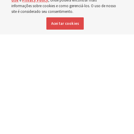
Use
e
Privacy Policy
, onde poderá encontrar mais
Washington
informações sobre cookies e como gerenciá-los. O uso de nosso
site é considerado seu consentimento.
Aceitar cookies
Membros da Igreja estão entre os evacuados; capelas
são abertas para oferecerem abrigo
3 agosto 2026, 6:16 p.m. MDT
Compartilhar
Inglês
|
Espanhol
|
Francês
DISPONÍVEL EM: