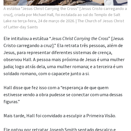
A estátua "Jesus Christ Carrying the Cross" [Jesus Cristo carregando a
cruz], criada por Michael Hall, foi instalada ao sul do Templo de Salt
Lake na terça-feira, 24 de março de 2026.
| The Church of Jesus Christ
of Latter-day Saints
Ele intitulou a estátua “
Jesus Christ Carrying the Cross
” [Jesus
Cristo carregando a cruz].” Ela retrata três pessoas, além de
Jesus, para representar diferentes sistemas de crença,
observou Hall. A pessoa mais próxima de Jesus é uma mulher
judia; logo atrás dela, uma mulher romana; e a terceira é um
soldado romano, com o capacete junto a si.
Hall disse que fez isso com a “esperança de que quem
estivesse vendo a obra pudesse se conectar com uma dessas
figuras.”
Mais tarde, Hall foi convidado a esculpir a Primeira Visão.
Ele optou por retratar Joseph Smith sentado descalço e