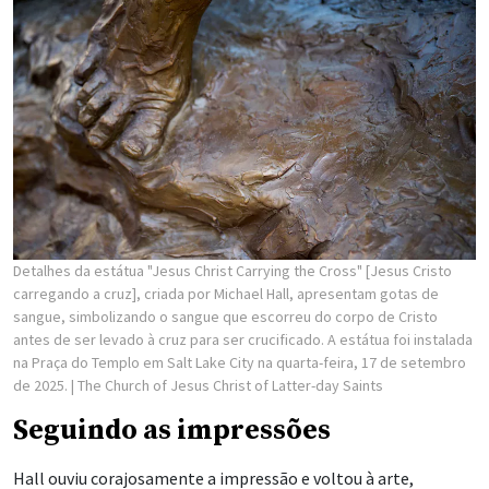
Detalhes da estátua "Jesus Christ Carrying the Cross" [Jesus Cristo
carregando a cruz], criada por Michael Hall, apresentam gotas de
sangue, simbolizando o sangue que escorreu do corpo de Cristo
antes de ser levado à cruz para ser crucificado. A estátua foi instalada
na Praça do Templo em Salt Lake City na quarta-feira, 17 de setembro
de 2025.
| The Church of Jesus Christ of Latter-day Saints
Seguindo as impressões
Hall ouviu corajosamente a impressão e voltou à arte,