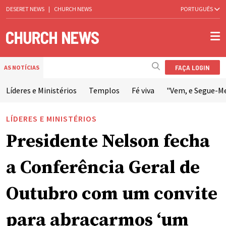
DESERET NEWS
|
CHURCH NEWS
PORTUGUÊS
FAÇA LOGIN
AS NOTÍCIAS
Líderes e Ministérios
Templos
Fé viva
"Vem, e Segue-M
LÍDERES E MINISTÉRIOS
Presidente Nelson fecha
a Conferência Geral de
Outubro com um convite
para abraçarmos ‘um