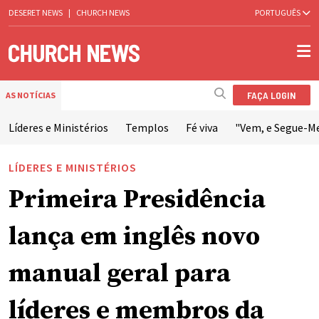
DESERET NEWS
|
CHURCH NEWS
PORTUGUÊS
FAÇA LOGIN
AS NOTÍCIAS
Líderes e Ministérios
Templos
Fé viva
"Vem, e Segue-M
LÍDERES E MINISTÉRIOS
Primeira Presidência
lança em inglês novo
manual geral para
líderes e membros da