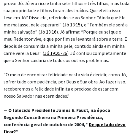
provar Jó. Jó era rico e tinha sete filhos e três filhas, mas toda
sua propriedade e filhos foram destruídos. Que efeito isso
teve em Jó? Disse ele, referindo-se ao Senhor: “Ainda que Ele
me matasse, nele esperarei” (
Jó 13:15
), e “Também ele será a
minha salvação” (
Jó 13:16
). Jó afirma: “Porque eu sei que o
meu Redentor vive, e que por fim se levantará sobre a terra. E
depois de consumida a minha pele, contudo ainda em minha
carne verei a Deus” (
Jó 19:25-26
). Jó confiou completamente
que o Senhor cuidaria de todos os outros problemas.
“O meio de encontrar felicidade nesta vida é decidir, como Jó,
sofrer tudo com paciência, por Deus e Sua obra. Ao fazer isso,
receberemos a felicidade infinita e preciosa de estar com
nosso Salvador nas eternidades.”
— O falecido Presidente James E. Faust, na época
Segundo Conselheiro na Primeira Presidência,
conferência geral de outubro de 2004, “
De que lado devo
ficar?
”