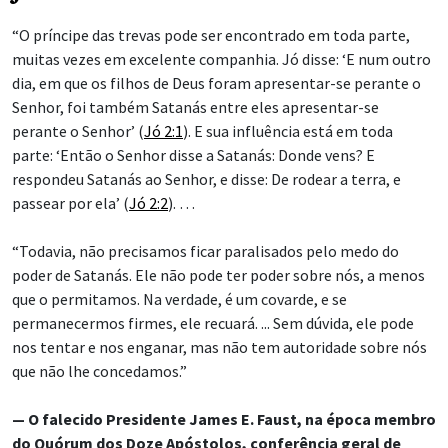
“O príncipe das trevas pode ser encontrado em toda parte,
muitas vezes em excelente companhia. Jó disse: ‘E num outro
dia, em que os filhos de Deus foram apresentar-se perante o
Senhor, foi também Satanás entre eles apresentar-se
perante o Senhor’ (
Jó 2:1
). E sua influência está em toda
parte: ‘Então o Senhor disse a Satanás: Donde vens? E
respondeu Satanás ao Senhor, e disse: De rodear a terra, e
passear por ela’ (
Jó 2:2
). …
“Todavia, não precisamos ficar paralisados pelo medo do
poder de Satanás. Ele não pode ter poder sobre nós, a menos
que o permitamos. Na verdade, é um covarde, e se
permanecermos firmes, ele recuará. ... Sem dúvida, ele pode
nos tentar e nos enganar, mas não tem autoridade sobre nós
que não lhe concedamos.”
— O falecido Presidente James E. Faust, na época membro
do Quórum dos Doze Apóstolos, conferência geral de