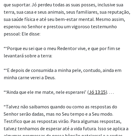
que suportar. Jó perdeu todas as suas posses, inclusive sua
terra, sua casa e seus animais, seus familiares, sua reputação,
sua saúde física e até seu bem-estar mental. Mesmo assim,
esperou no Senhor e prestou um vigoroso testemunho
pessoal: Ele disse:
“‘Porque eu sei que o meu Redentor vive, e que por fim se
levantará sobre a terra:
“‘E depois de consumida a minha pele, contudo, ainda em
minha carne verei a Deus.
“‘Ainda que ele me mate, nele esperarei’ (
Jó 13:15
). …
“Talvez não saibamos quando ou como as respostas do
Senhor serão dadas, mas no Seu tempo e a Seu modo.
Testifico que as respostas virão. Para algumas respostas,
talvez tenhamos de esperar até a vida futura. Isso se aplica a
algumas promessas de nossa bênção patriarcal e a certas