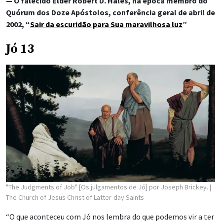
— O falecido Élder Robert D. Hales, na época membro do
Quórum dos Doze Apóstolos, conferência geral de abril de
2002, “
Sair da escuridão para Sua maravilhosa luz
”
Jó 13
"The Judgments of Job" [Os julgamentos de Jó] por Joseph Brickey.
|
The Church of Jesus Christ of Latter-day Saints
“O que aconteceu com Jó nos lembra do que podemos vir a ter