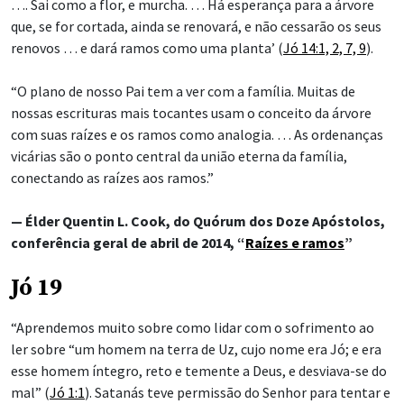
…. Sai como a flor, e murcha. … Há esperança para a árvore
que, se for cortada, ainda se renovará, e não cessarão os seus
renovos … e dará ramos como uma planta’ (
Jó 14:1, 2, 7, 9
).
“O plano de nosso Pai tem a ver com a família. Muitas de
nossas escrituras mais tocantes usam o conceito da árvore
com suas raízes e os ramos como analogia. … As ordenanças
vicárias são o ponto central da união eterna da família,
conectando as raízes aos ramos.”
— Élder Quentin L. Cook, do Quórum dos Doze Apóstolos,
conferência geral de abril de 2014, “
Raízes e ramos
”
Jó 19
“Aprendemos muito sobre como lidar com o sofrimento ao
ler sobre “um homem na terra de Uz, cujo nome era Jó; e era
esse homem íntegro, reto e temente a Deus, e desviava-se do
mal” (
Jó 1:1
). Satanás teve permissão do Senhor para tentar e