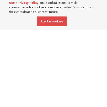
Use
e
Privacy Policy
, onde poderá encontrar mais
adiaram sua atividade anual para servirem em
informações sobre cookies e como gerenciá-los. O uso de nosso
site é considerado seu consentimento.
comunidades atingidas por incêndios florestais
Aceitar cookies
9 agosto 2026, 4:32 p.m. MDT
Compartilhar
Inglês
DISPONÍVEL EM: