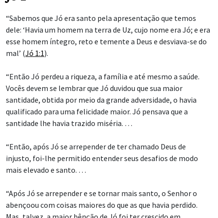
“Sabemos que Jó era santo pela apresentação que temos
dele: ‘Havia um homem na terra de Uz, cujo nome era Jó; e era
esse homem íntegro, reto e temente a Deus e desviava-se do
mal’ (
Jó 1:1
).
“Então Jó perdeu a riqueza, a família e até mesmo a saúde.
Vocês devem se lembrar que Jó duvidou que sua maior
santidade, obtida por meio da grande adversidade, o havia
qualificado para uma felicidade maior. Jó pensava que a
santidade lhe havia trazido miséria. …
“Então, após Jó se arrepender de ter chamado Deus de
injusto, foi-lhe permitido entender seus desafios de modo
mais elevado e santo. …
“Após Jó se arrepender e se tornar mais santo, o Senhor o
abençoou com coisas maiores do que as que havia perdido.
Mas, talvez, a maior bênção de Jó foi ter crescido em