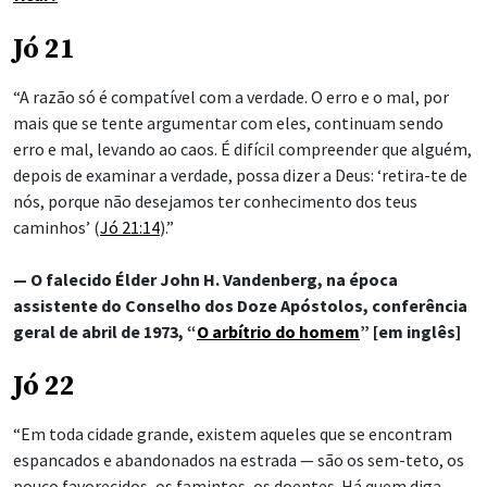
Jó 21
“A razão só é compatível com a verdade. O erro e o mal, por
mais que se tente argumentar com eles, continuam sendo
erro e mal, levando ao caos. É difícil compreender que alguém,
depois de examinar a verdade, possa dizer a Deus: ‘retira-te de
nós, porque não desejamos ter conhecimento dos teus
caminhos’ (
Jó 21:14
).”
— O falecido Élder John H. Vandenberg, na época
assistente do Conselho dos Doze Apóstolos, conferência
geral de abril de 1973, “
O arbítrio do homem
” [em inglês]
Jó 22
“Em toda cidade grande, existem aqueles que se encontram
espancados e abandonados na estrada — são os sem-teto, os
pouco favorecidos, os famintos, os doentes. Há quem diga