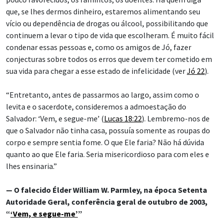
que, se lhes dermos dinheiro, estaremos alimentando seu
vício ou dependência de drogas ou álcool, possibilitando que
continuem a levar o tipo de vida que escolheram. É muito fácil
condenar essas pessoas e, como os amigos de Jó, fazer
conjecturas sobre todos os erros que devem ter cometido em
sua vida para chegar a esse estado de infelicidade (ver
Jó 22
).
“Entretanto, antes de passarmos ao largo, assim como o
levita e o sacerdote, consideremos a admoestação do
Salvador: ‘Vem, e segue-me’ (
Lucas 18:22
). Lembremo-nos de
que o Salvador não tinha casa, possuía somente as roupas do
corpo e sempre sentia fome. O que Ele faria? Não há dúvida
quanto ao que Ele faria. Seria misericordioso para com eles e
lhes ensinaria.”
— O falecido Élder William W. Parmley, na época Setenta
Autoridade Geral, conferência geral de outubro de 2003,
“
‘Vem, e segue-me’
”