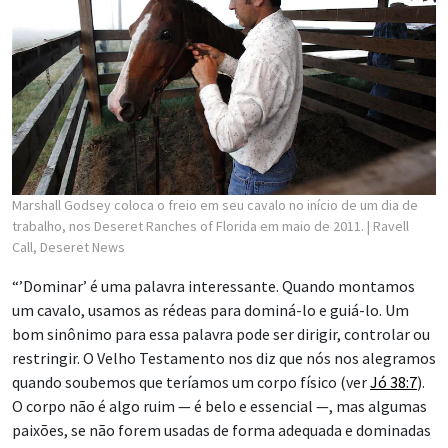
Marshall Godsey coloca o freio em seu cavalo no início de um dia de
trabalho, nos Deseret Ranches of Florida em maio de 2011.
| Ravell
Call, Deseret News
“’Dominar’ é uma palavra interessante. Quando montamos
um cavalo, usamos as rédeas para dominá-lo e guiá-lo. Um
bom sinônimo para essa palavra pode ser dirigir, controlar ou
restringir. O Velho Testamento nos diz que nós nos alegramos
quando soubemos que teríamos um corpo físico (ver
Jó 38:7
).
O corpo não é algo ruim — é belo e essencial —, mas algumas
paixões, se não forem usadas de forma adequada e dominadas