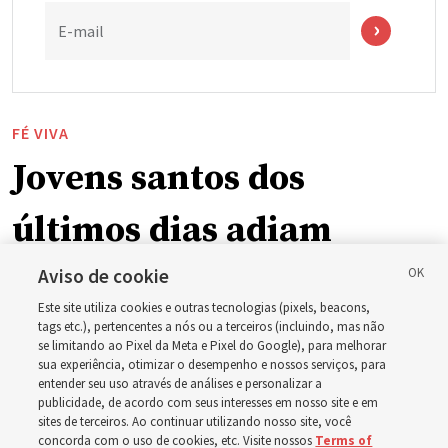
E-mail
FÉ VIVA
Jovens santos dos
últimos dias adiam
atividade anual após
Aviso de cookie
Este site utiliza cookies e outras tecnologias (pixels, beacons,
incêndios florestais em
tags etc.), pertencentes a nós ou a terceiros (incluindo, mas não
se limitando ao Pixel da Meta e Pixel do Google), para melhorar
sua experiência, otimizar o desempenho e nossos serviços, para
Spokane, Washington
entender seu uso através de análises e personalizar a
publicidade, de acordo com seus interesses em nosso site e em
sites de terceiros. Ao continuar utilizando nosso site, você
concorda com o uso de cookies, etc. Visite nossos
Terms of
Rapazes da Estaca Spokane Washington Mount Spokane