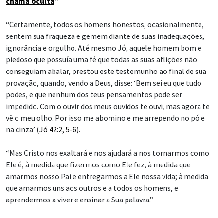
chama oculta
”
“Certamente, todos os homens honestos, ocasionalmente,
sentem sua fraqueza e gemem diante de suas inadequações,
ignorância e orgulho. Até mesmo Jó, aquele homem bom e
piedoso que possuía uma fé que todas as suas aflições não
conseguiam abalar, prestou este testemunho ao final de sua
provação, quando, vendo a Deus, disse: ‘Bem sei eu que tudo
podes, e que nenhum dos teus pensamentos pode ser
impedido. Com o ouvir dos meus ouvidos te ouvi, mas agora te
vê o meu olho. Por isso me abomino e me arrependo no pó e
na cinza’ (
Jó 42:2, 5-6
).
“Mas Cristo nos exaltará e nos ajudará a nos tornarmos como
Ele é, à medida que fizermos como Ele fez; à medida que
amarmos nosso Pai e entregarmos a Ele nossa vida; à medida
que amarmos uns aos outros e a todos os homens, e
aprendermos a viver e ensinar a Sua palavra.”