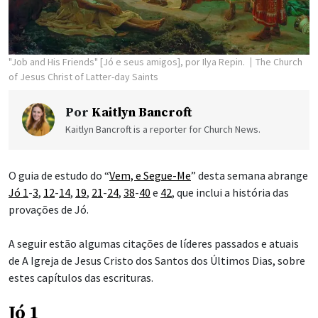
"Job and His Friends" [Jó e seus amigos], por Ilya Repin.
The Church
of Jesus Christ of Latter-day Saints
Por
Kaitlyn Bancroft
Kaitlyn Bancroft is a reporter for Church News.
O guia de estudo do “
Vem, e Segue-Me
” desta semana abrange
Jó 1
-
3
,
12
-
14
,
19
,
21
-
24
,
38
-
40
e
42
, que inclui a história das
provações de Jó.
A seguir estão algumas citações de líderes passados e atuais
de A Igreja de Jesus Cristo dos Santos dos Últimos Dias, sobre
estes capítulos das escrituras.
Jó 1