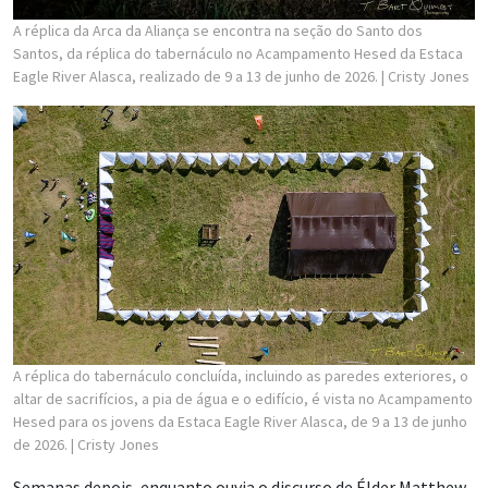
A réplica da Arca da Aliança se encontra na seção do Santo dos
Santos, da réplica do tabernáculo no Acampamento Hesed da Estaca
Eagle River Alasca, realizado de 9 a 13 de junho de 2026.
| Cristy Jones
A réplica do tabernáculo concluída, incluindo as paredes exteriores, o
altar de sacrifícios, a pia de água e o edifício, é vista no Acampamento
Hesed para os jovens da Estaca Eagle River Alasca, de 9 a 13 de junho
de 2026.
| Cristy Jones
Semanas depois, enquanto ouvia o discurso de Élder Matthew