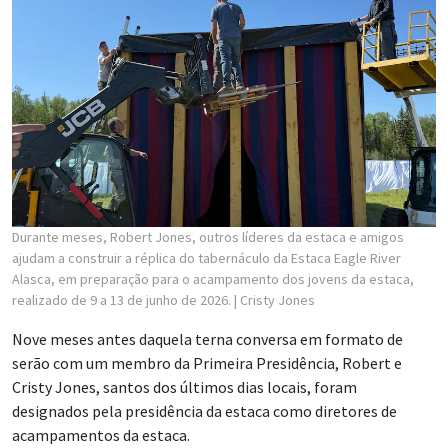
Durante meses, Robert Jones, outros líderes da estaca e amigos
ajudam a construir a réplica do tabernáculo da Estaca Eagle River
Alasca, em preparação para o acampamento dos jovens da estaca,
realizado de 9 a 13 de junho de 2026.
| Cristy Jones
Nove meses antes daquela terna conversa em formato de
serão com um membro da Primeira Presidência, Robert e
Cristy Jones, santos dos últimos dias locais, foram
designados pela presidência da estaca como diretores de
acampamentos da estaca.