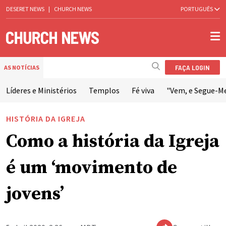
DESERET NEWS
|
CHURCH NEWS
PORTUGUÊS
FAÇA LOGIN
AS NOTÍCIAS
Líderes e Ministérios
Templos
Fé viva
"Vem, e Segue-M
HISTÓRIA DA IGREJA
Como a história da Igreja
é um ‘movimento de
jovens’