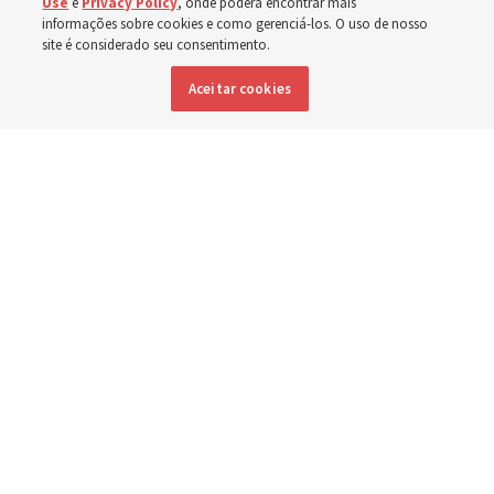
Use
e
Privacy Policy
, onde poderá encontrar mais
informações sobre cookies e como gerenciá-los. O uso de nosso
Inglês
|
Espanhol
|
Francês
DISPONÍVEL EM:
site é considerado seu consentimento.
Aceitar cookies
"For Such a Time as This" [Para tal tempo como este], por Elspeth
Young, retrata Ester, do velho Testamento.
Provided by Deseret
Book