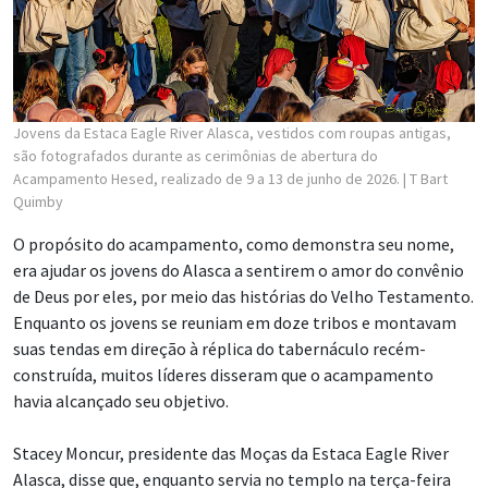
Jovens da Estaca Eagle River Alasca, vestidos com roupas antigas,
são fotografados durante as cerimônias de abertura do
Acampamento Hesed, realizado de 9 a 13 de junho de 2026.
| T Bart
Quimby
O propósito do acampamento, como demonstra seu nome,
era ajudar os jovens do Alasca a sentirem o amor do convênio
de Deus por eles, por meio das histórias do Velho Testamento.
Enquanto os jovens se reuniam em doze tribos e montavam
suas tendas em direção à réplica do tabernáculo recém-
construída, muitos líderes disseram que o acampamento
havia alcançado seu objetivo.
Stacey Moncur, presidente das Moças da Estaca Eagle River
Alasca, disse que, enquanto servia no templo na terça-feira