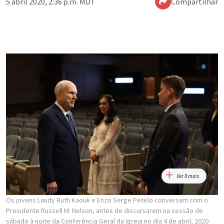
5 abril 2020, 2:36 p.m. MDT
Compartilhar
Ver 8 mais
Os jovens Laudy Ruth Kaouk e Enzo Serge Petelo conversam com o
Presidente Russell M. Nelson, antes de discursarem na sessão de
sábado à noite da Conferência Geral da Igreja no dia 4 de abril, 2020.