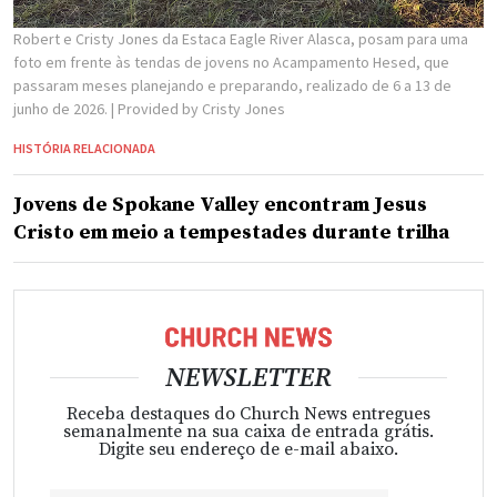
Robert e Cristy Jones da Estaca Eagle River Alasca, posam para uma
foto em frente às tendas de jovens no Acampamento Hesed, que
passaram meses planejando e preparando, realizado de 6 a 13 de
junho de 2026.
| Provided by Cristy Jones
HISTÓRIA RELACIONADA
Jovens de Spokane Valley encontram Jesus
Cristo em meio a tempestades durante trilha
NEWSLETTER
Receba destaques do Church News entregues
semanalmente na sua caixa de entrada grátis.
Digite seu endereço de e-mail abaixo.