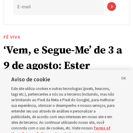
E-mail
FÉ VIVA
‘Vem, e Segue-Me’ de 3 a
9 de agosto: Ester
Aviso de cookie
O guia de estudo desta semana inclui a história da
Este site utiliza cookies e outras tecnologias (pixels, beacons,
rainha Ester, que arriscou a própria vida para salvar seu
tags etc.), pertencentes a nós ou a terceiros (incluindo, mas não
povo
se limitando ao Pixel da Meta e Pixel do Google), para melhorar
sua experiência, otimizar o desempenho e nossos serviços, para
entender seu uso através de análises e personalizar a
2 agosto 2026, 1:00 p.m. MDT
Compartilhar
publicidade, de acordo com seus interesses em nosso site e em
sites de terceiros. Ao continuar utilizando nosso site, você
concorda com o uso de cookies, etc. Visite nossos
Terms of