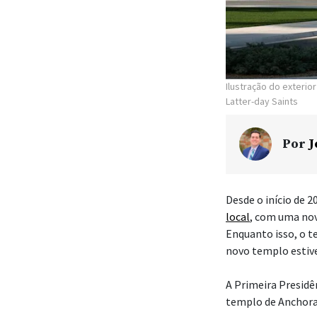
Ilustração do exteri
Latter-day Saints
Por
J
Desde o início de 2
local
, com uma nov
Enquanto isso, o 
novo templo estive
A Primeira Presidên
templo de Anchorag