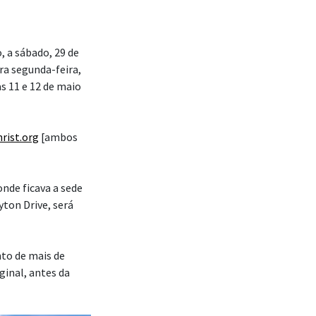
, a sábado, 29 de
a segunda-feira,
as 11 e 12 de maio
rist.org
[ambos
onde ficava a sede
yton Drive, será
to de mais de
inal, antes da