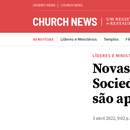
DESERET NEWS
|
CHURCH NEWS
Líderes e Ministérios
Templos
Fé
AS NOTÍCIAS
LÍDERES E MINIS
Novas
Socie
são a
3 abril 2022, 9:02 