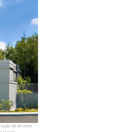
icação de um novo
 o templo