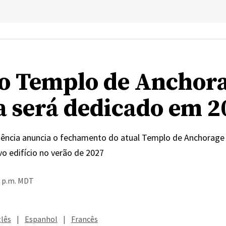
o Templo de Anchor
a será dedicado em 2
dência anuncia o fechamento do atual Templo de Anchorage 
o edifício no verão de 2027
5 p.m. MDT
glês
|
Espanhol
|
Francês