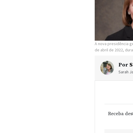
A nova presidência ge
de abril de 2022, dur
Por
S
Sarah Ja
Receba des