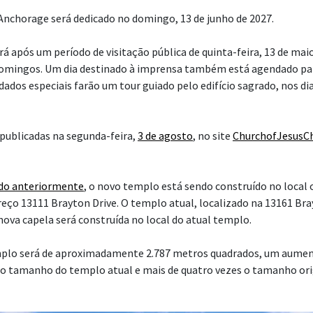
nchorage será dedicado no domingo, 13 de junho de 2027.
á após um período de visitação pública de quinta-feira, 13 de maio
domingos. Um dia destinado à imprensa também está agendado par
dados especiais farão um tour guiado pelo edifício sagrado, nos di
publicadas na segunda-feira,
3 de agosto
, no site
ChurchofJesusCh
do anteriormente
, o novo templo está sendo construído no local 
reço 13111 Brayton Drive. O templo atual, localizado na 13161 Bra
nova capela será construída no local do atual templo.
mplo será de aproximadamente 2.787 metros quadrados, um aumen
o tamanho do templo atual e mais de quatro vezes o tamanho orig