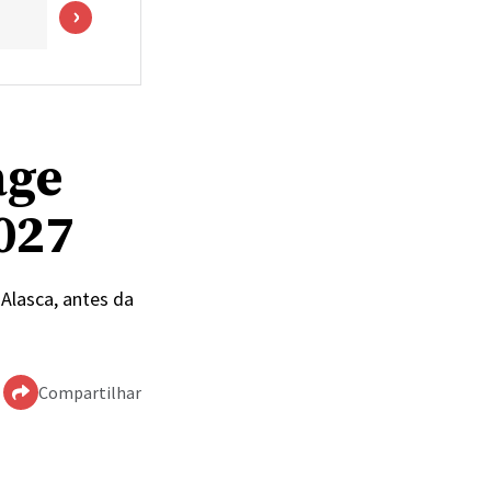
age
027
Alasca, antes da
Compartilhar