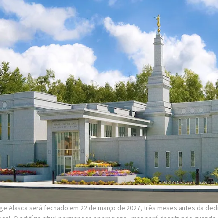
ge Alasca será fechado em 22 de março de 2027, três meses antes da ded
cal. O edifício atual permanece operacional, mas será desativado quando