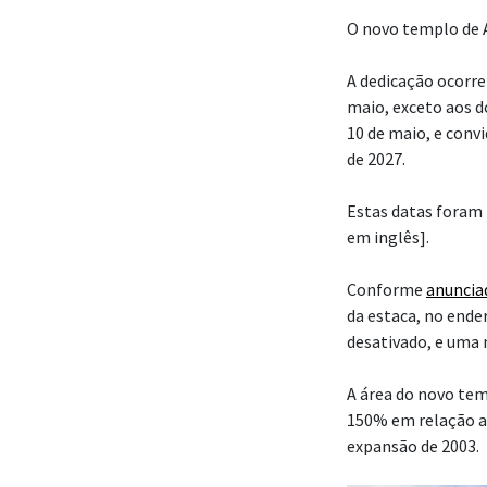
O novo templo de A
A dedicação ocorrer
maio, exceto aos 
10 de maio, e convi
de 2027.
Estas datas foram 
em inglês].
Conforme
anuncia
da estaca, no ende
desativado, e uma 
A área do novo te
150% em relação a
expansão de 2003.