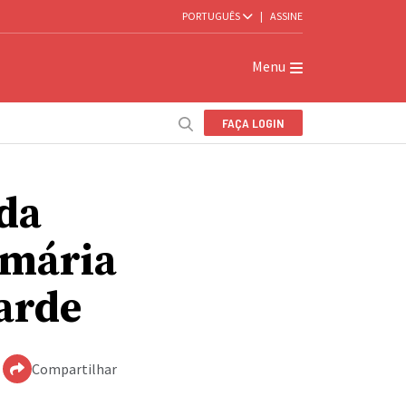
PORTUGUÊS
|
ASSINE
Menu
FAÇA LOGIN
 da
imária
tarde
Compartilhar