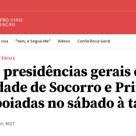
 viva
"Vem, e Segue-Me"
Vídeos
Conferência Geral
TÉRIOS
 presidências gerais
dade de Socorro e Pr
poiadas no sábado à 
p.m. MDT