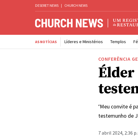
DESERET NEWS
|
CHURCH NEWS
Líderes e Ministérios
Templos
Fé
AS NOTÍCIAS
CONFERÊNCIA G
Élder 
teste
‘Meu convite é p
testemunho de J
7 abril 2024, 2:36 