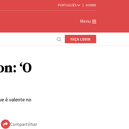
PORTUGUÊS
|
ASSINE
Menu
FAÇA LOGIN
on: ‘O
e é valente no
Compartilhar