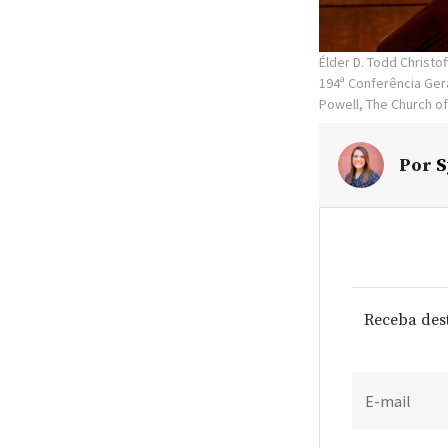
Élder D. Todd Christ
194ª Conferência Gera
Powell, The Church of
Por
S
Receba des
E-mail