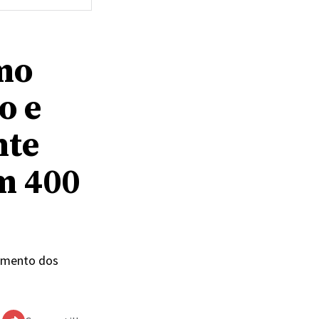
mo
o e
nte
m 400
pamento dos