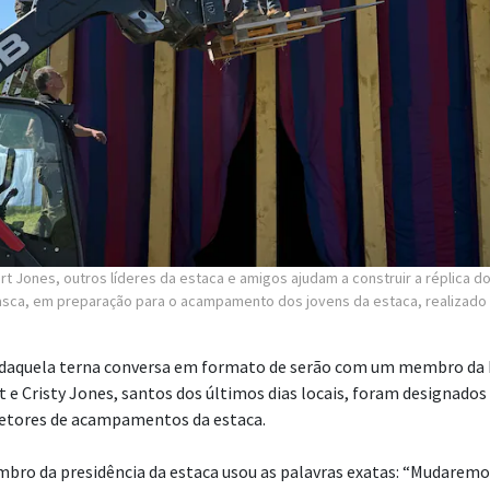
t Jones, outros líderes da estaca e amigos ajudam a construir a réplica d
lasca, em preparação para o acampamento dos jovens da estaca, realizado 
daquela terna conversa em formato de serão com um membro da 
t e Cristy Jones, santos dos últimos dias locais, foram designados
retores de acampamentos da estaca.
bro da presidência da estaca usou as palavras exatas: “Mudaremo