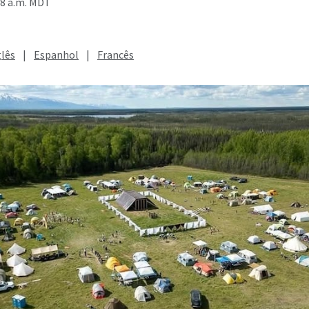
28 a.m. MDT
glês
|
Espanhol
|
Francês