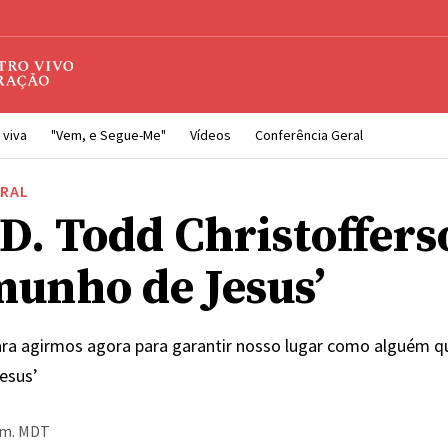
 viva
"Vem, e Segue-Me"
Vídeos
Conferência Geral
ERAL
D. Todd Christoffers
munho de Jesus’
ara agirmos agora para garantir nosso lugar como alguém qu
esus’
p.m. MDT