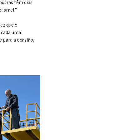
outras têm dias
Israel.”
ez que o
, cada uma
para a ocasião,