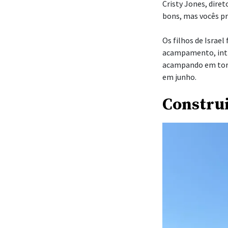
Cristy Jones, dire
bons, mas vocês pr
Os filhos de Israe
acampamento, inti
acampando em torn
em junho.
Constru