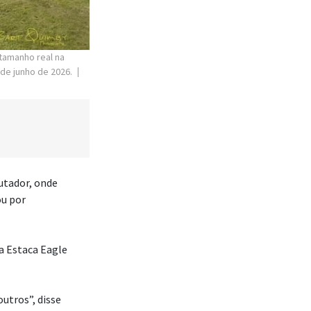
tamanho real na
 de junho de 2026.
utador, onde
ou por
a Estaca Eagle
outros”, disse