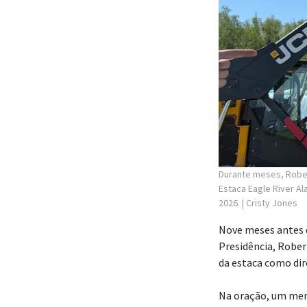
Durante meses, Rober
Estaca Eagle River A
2026.
| Cristy Jones
Nove meses antes 
Presidência, Rober
da estaca como di
Na oração, um mem