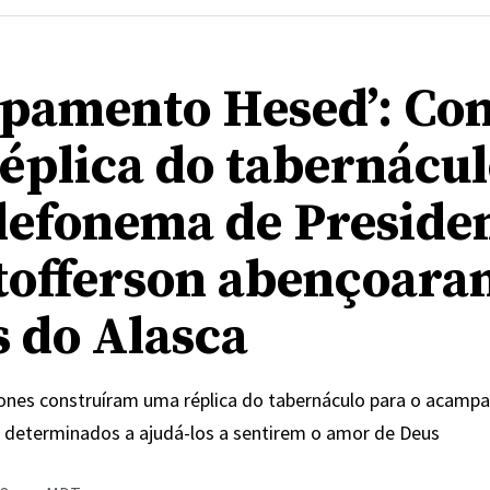
pamento Hesed’: Co
éplica do tabernácul
lefonema de Preside
tofferson abençoara
s do Alasca
Jones construíram uma réplica do tabernáculo para o acam
, determinados a ajudá-los a sentirem o amor de Deus