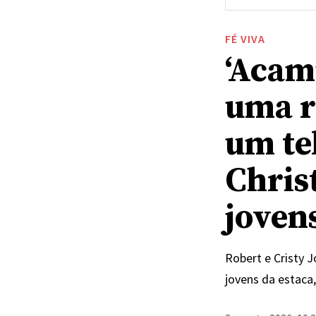
FÉ VIVA
‘Acam
uma r
um te
Chris
joven
Robert e Cristy 
jovens da estaca