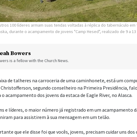
utros 100 líderes armam suas tendas voltadas à réplica do tabernáculo em 
laska, durante o acampamento de jovens "Camp Hesed", realizado de 9 a 13
eah Bowers
ers is a fellow with the Church News.
ixa de talheres na carroceria de uma caminhonete, está um comp
 Christofferson, segundo conselheiro na Primeira Presidência, fal
o acampamento dos jovens da estaca de Eagle River, no Alasca.
ns e líderes, o maior número já registrado em um acampamento d
euniram para assistirem à sua mensagem em um telão.
tante que ele disse foi que vocês, jovens, precisam cuidar uns dos 