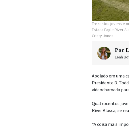
Trezentos jovens e o
Estaca Eagle River A
Cristy Jones
Por
L
Leah Bow
Apoiado em uma ca
Presidente D. Todd
videochamada para 
Quatrocentos jove
River Alasca, se r
“A coisa mais impor