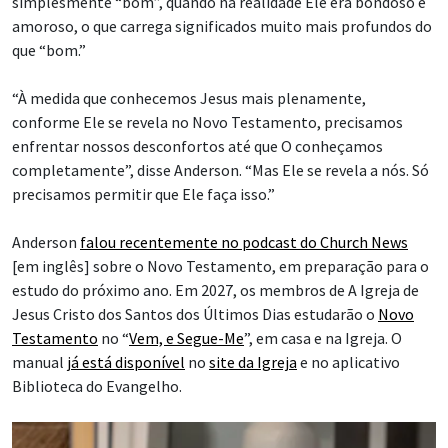
simplesmente “bom”, quando na realidade Ele era bondoso e
amoroso, o que carrega significados muito mais profundos do
que “bom.”
“À medida que conhecemos Jesus mais plenamente,
conforme Ele se revela no Novo Testamento, precisamos
enfrentar nossos desconfortos até que O conheçamos
completamente”, disse Anderson. “Mas Ele se revela a nós. Só
precisamos permitir que Ele faça isso.”
Anderson
falou recentemente no podcast do Church News
[em inglês] sobre o Novo Testamento, em preparação para o
estudo do próximo ano. Em 2027, os membros de A Igreja de
Jesus Cristo dos Santos dos Últimos Dias estudarão o
Novo
Testamento
no “
Vem, e Segue-Me
”, em casa e na Igreja. O
manual
já está disponível
no
site da Igreja
e no aplicativo
Biblioteca do Evangelho.