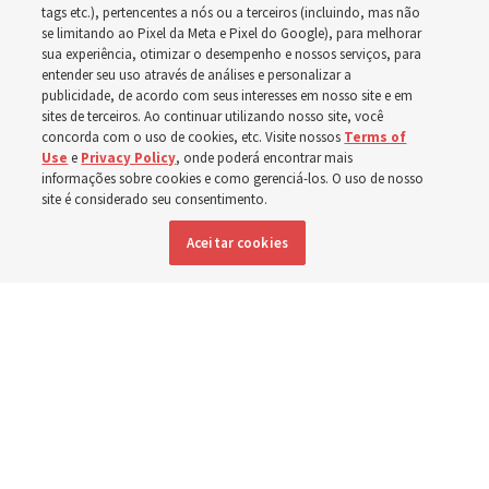
mundo, incluindo no
tags etc.), pertencentes a nós ou a terceiros (incluindo, mas não
se limitando ao Pixel da Meta e Pixel do Google), para melhorar
sua experiência, otimizar o desempenho e nossos serviços, para
Brasil
entender seu uso através de análises e personalizar a
publicidade, de acordo com seus interesses em nosso site e em
sites de terceiros. Ao continuar utilizando nosso site, você
Esforços no Brasil, Indonésia, El Salvador e Argentina
concorda com o uso de cookies, etc. Visite nossos
Terms of
Use
e
Privacy Policy
, onde poderá encontrar mais
têm se concentrado no cuidado de pessoas com
informações sobre cookies e como gerenciá-los. O uso de nosso
site é considerado seu consentimento.
deficiência
Aceitar cookies
6 agosto 2026, 6:59 p.m. MDT
Compartilhar
Inglês
|
Espanhol
|
Francês
DISPONÍVEL EM: