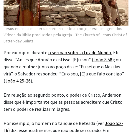
Jesus ensina a mulher samaritana junto ao poço, nesta imagem dos
Vídeos da Bíblia produzidos pela Igreja.
| The Church of Jesus Christ of
Latter-day Saints
Por exemplo, durante
o sermão sobre a Luz do Mundo
, Ele
disse: “Antes que Abraão existisse, [E]u sou” (
João 8:58
); ou
quando a mulher junto ao poço disse: “Eu sei que o Messias
virá”, o Salvador respondeu: “Eu o sou, [E]u que falo contigo”
(
João 4:25-26
).
Em relação ao segundo ponto, o poder de Cristo, Anderson
disse que é importante que as pessoas acreditem que Cristo
tem o poder de realizar milagres.
Por exemplo, o homem no tanque de Betesda (ver
João 5:2-
16
) diz, essencialmente, que não pode ser curado. Em