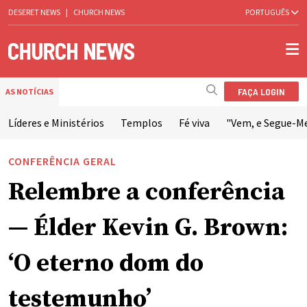
DESERET NEWS
|
CHURCH NEWS
PORTUGUÊS
FAÇA LOGIN
AS NOTÍCIAS
Líderes e Ministérios
Templos
Fé viva
"Vem, e Segue-M
CONFERÊNCIA GERAL
Relembre a conferência
— Élder Kevin G. Brown:
‘O eterno dom do
testemunho’