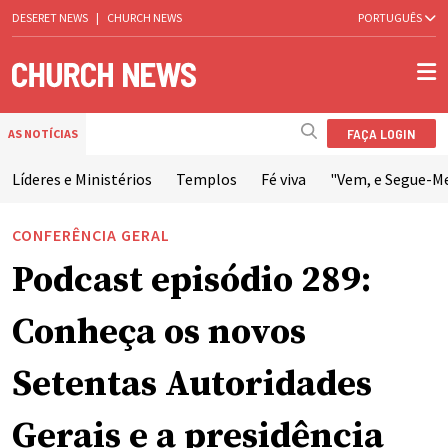
DESERET NEWS
|
CHURCH NEWS
PORTUGUÊS
FAÇA LOGIN
AS NOTÍCIAS
Líderes e Ministérios
Templos
Fé viva
"Vem, e Segue-M
CONFERÊNCIA GERAL
Podcast episódio 289:
Conheça os novos
Setentas Autoridades
Gerais e a presidência