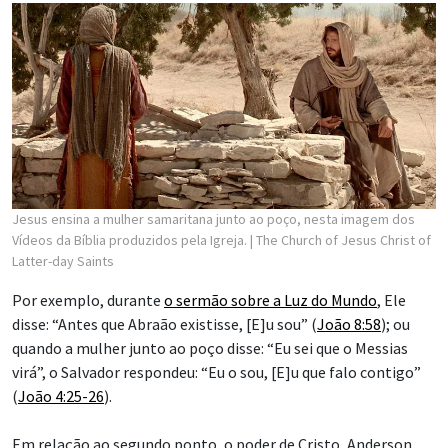
Jesus ensina a mulher samaritana junto ao poço, nesta imagem dos
Vídeos da Bíblia produzidos pela Igreja.
| The Church of Jesus Christ of
Latter-day Saints
Por exemplo, durante
o sermão sobre a Luz do Mundo
, Ele
disse: “Antes que Abraão existisse, [E]u sou” (
João 8:58
); ou
quando a mulher junto ao poço disse: “Eu sei que o Messias
virá”, o Salvador respondeu: “Eu o sou, [E]u que falo contigo”
(
João 4:25-26
).
Em relação ao segundo ponto, o poder de Cristo, Anderson