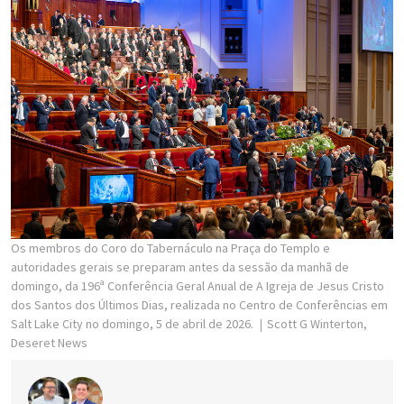
Os membros do Coro do Tabernáculo na Praça do Templo e
autoridades gerais se preparam antes da sessão da manhã de
domingo, da 196ª Conferência Geral Anual de A Igreja de Jesus Cristo
dos Santos dos Últimos Dias, realizada no Centro de Conferências em
Salt Lake City no domingo, 5 de abril de 2026.
Scott G Winterton,
Deseret News