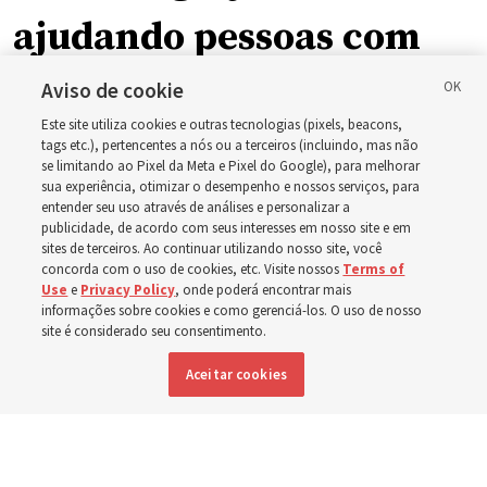
ajudando pessoas com
deficiência ao redor do
Aviso de cookie
Este site utiliza cookies e outras tecnologias (pixels, beacons,
mundo, incluindo no
tags etc.), pertencentes a nós ou a terceiros (incluindo, mas não
se limitando ao Pixel da Meta e Pixel do Google), para melhorar
sua experiência, otimizar o desempenho e nossos serviços, para
Brasil
entender seu uso através de análises e personalizar a
publicidade, de acordo com seus interesses em nosso site e em
sites de terceiros. Ao continuar utilizando nosso site, você
Esforços no Brasil, Indonésia, El Salvador e Argentina
concorda com o uso de cookies, etc. Visite nossos
Terms of
Use
e
Privacy Policy
, onde poderá encontrar mais
têm se concentrado no cuidado de pessoas com
informações sobre cookies e como gerenciá-los. O uso de nosso
deficiência
site é considerado seu consentimento.
Aceitar cookies
6 agosto 2026, 6:59 p.m. MDT
Compartilhar
Inglês
|
Espanhol
DISPONÍVEL EM: