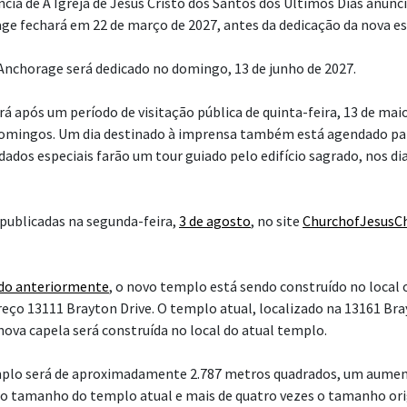
cia de A Igreja de Jesus Cristo dos Santos dos Últimos Dias anunci
e fechará em 22 de março de 2027, antes da dedicação da nova es
nchorage será dedicado no domingo, 13 de junho de 2027.
á após um período de visitação pública de quinta-feira, 13 de maio
domingos. Um dia destinado à imprensa também está agendado par
dados especiais farão um tour guiado pelo edifício sagrado, nos di
publicadas na segunda-feira,
3 de agosto
, no site
ChurchofJesusCh
do anteriormente
, o novo templo está sendo construído no local 
reço 13111 Brayton Drive. O templo atual, localizado na 13161 Bra
nova capela será construída no local do atual templo.
mplo será de aproximadamente 2.787 metros quadrados, um aumen
o tamanho do templo atual e mais de quatro vezes o tamanho orig