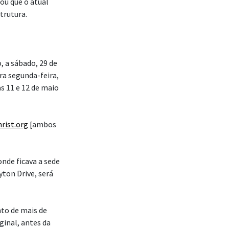
ou que o atual
trutura.
, a sábado, 29 de
a segunda-feira,
as 11 e 12 de maio
rist.org
[ambos
onde ficava a sede
yton Drive, será
to de mais de
inal, antes da