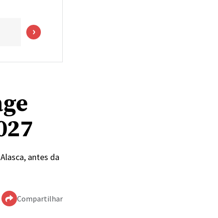
age
027
Alasca, antes da
Compartilhar