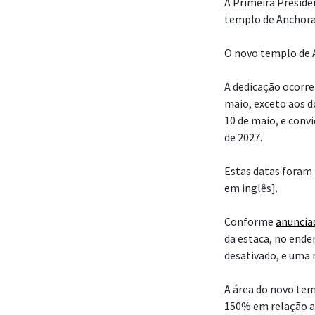
A Primeira Presidên
templo de Anchorag
O novo templo de A
A dedicação ocorrer
maio, exceto aos 
10 de maio, e convi
de 2027.
Estas datas foram 
em inglês].
Conforme
anuncia
da estaca, no ende
desativado, e uma 
A área do novo te
150% em relação a