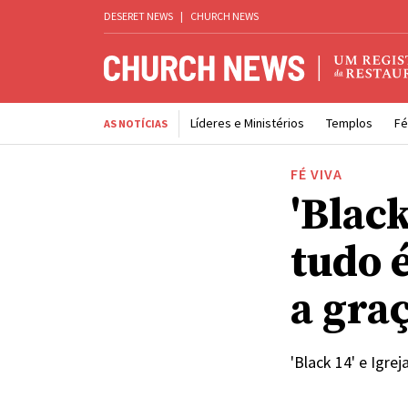
DESERET NEWS
|
CHURCH NEWS
Líderes e Ministérios
Templos
Fé
AS NOTÍCIAS
FÉ VIVA
'Black
tudo é
a gra
'Black 14' e Igre