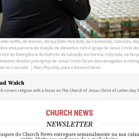
ohn Griffin, de Denver, abraça Élder Rick Balli, de Centennial, Colorado, d
re uma parceria de doação de alimentos com A Igreja de Jesus Cristo do
rviço de Emergência do Exército da Salvação em Aurora, Colorado, na terça
imentos doados pela Igreja de Jesus Cristo foram descarregados e entreg
ade no Colorado.
Marc Piscotty, para o Deseret News
ad Walch
h covers religion with a focus on The Church of Jesus Christ of Latter-day S
NEWSLETTER
taques do Church News entregues semanalmente na sua caixa