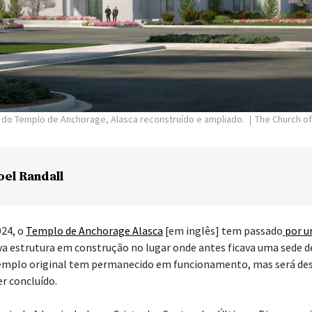
or do Templo de Anchorage, Alasca reconstruído e ampliado.
The Church of
oel Randall
024, o
Templo de Anchorage Alasca
[em inglês] tem passado
por u
a estrutura em construção no lugar onde antes ficava uma sede d
templo original tem permanecido em funcionamento, mas será de
r concluído.