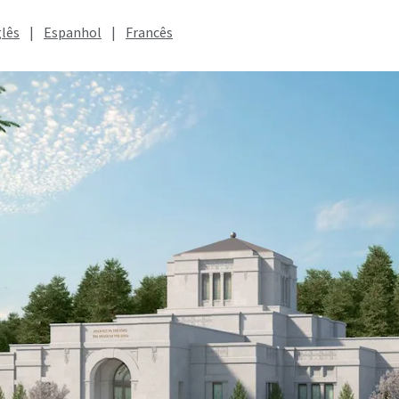
glês
|
Espanhol
|
Francês