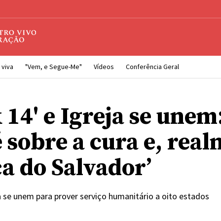
 viva
"Vem, e Segue-Me"
Vídeos
Conferência Geral
 14' e Igreja se unem:
 sobre a cura e, rea
ça do Salvador’
ja se unem para prover serviço humanitário a oito estados