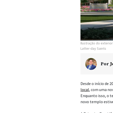
Ilustração do exteri
Latter-day Saints
Por
J
Desde o início de 2
local
, com uma nov
Enquanto isso, o 
novo templo estive