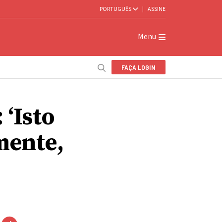
PORTUGUÊS
|
ASSINE
Menu
FAÇA LOGIN
 ‘Isto
lmente,