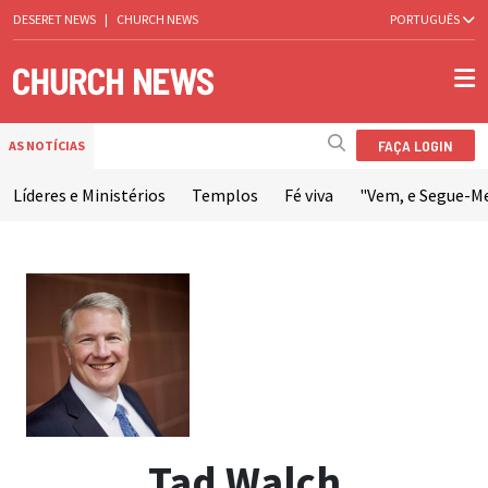
DESERET NEWS
|
CHURCH NEWS
PORTUGUÊS
FAÇA LOGIN
AS NOTÍCIAS
Líderes e Ministérios
Templos
Fé viva
"Vem, e Segue-M
Tad Walch