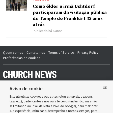
Como élder e irmã Uchtdorf
participaram da visitação pública
do Templo de Frankfurt 32 anos
atrás
Publicado há 6 anos
Quem somos
Contate-nos
Terms of Service
Privacy Policy
Preferências de cookies
Aviso de cookie
Este site utiliza cookies e outras tecnologias (pixels, beacons,
Copyright © 2026 Deseret News Publishing Company. Todos os direitos
tags etc.), pertencentes a nós ou a terceiros (incluindo, mas não
reservados.
se limitando ao Pixel da Meta e Pixel do Google), para melhorar
sua experiência, otimizar o desempenho e nossos serviços, para