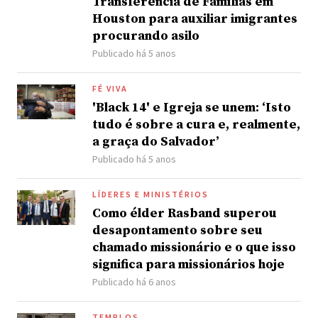
Transferência de Famílias em
Houston para auxiliar imigrantes
procurando asilo
Publicado há 5 anos
FÉ VIVA
'Black 14' e Igreja se unem: ‘Isto
tudo é sobre a cura e, realmente,
a graça do Salvador’
Publicado há 5 anos
LÍDERES E MINISTÉRIOS
Como élder Rasband superou
desapontamento sobre seu
chamado missionário e o que isso
significa para missionários hoje
Publicado há 6 anos
TEMPLOS