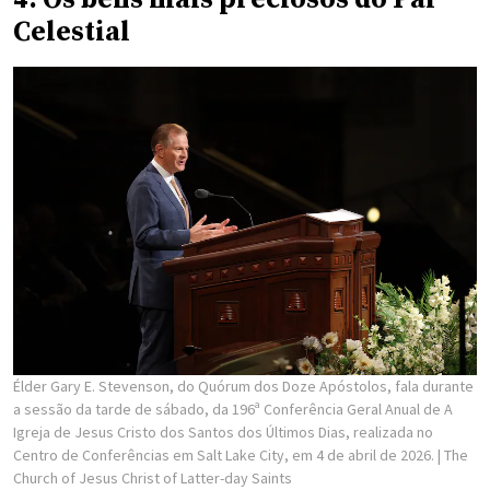
Celestial
Élder Gary E. Stevenson, do Quórum dos Doze Apóstolos, fala durante
a sessão da tarde de sábado, da 196ª Conferência Geral Anual de A
Igreja de Jesus Cristo dos Santos dos Últimos Dias, realizada no
Centro de Conferências em Salt Lake City, em 4 de abril de 2026.
| The
Church of Jesus Christ of Latter-day Saints