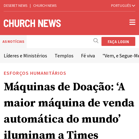
DESERET NEWS
|
CHURCH NEWS
PORTUGUÊS
FAÇA LOGIN
AS NOTÍCIAS
Líderes e Ministérios
Templos
Fé viva
"Vem, e Segue-M
ESFORÇOS HUMANITÁRIOS
Máquinas de Doação: ‘A
maior máquina de venda
automática do mundo’
iluminam a Times