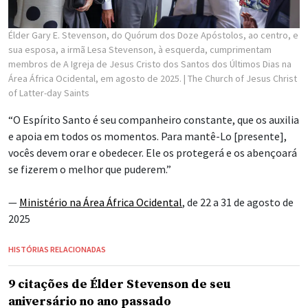
Élder Gary E. Stevenson, do Quórum dos Doze Apóstolos, ao centro, e
sua esposa, a irmã Lesa Stevenson, à esquerda, cumprimentam
membros de A Igreja de Jesus Cristo dos Santos dos Últimos Dias na
Área África Ocidental, em agosto de 2025.
| The Church of Jesus Christ
of Latter-day Saints
“O Espírito Santo é seu companheiro constante, que os auxilia
e apoia em todos os momentos. Para mantê-Lo [presente],
vocês devem orar e obedecer. Ele os protegerá e os abençoará
se fizerem o melhor que puderem.”
—
Ministério na Área África Ocidental
, de 22 a 31 de agosto de
2025
HISTÓRIAS RELACIONADAS
9 citações de Élder Stevenson de seu
aniversário no ano passado