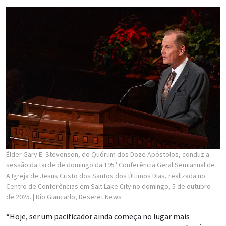
Élder Gary E. Stevenson, do Quórum dos Doze Apóstolos, conduz a
sessão da tarde de domingo da 195ª Conferência Geral Semianual de
A Igreja de Jesus Cristo dos Santos dos Últimos Dias, realizada no
Centro de Conferências em Salt Lake City no domingo, 5 de outubro
de 2025.
| Rio Giancarlo, Deseret News
“Hoje, ser um pacificador ainda começa no lugar mais