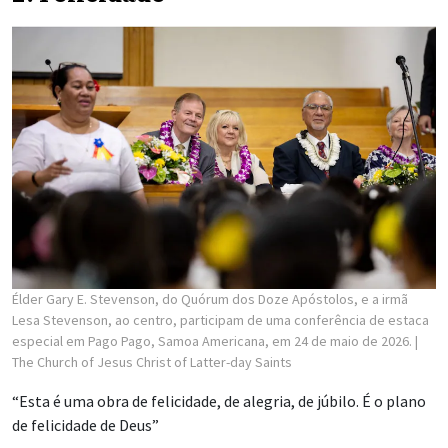
Élder Gary E. Stevenson, do Quórum dos Doze Apóstolos, e a irmã
Lesa Stevenson, ao centro, participam de uma conferência de estaca
especial em Pago Pago, Samoa Americana, em 24 de maio de 2026.
|
The Church of Jesus Christ of Latter-day Saints
“Esta é uma obra de felicidade, de alegria, de júbilo. É o plano
de felicidade de Deus”