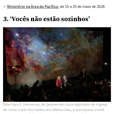
—
Ministério na Área do Pacífico
, de 15 a 25 de maio de 2026
3. ‘Vocês não estão sozinhos’
Élder Gary E. Stevenson, do Quórum dos Doze Apóstolos de A Igreja
de Jesus Cristo dos Santos dos Últimos Dias, e sua esposa, a irmã