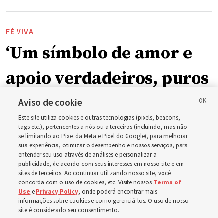
FÉ VIVA
‘Um símbolo de amor e
apoio verdadeiros, puros
e humanos’: Como a
Aviso de cookie
Este site utiliza cookies e outras tecnologias (pixels, beacons,
Igreja está apoiando
tags etc.), pertencentes a nós ou a terceiros (incluindo, mas não
se limitando ao Pixel da Meta e Pixel do Google), para melhorar
sua experiência, otimizar o desempenho e nossos serviços, para
crianças, bebês e mães
entender seu uso através de análises e personalizar a
publicidade, de acordo com seus interesses em nosso site e em
em toda a Ásia
sites de terceiros. Ao continuar utilizando nosso site, você
concorda com o uso de cookies, etc. Visite nossos
Terms of
Use
e
Privacy Policy
, onde poderá encontrar mais
informações sobre cookies e como gerenciá-los. O uso de nosso
Nos últimos meses, a Igreja doou equipamentos, fundos
site é considerado seu consentimento.