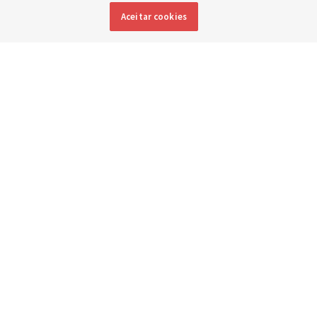
e um novo edifício para melhorar o atendimento
Aceitar cookies
materno-infantil, da Mongólia à Tailândia
5 agosto 2026, 6:01 p.m. MDT
Compartilhar
Inglês
|
Espanhol
DISPONÍVEL EM: