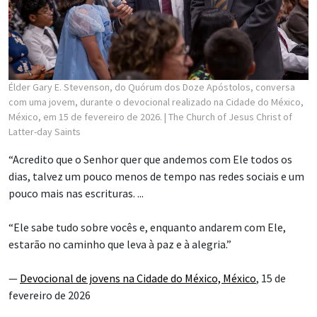
Élder Gary E. Stevenson, do Quórum dos Doze Apóstolos, conversa
com uma jovem, durante o devocional realizado na Cidade do México,
México, em 15 de fevereiro de 2026.
| The Church of Jesus Christ of
Latter-day Saints
“Acredito que o Senhor quer que andemos com Ele todos os
dias, talvez um pouco menos de tempo nas redes sociais e um
pouco mais nas escrituras. ...
“Ele sabe tudo sobre vocês e, enquanto andarem com Ele,
estarão no caminho que leva à paz e à alegria.”
—
Devocional de jovens na Cidade do México, México
, 15 de
fevereiro de 2026