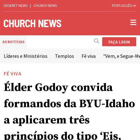
DESERET NEWS
|
CHURCH NEWS
PORTUGUÊS
FAÇA LOGIN
AS NOTÍCIAS
Líderes e Ministérios
Templos
Fé viva
"Vem, e Segue-M
FÉ VIVA
Élder Godoy convida
formandos da BYU-Idaho
a aplicarem três
princípios do tipo ‘Eis,