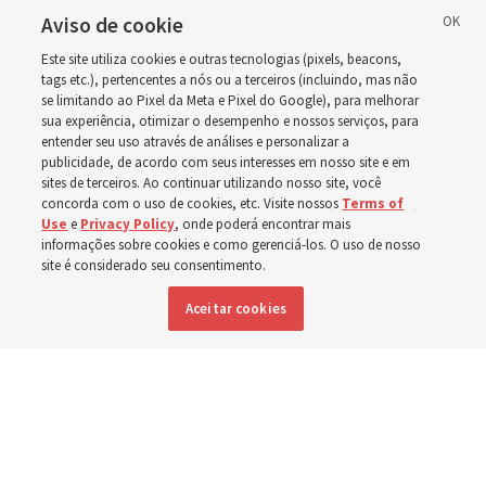
Aviso de cookie
O guia de estudo desta semana inclui a história da
Este site utiliza cookies e outras tecnologias (pixels, beacons,
rainha Ester, que arriscou a própria vida para salvar seu
tags etc.), pertencentes a nós ou a terceiros (incluindo, mas não
povo
se limitando ao Pixel da Meta e Pixel do Google), para melhorar
sua experiência, otimizar o desempenho e nossos serviços, para
entender seu uso através de análises e personalizar a
2 agosto 2026, 1:00 p.m. MDT
Compartilhar
publicidade, de acordo com seus interesses em nosso site e em
sites de terceiros. Ao continuar utilizando nosso site, você
concorda com o uso de cookies, etc. Visite nossos
Terms of
Use
e
Privacy Policy
, onde poderá encontrar mais
informações sobre cookies e como gerenciá-los. O uso de nosso
Inglês
|
Espanhol
|
Francês
DISPONÍVEL EM:
site é considerado seu consentimento.
Aceitar cookies