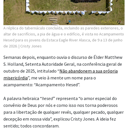
A réplica do tabernáculo concluída, incluindo as paredes exteriores, o
altar de sacrifícios, a pia de água e o edifício, é vista no Acampamento
Hesed para os jovens da Estaca Eagle River Alasca, de 9 a 13 de junho
de 2026.
| Cristy Jones
Semanas depois, enquanto ouvia o discurso de Élder Matthew
S. Holland, Setenta Autoridade Geral, na conferência geral de
outubro de 2025, intitulado “
Não abandonem a sua própria
misericórdia
”, me veio à mente um nome para o
acampamento: “Acampamento Hesed”.
A palavra hebraica “
hesed
” representa “o amor especial do
convênio de Deus por nós e como isso nos torna poderosos
para a libertação de qualquer revés, qualquer pecado, qualquer
decepção em nossa vida”, explicou Cristy Jones. A ideia fez
sentido; todos concordaram.