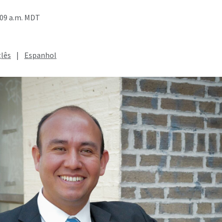
:09 a.m. MDT
glês
|
Espanhol