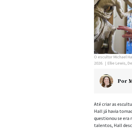
O escultor Michael Ha
2026.
Ellie Lewis, 
Por
M
Até criar as escult
Hall já havia toma
questionou se era 
talentos, Hall des