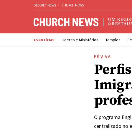
DESERET NEWS
|
CHURCH NEWS
Líderes e Ministérios
Templos
Fé
AS NOTÍCIAS
FÉ VIVA
Perfis
Imigr
profe
O programa Engl
centralizado no 