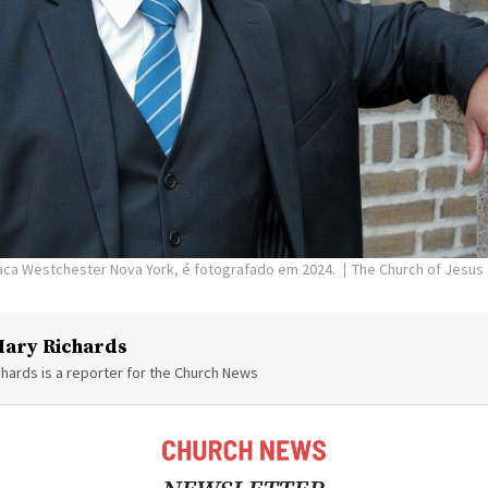
taca Westchester Nova York, é fotografado em 2024.
The Church of Jesus 
ary Richards
hards is a reporter for the Church News