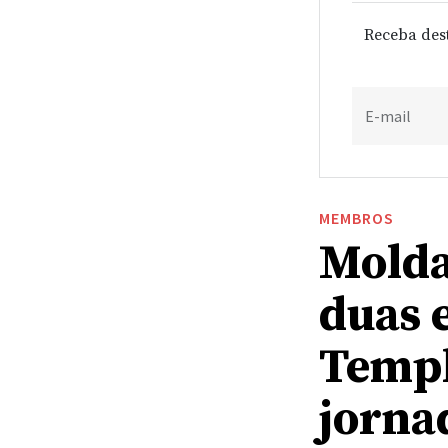
Receba des
E-mail
MEMBROS
Molda
duas 
Templ
jornad