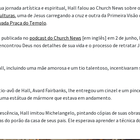
a jornada artística e espiritual, Hall falou ao Church News sobre 
culturas
, uma de Jesus carregando a cruz e outra da Primeira Visão
vada Praça do Templo
.
 publicada no
podcast do Church News
[em inglês] em 2 de junho, 
encontrou Deus nos detalhes de sua vida e o processo de retratar 
all, incluindo uma mãe amorosa e um tio talentoso, incentivaram 
io-avô de Hall, Avard Fairbanks, lhe entregou um cinzel e um pince
ir uma estátua de mármore que estava em andamento.
lescência, Hall imitou Michelangelo, pintando cópias de suas obra
 do porão da casa de seus pais. Ele esperava aprender a técnica do