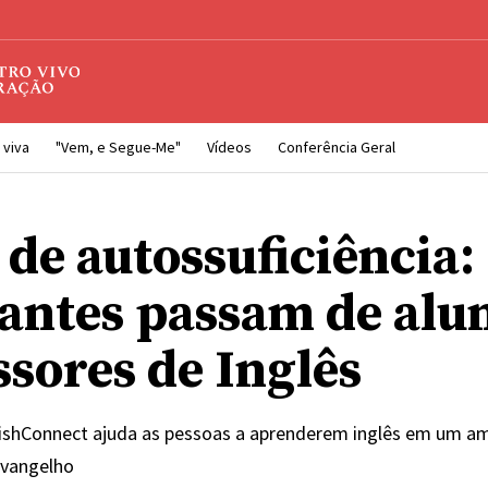
 viva
"Vem, e Segue-Me"
Vídeos
Conferência Geral
 de autossuficiência:
antes passam de alun
ssores de Inglês
ishConnect ajuda as pessoas a aprenderem inglês em um a
evangelho