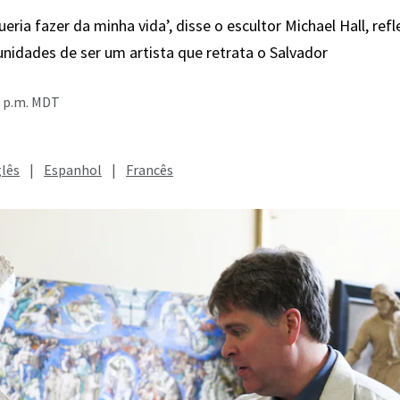
ueria fazer da minha vida’, disse o escultor Michael Hall, ref
unidades de ser um artista que retrata o Salvador
4 p.m. MDT
glês
|
Espanhol
|
Francês