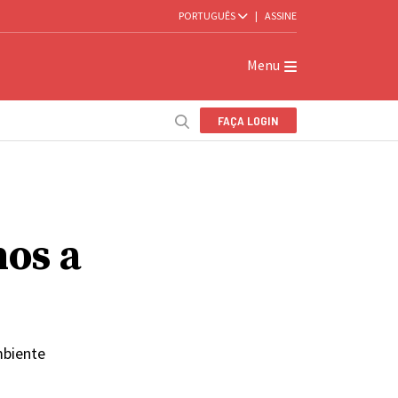
PORTUGUÊS
|
ASSINE
Menu
FAÇA LOGIN
os a
mbiente