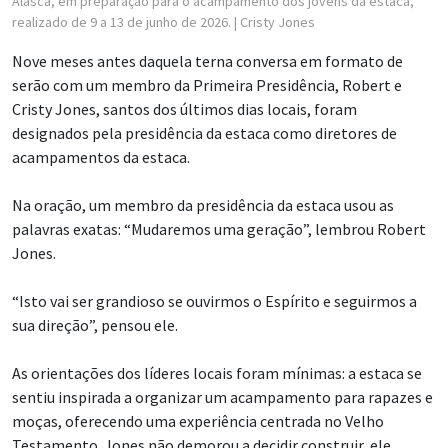
Alasca, em preparação para o acampamento dos jovens da estaca,
realizado de 9 a 13 de junho de 2026.
| Cristy Jones
Nove meses antes daquela terna conversa em formato de
serão com um membro da Primeira Presidência, Robert e
Cristy Jones, santos dos últimos dias locais, foram
designados pela presidência da estaca como diretores de
acampamentos da estaca.
Na oração, um membro da presidência da estaca usou as
palavras exatas: “Mudaremos uma geração”, lembrou Robert
Jones.
“Isto vai ser grandioso se ouvirmos o Espírito e seguirmos a
sua direção”, pensou ele.
As orientações dos líderes locais foram mínimas: a estaca se
sentiu inspirada a organizar um acampamento para rapazes e
moças, oferecendo uma experiência centrada no Velho
Testamento. Jones não demorou a decidir construir, ele