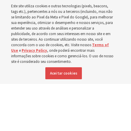
O guia de estudo desta semana inclui a história da
Este site utiliza cookies e outras tecnologias (pixels, beacons,
rainha Ester, que arriscou a própria vida para salvar seu
tags etc.), pertencentes a nós ou a terceiros (incluindo, mas não
povo
se limitando ao Pixel da Meta e Pixel do Google), para melhorar
sua experiência, otimizar o desempenho e nossos serviços, para
entender seu uso através de análises e personalizar a
2 agosto 2026, 1:00 p.m. MDT
Compartilhar
publicidade, de acordo com seus interesses em nosso site e em
sites de terceiros. Ao continuar utilizando nosso site, você
concorda com o uso de cookies, etc. Visite nossos
Terms of
Use
e
Privacy Policy
, onde poderá encontrar mais
informações sobre cookies e como gerenciá-los. O uso de nosso
Inglês
|
Espanhol
|
Francês
DISPONÍVEL EM:
site é considerado seu consentimento.
Aceitar cookies