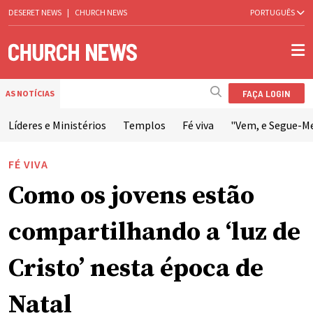
DESERET NEWS
|
CHURCH NEWS
PORTUGUÊS
FAÇA LOGIN
AS NOTÍCIAS
Líderes e Ministérios
Templos
Fé viva
"Vem, e Segue-M
FÉ VIVA
Como os jovens estão
compartilhando a ‘luz de
Cristo’ nesta época de
Natal