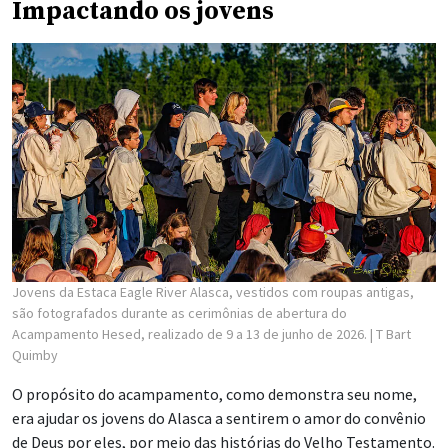
Impactando os jovens
Jovens da Estaca Eagle River Alasca, vestidos com roupas antigas,
são fotografados durante as cerimônias de abertura do
Acampamento Hesed, realizado de 9 a 13 de junho de 2026.
| T Bart
Quimby
O propósito do acampamento, como demonstra seu nome,
era ajudar os jovens do Alasca a sentirem o amor do convênio
de Deus por eles, por meio das histórias do Velho Testamento.