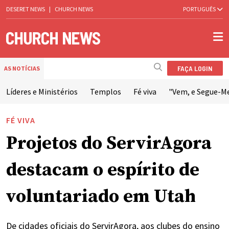
DESERET NEWS
|
CHURCH NEWS
PORTUGUÊS
FAÇA LOGIN
AS NOTÍCIAS
Líderes e Ministérios
Templos
Fé viva
"Vem, e Segue-M
FÉ VIVA
Projetos do ServirAgora
destacam o espírito de
voluntariado em Utah
De cidades oficiais do ServirAgora, aos clubes do ensino