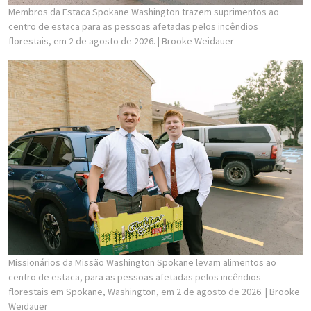
Membros da Estaca Spokane Washington trazem suprimentos ao
centro de estaca para as pessoas afetadas pelos incêndios
florestais, em 2 de agosto de 2026.
| Brooke Weidauer
Missionários da Missão Washington Spokane levam alimentos ao
centro de estaca, para as pessoas afetadas pelos incêndios
florestais em Spokane, Washington, em 2 de agosto de 2026.
| Brooke
Weidauer