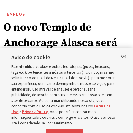
TEMPLOS
O novo Templo de
Anchorage Alasca será
dedicado em 2027
Aviso de cookie
Este site utiliza cookies e outras tecnologias (pixels, beacons,
tags etc.), pertencentes a nós ou a terceiros (incluindo, mas não
A Primeira Presidência anuncia o fechamento do atual
se limitando ao Pixel da Meta e Pixel do Google), para melhorar
Templo de Anchorage Alasca, antes da dedicação do
sua experiência, otimizar o desempenho e nossos serviços, para
entender seu uso através de análises e personalizar a
novo edifício no verão de 2027
publicidade, de acordo com seus interesses em nosso site e em
sites de terceiros. Ao continuar utilizando nosso site, você
concorda com o uso de cookies, etc. Visite nossos
Terms of
3 agosto 2026, 3:35 p.m. MDT
Compartilhar
Use
e
Privacy Policy
, onde poderá encontrar mais
informações sobre cookies e como gerenciá-los. O uso de nosso
site é considerado seu consentimento.