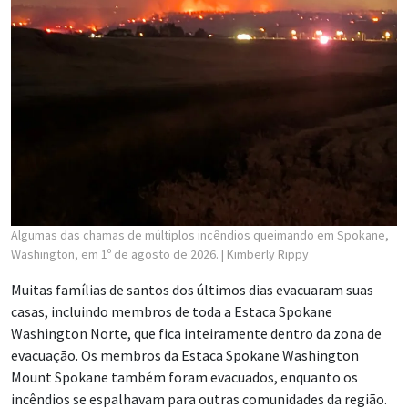
Algumas das chamas de múltiplos incêndios queimando em Spokane,
Washington, em 1º de agosto de 2026.
| Kimberly Rippy
Muitas famílias de santos dos últimos dias evacuaram suas
casas, incluindo membros de toda a Estaca Spokane
Washington Norte, que fica inteiramente dentro da zona de
evacuação. Os membros da Estaca Spokane Washington
Mount Spokane também foram evacuados, enquanto os
incêndios se espalhavam para outras comunidades da região.