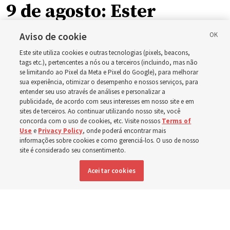
9 de agosto: Ester
Aviso de cookie
O guia de estudo desta semana inclui a história da
Este site utiliza cookies e outras tecnologias (pixels, beacons,
rainha Ester, que arriscou a própria vida para salvar seu
tags etc.), pertencentes a nós ou a terceiros (incluindo, mas não
povo
se limitando ao Pixel da Meta e Pixel do Google), para melhorar
sua experiência, otimizar o desempenho e nossos serviços, para
entender seu uso através de análises e personalizar a
2 agosto 2026, 1:00 p.m. MDT
Compartilhar
publicidade, de acordo com seus interesses em nosso site e em
sites de terceiros. Ao continuar utilizando nosso site, você
concorda com o uso de cookies, etc. Visite nossos
Terms of
Use
e
Privacy Policy
, onde poderá encontrar mais
informações sobre cookies e como gerenciá-los. O uso de nosso
Inglês
|
Espanhol
|
Francês
DISPONÍVEL EM:
site é considerado seu consentimento.
Aceitar cookies