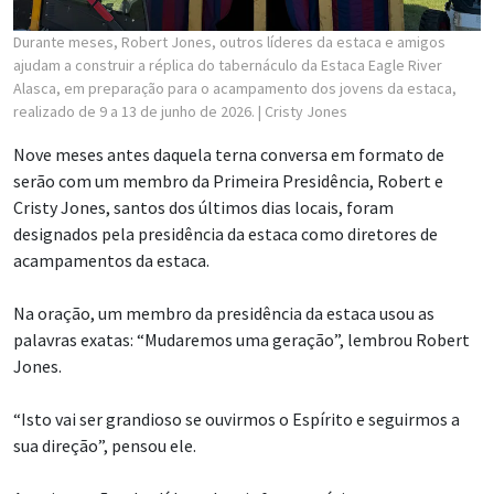
Durante meses, Robert Jones, outros líderes da estaca e amigos
ajudam a construir a réplica do tabernáculo da Estaca Eagle River
Alasca, em preparação para o acampamento dos jovens da estaca,
realizado de 9 a 13 de junho de 2026.
| Cristy Jones
Nove meses antes daquela terna conversa em formato de
serão com um membro da Primeira Presidência, Robert e
Cristy Jones, santos dos últimos dias locais, foram
designados pela presidência da estaca como diretores de
acampamentos da estaca.
Na oração, um membro da presidência da estaca usou as
palavras exatas: “Mudaremos uma geração”, lembrou Robert
Jones.
“Isto vai ser grandioso se ouvirmos o Espírito e seguirmos a
sua direção”, pensou ele.