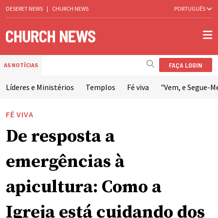
DESERET NEWS
|
CHURCH NEWS
PORTUGUÊS
FAÇA LOGIN
AS NOTÍCIAS
Líderes e Ministérios
Templos
Fé viva
"Vem, e Segue-M
FÉ VIVA
De resposta a
emergências à
apicultura: Como a
Igreja está cuidando dos