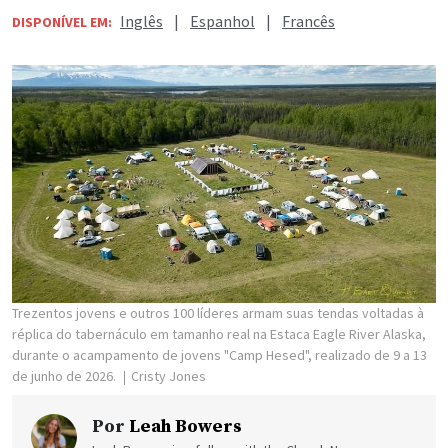
Inglês
|
Espanhol
|
Francês
DISPONÍVEL EM:
Trezentos jovens e outros 100 líderes armam suas tendas voltadas à
réplica do tabernáculo em tamanho real na Estaca Eagle River Alaska,
durante o acampamento de jovens "Camp Hesed", realizado de 9 a 13
de junho de 2026.
Cristy Jones
Por
Leah Bowers