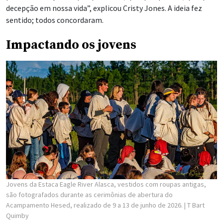
decepção em nossa vida”, explicou Cristy Jones. A ideia fez
sentido; todos concordaram.
Impactando os jovens
Jovens da Estaca Eagle River Alasca, vestidos com roupas antigas,
são fotografados durante as cerimônias de abertura do
Acampamento Hesed, realizado de 9 a 13 de junho de 2026.
| T Bart
Quimby