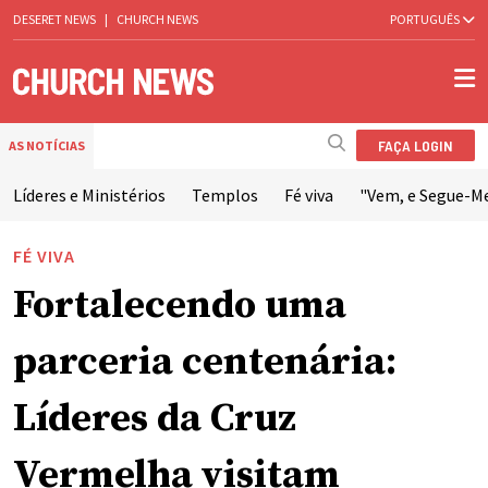
DESERET NEWS
|
CHURCH NEWS
PORTUGUÊS
FAÇA LOGIN
AS NOTÍCIAS
Líderes e Ministérios
Templos
Fé viva
"Vem, e Segue-M
FÉ VIVA
Fortalecendo uma
parceria centenária:
Líderes da Cruz
Vermelha visitam