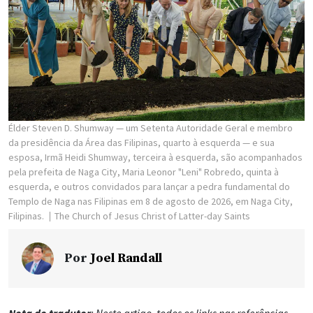
Élder Steven D. Shumway — um Setenta Autoridade Geral e membro
da presidência da Área das Filipinas, quarto à esquerda — e sua
esposa, Irmã Heidi Shumway, terceira à esquerda, são acompanhados
pela prefeita de Naga City, Maria Leonor "Leni" Robredo, quinta à
esquerda, e outros convidados para lançar a pedra fundamental do
Templo de Naga nas Filipinas em 8 de agosto de 2026, em Naga City,
Filipinas.
The Church of Jesus Christ of Latter-day Saints
Por
Joel Randall
Nota do tradutor
: Neste artigo, todos os links nas referências