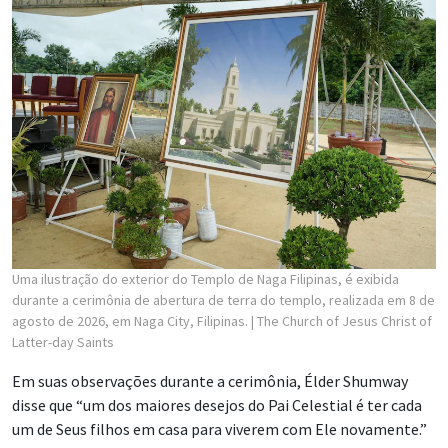
Uma ilustração do exterior do Templo de Naga Filipinas, é exibida
durante a cerimônia de abertura de terra do templo, realizada em 8 de
agosto de 2026, em Naga City, Filipinas.
| The Church of Jesus Christ of
Latter-day Saints
Em suas observações durante a cerimônia, Élder Shumway
disse que “um dos maiores desejos do Pai Celestial é ter cada
um de Seus filhos em casa para viverem com Ele novamente.”