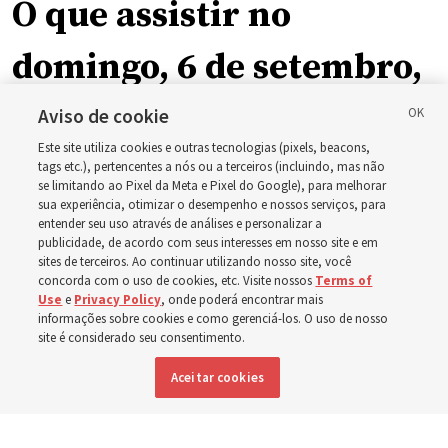
O que assistir no
domingo, 6 de setembro,
como ala ou ramo, em
Aviso de cookie
Este site utiliza cookies e outras tecnologias (pixels, beacons,
relação à nova
tags etc.), pertencentes a nós ou a terceiros (incluindo, mas não
se limitando ao Pixel da Meta e Pixel do Google), para melhorar
sua experiência, otimizar o desempenho e nossos serviços, para
programação dominical
entender seu uso através de análises e personalizar a
publicidade, de acordo com seus interesses em nosso site e em
sites de terceiros. Ao continuar utilizando nosso site, você
Os vídeos incluem instruções de Élder Bednar, Élder
concorda com o uso de cookies, etc. Visite nossos
Terms of
Use
e
Privacy Policy
, onde poderá encontrar mais
Kearon e de outros líderes da Igreja
informações sobre cookies e como gerenciá-los. O uso de nosso
site é considerado seu consentimento.
8 agosto 2026, 4:18 p.m. MDT
Compartilhar
Aceitar cookies