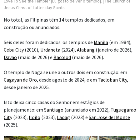
Love To See the Temple" [Eu gosto de ver o templo].
| The Church of
Jesus Christ of Latter-day Saints
No total, as Filipinas têm 14 templos dedicados, em
construção ou anunciados.
Seis deles foram dedicados: os templos de
Manila
(em 1984),
Cebu City
(2010),
Urdaneta
(2024),
Alabang
(janeiro de 2026),
Davao
(maio de 2026) e
Bacolod
(maio de 2026).
O templo de Naga se une a outros dois em construção: em
Cagayan de Oro
, desde agosto de 2024, e em
Tacloban City
,
desde janeiro de 2025.
Isto deixa cinco casas do Senhor em estágios de
planejamento: em
Santiago
(anunciado em 2022),
Tuguegarao
City
(2023),
Iloilo
(2023),
Laoag
(2023) e
San Jose del Monte
(2025).