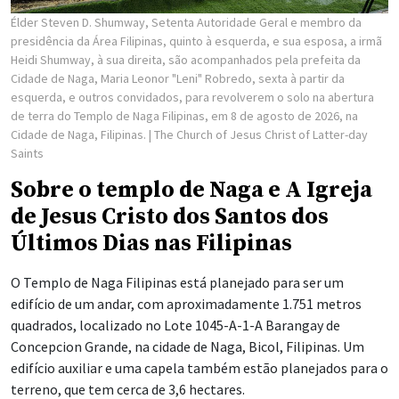
Élder Steven D. Shumway, Setenta Autoridade Geral e membro da
presidência da Área Filipinas, quinto à esquerda, e sua esposa, a irmã
Heidi Shumway, à sua direita, são acompanhados pela prefeita da
Cidade de Naga, Maria Leonor "Leni" Robredo, sexta à partir da
esquerda, e outros convidados, para revolverem o solo na abertura
de terra do Templo de Naga Filipinas, em 8 de agosto de 2026, na
Cidade de Naga, Filipinas.
| The Church of Jesus Christ of Latter-day
Saints
Sobre o templo de Naga e A Igreja
de Jesus Cristo dos Santos dos
Últimos Dias nas Filipinas
O Templo de Naga Filipinas está planejado para ser um
edifício de um andar, com aproximadamente 1.751 metros
quadrados, localizado no Lote 1045-A-1-A Barangay de
Concepcion Grande, na cidade de Naga, Bicol, Filipinas. Um
edifício auxiliar e uma capela também estão planejados para o
terreno, que tem cerca de 3,6 hectares.