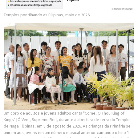
Templos pontilhando as Filipinas, maio de 2026.
Um coro de adultos e jovens adultos canta "Come, O Thou King of
Kings" [Ó Vem, Supremo Rei], durante a abertura de terra do Templo
de Naga Filipinas, em 8 de agosto de 2026. As crianças da Primária se
uniram aos jovens em um número musical anterior cantando o hino "I