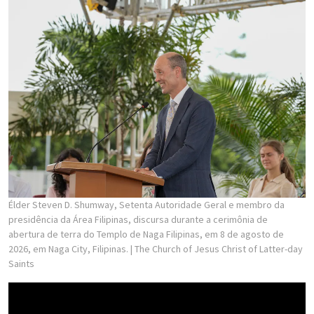
Élder Steven D. Shumway, Setenta Autoridade Geral e membro da
presidência da Área Filipinas, discursa durante a cerimônia de
abertura de terra do Templo de Naga Filipinas, em 8 de agosto de
2026, em Naga City, Filipinas.
| The Church of Jesus Christ of Latter-day
Saints