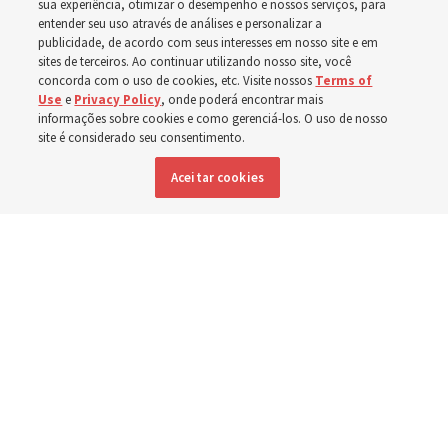
sua experiência, otimizar o desempenho e nossos serviços, para
evacuações em massa
entender seu uso através de análises e personalizar a
publicidade, de acordo com seus interesses em nosso site e em
sites de terceiros. Ao continuar utilizando nosso site, você
em Spokane,
concorda com o uso de cookies, etc. Visite nossos
Terms of
Use
e
Privacy Policy
, onde poderá encontrar mais
Washington
informações sobre cookies e como gerenciá-los. O uso de nosso
site é considerado seu consentimento.
Aceitar cookies
Membros da Igreja estão entre os evacuados; capelas
são abertas para oferecerem abrigo
3 agosto 2026, 6:16 p.m. MDT
Compartilhar
Inglês
|
Espanhol
|
Francês
DISPONÍVEL EM: