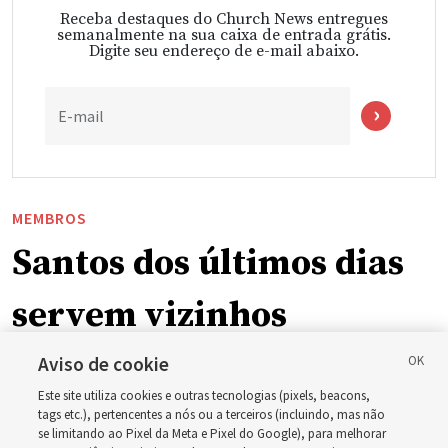
Receba destaques do Church News entregues
semanalmente na sua caixa de entrada grátis.
Digite seu endereço de e-mail abaixo.
E-mail
MEMBROS
Santos dos últimos dias
servem vizinhos
enquanto incêndios
Aviso de cookie
Este site utiliza cookies e outras tecnologias (pixels, beacons,
florestais forçam
tags etc.), pertencentes a nós ou a terceiros (incluindo, mas não
se limitando ao Pixel da Meta e Pixel do Google), para melhorar