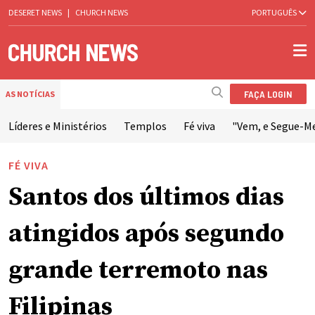
DESERET NEWS
|
CHURCH NEWS
PORTUGUÊS
FAÇA LOGIN
AS NOTÍCIAS
Líderes e Ministérios
Templos
Fé viva
"Vem, e Segue-M
FÉ VIVA
Santos dos últimos dias
atingidos após segundo
grande terremoto nas
Filipinas