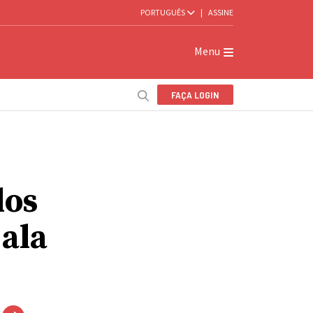
PORTUGUÊS
|
ASSINE
Menu
FAÇA LOGIN
dos
ala