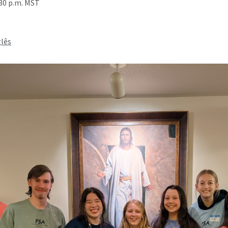
:30 p.m. MST
glês