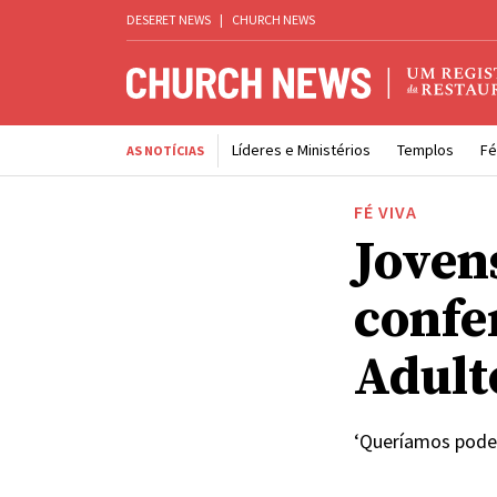
DESERET NEWS
|
CHURCH NEWS
Líderes e Ministérios
Templos
Fé
AS NOTÍCIAS
FÉ VIVA
Joven
confe
Adult
‘Queríamos poder