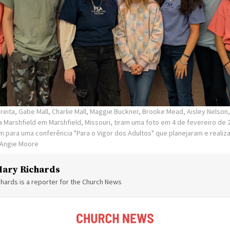
reita, Gabe Mall, Charlie Mall, Maggie Buckner, Brooke Mead, Aisley Nelson
la Marshfield em Marshfield, Missouri, tiram uma foto em 4 de fevereiro de
m para uma conferência "Para o Vigor dos Adultos" que planejaram e realiz
Angie Moore
ary Richards
hards is a reporter for the Church News