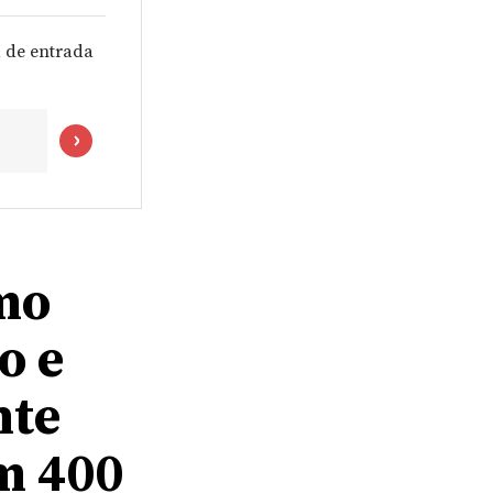
 de entrada
mo
o e
nte
m 400