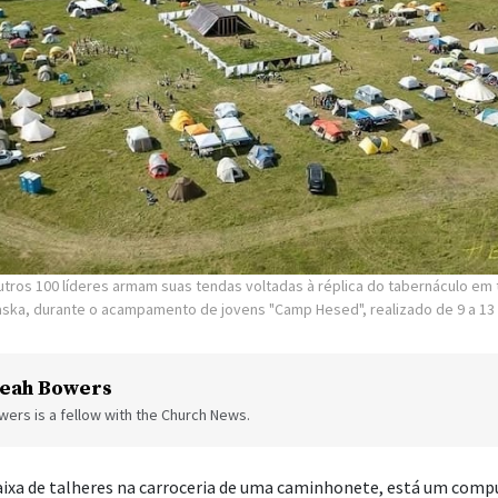
utros 100 líderes armam suas tendas voltadas à réplica do tabernáculo em 
laska, durante o acampamento de jovens "Camp Hesed", realizado de 9 a 13
eah Bowers
ers is a fellow with the Church News.
ixa de talheres na carroceria de uma caminhonete, está um comp