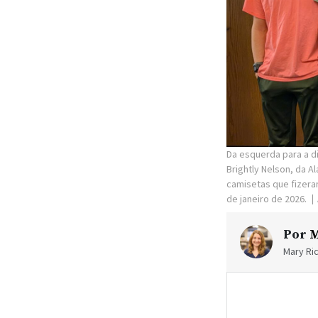
Da esquerda para a di
Brightly Nelson, da A
camisetas que fizera
de janeiro de 2026.
Por
M
Mary Ric