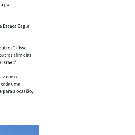
ou por
a Estaca Eagle
outros”, disse
outras têm dias
Israel.”
ez que o
, cada uma
para a ocasião,