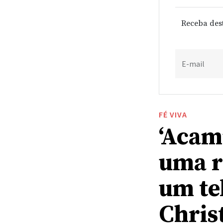
Receba des
E-mail
FÉ VIVA
‘Acam
uma r
um te
Chris