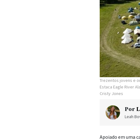
Trezentos jovens e o
Estaca Eagle River A
Cristy Jones
Por
L
Leah Bow
Apoiado em uma ca