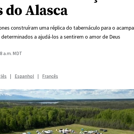
s do Alasca
Jones construíram uma réplica do tabernáculo para o acam
, determinados a ajudá-los a sentirem o amor de Deus
28 a.m. MDT
glês
|
Espanhol
|
Francês