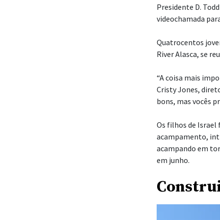
Presidente D. Todd
videochamada para 
Quatrocentos jove
River Alasca, se r
“A coisa mais impor
Cristy Jones, dire
bons, mas vocês pr
Os filhos de Israe
acampamento, inti
acampando em torn
em junho.
Constru