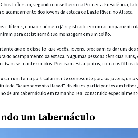
 Christofferson, segundo conselheiro na Primeira Presidência, fal
o acampamento dos jovens da estaca de Eagle River, no Alasca.
ns e líderes, o maior número já registrado em um acampamento d
euniram para assistirem à sua mensagem em um telão.
tante que ele disse foi que vocês, jovens, precisam cuidar uns dos 
tora do acampamento da estaca. “Algumas pessoas têm dias ruins, 
ecisam se manter unidos. Precisam estar juntos, como os filhos de 
l foram um tema particularmente comovente para os jovens, uma v
tulado “Acampamento Hesed”, dividiu os participantes em tribos
o de um tabernáculo em tamanho real construído especialmente 
indo um tabernáculo